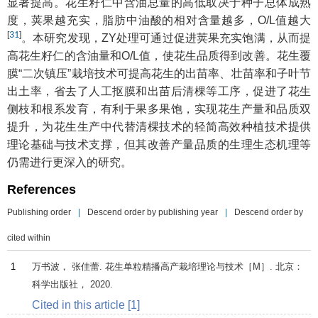
显著提高。花生籽仁中含油总量的高低取决于种子总体成熟
度，荚果越充实，脂肪中油酸的相对含量越多，O/L值越大
[
31
]
。本研究发现，ZY处理可通过促进荚果充实饱满，从而提
高花生籽仁的含油量和O/L值，使花生品质得到改善。花生覆
膜“二次镇压”栽培技术可提高花生的出苗率、壮苗率和子叶节
出土率，省去了人工抠膜和出苗后清棵等工序，促进了花生
侧枝和根系发育，有利于果多果饱，实现花生产量和品质双
提升，为花生生产中代替清棵技术的轻简高效种植技术提供
理论基础与技术支撑，但其改善产量品质的生理生态机理等
仍需进行更深入的研究。
References
Publishing order
|
Descend order by publishing year
|
Descend order by
cited within
1
万书波， 张佳蕾.
花生单粒精播高产栽培理论与技术
［M］. 北京：
科学出版社，
2020
.
Cited in this article [1]