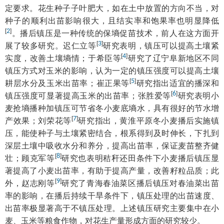
定要求。花生种子子叶肥大，如在土中放置的方向不当，对
种子的顺利出苗影响很大，且结实率和饱果率也明显降低
[
2
]
。播后镇压是一种传统的保墒促苗技术，前人在这方面开
[
3
]
展了较多研究。迟仁立等
研究表明，镇压可以提高土壤紧
[
4
]
实度，改善土壤墒情；于希臣等
研究了辽宁阜新地区不同
镇压方式对玉米的影响，认为一定的镇压强度可以提高土壤
[
5
]
耕层水分及玉米出苗率；崔正果等
研究指出适宜的播深和
[
6
]
镇压强度可显著提高玉米的出苗率；张胜爱等
研究表明小
麦抢墒播种加镇压可节省冬小麦底墒水，具有很好的节水增
[
7
]
产效果；刘荣花等
研究指出，黄淮平原冬小麦播后实施镇
压，能使种子与土壤紧密结合，根系得到及时伸长，下扎到
深层土壤中吸收水分和养分，提高出苗率，保证麦苗整齐健
[
8
]
壮；顾克军等
研究也表明秸秆还田条件下小麦播后镇压显
著提高了小麦出苗率，有助于提高产量，改善籽粒品质；此
[
9
]
外，赵志刚等
研究了青海春油菜区播后镇压对春油菜出苗
率的影响，在播后持续干旱条件下，镇压处理的出苗速度、
出苗率极显著高于不镇压处理。上述镇压研究主要集中在小
麦、玉米等粮食作物，对花生产量形成方面的研究较少。