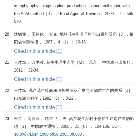
xerophytophysiology in plant production - peanut cultivation with
the AnM method［J］.
J Food Agric \& Environ
，
2009
，
7
： 565-
570.
20
沈毓骏， 王铭伦， 安克. 地膜花生引升子叶节出膜的研究［J］.
莱
阳农学院学报
，
1987
，
4
（1）： 10-16.
Cited in this article [1]
21
王才斌， 万书波.
花生生理生态学
［M］. 北京： 中国农业出版社，
2011
： 32-34.
Cited in this article [1]
22
王才斌. 高产花生叶面积消长规律及产量与干物质生产的关系［J］.
山东农业科学
，
1992
（3）：8-12 .
Cited in this article [1]
23
杜红， 闫凌云， 路红卫， 等. 高产花生品种干物质生产对产量的影
响［J］.
中国农学通报
，
2005
，
21
（8）： 104-106. DOI：
.
10.3969/j.issn.1000-6850.2005.08.030