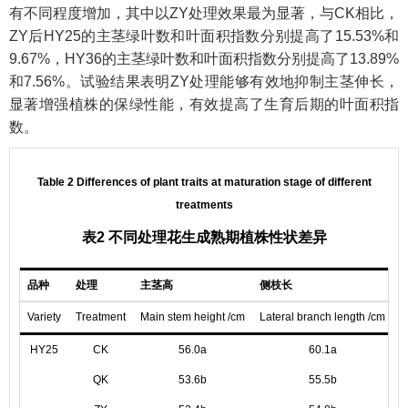
有不同程度增加，其中以ZY处理效果最为显著，与CK相比，
ZY后HY25的主茎绿叶数和叶面积指数分别提高了15.53%和
9.67%，HY36的主茎绿叶数和叶面积指数分别提高了13.89%
和7.56%。试验结果表明ZY处理能够有效地抑制主茎伸长，
显著增强植株的保绿性能，有效提高了生育后期的叶面积指
数。
Table 2 Differences of plant traits at maturation stage of different
treatments
表2 不同处理花生成熟期植株性状差异
品种
处理
主茎高
侧枝长
Variety
Treatment
Main stem height /cm
Lateral branch length /cm
B
HY25
CK
56.0a
60.1a
QK
53.6b
55.5b