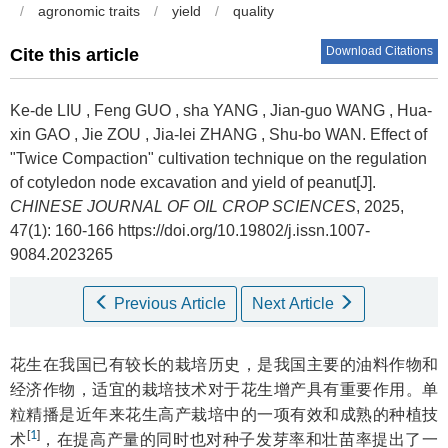
/
agronomic traits
/
yield
/
quality
Download Citations
Cite this article
Ke-de LIU
,
Feng GUO
,
sha YANG
,
Jian-guo WANG
,
Hua-
xin GAO
,
Jie ZOU
,
Jia-lei ZHANG
,
Shu-bo WAN
.
Effect of
"Twice Compaction" cultivation technique on the regulation
of cotyledon node excavation and yield of peanut[J].
CHINESE JOURNAL OF OIL CROP SCIENCES
, 2025,
47(1): 160-166 https://doi.org/10.19802/j.issn.1007-
9084.2023265
Previous Article
Next Article
花生在我国已有较长的栽培历史，是我国主要的油料作物和
经济作物，适宜的栽培技术对于花生增产具有重要作用。单
粒精播是近年来花生高产栽培中的一项有效和成熟的种植技
[
1
]
术
，在提高产量的同时也对种子发芽率和壮苗率提出了一