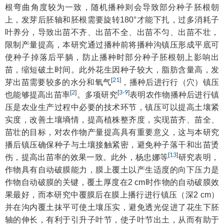
根弯曲角度较为一致，随机播种则会导致部分种子胚根朝
上，发芽后胚轴和胚根需要旋转180°才能下扎，过多消耗子
叶养分，导致出苗不齐、出苗不全、出苗不匀、出苗不壮，
限制产量提高，本研究通过播种前将播种沟镇压形成平底可
使种子掉落后平躺，防止播种时部分种子胚根朝上影响出
苗，缩短破土时间。此外花生因种子较大，脂肪含量高，发
[
21
]
芽出苗需要较多的水分和氧气
，播种后进行行（穴）镇压
[
2
]
[
3
-
9
]
也能够提高出苗率
。多项研究
表明农作物播种后进行镇
压是农业生产过程中必要的技术环节，镇压可以提高土壤紧
实度，改善土壤墒情，提高植株整齐度，实现苗齐、苗全、
苗壮的目标，对农作物产量提高具有重要意义，这与本研究
播后镇压确保种子与土壤接触紧密，避免种子落干和出苗烫
[
13
]
伤，提高出苗率的效果一致。此外，杨忠娜等
研究表明，
作物具有自动破膜能力，膜上覆土以产生适度的向下压力是
作物自动破膜的关键，覆土厚度在2 cm时作物的自动破膜效
果最好，而本研究中覆膜后在膜上播行进行镇压（深2 cm）
并在沟内覆土抹平可使土壤压实，避免透光促进了花生下胚
轴的伸长，有利于引升子叶节，使子叶节出土，从而有助于