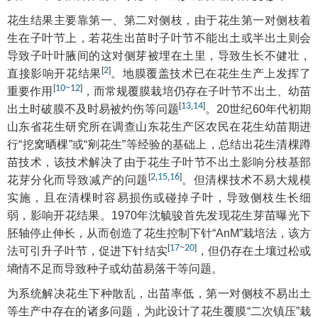
花生结果主要靠第一、第二对侧枝，由于花生第一对侧枝着
生在子叶节上，若花生出苗时子叶节不能出土或半出土则会
导致子叶叶腋间的这对侧芽被埋在土里，导致生长不健壮，
[
2
]
直接影响开花结果
。地膜覆盖技术已在花生生产上发挥了
[
10
~
12
]
重要作用
，而常规覆膜栽培仍存在子叶节不出土、幼苗
[
13
,
14
]
出土时破膜不及时易被灼伤等问题
。20世纪60年代初期
山东省花生研究所在调查山东花生产区农民在花生幼苗期进
行“挖窝晒棵”或“剜花生”等经验的基础上，总结出花生清棵蹲
苗技术，该技术解决了由于花生子叶节不出土影响分枝基部
[
2
,
15
,
16
]
花芽分化而导致减产的问题
。但清棵技术不易大规模
实施，且在清棵时容易损伤或碰掉子叶，导致侧枝生长细
弱，影响开花结果。1970年沈毓骏首先发现花生芽苗曝光下
胚轴停止伸长，从而创造了花生控制下针“AnM”栽培法，该方
[
17
~
20
]
法可引升子叶节，促进下针结实
，但仍存在土壤过松或
墒情不足而导致种子或幼苗易落干等问题。
为系统解决花生下种散乱，出苗率低，第一对侧枝不易出土
等生产中存在的诸多问题，为此设计了花生覆膜“二次镇压”栽