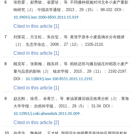
6
张胜爱， 郝秀钗， 崔爱珍， 等. 不同播种措施对河北冬小麦产量影
响研究［J］.
中国农学通报
，
2013
，
29
（15）： 98-102. DOI：
.
10.3969/j.issn.1000-6850.2013.15.019
Cited in this article [1]
7
刘荣花， 方文松， 朱自玺， 等. 黄淮平原冬小麦底墒水分布规律
［J］.
生态学杂志
，
2008
，
27
（12）： 2105-2110.
Cited in this article [1]
8
顾克军， 张斯梅， 顾东祥， 等. 稻秸还田与播后镇压对稻茬小麦产
量与品质的影响［J］.
核农学报
，
2015
，
29
（11）： 2192-2197.
DOI：
.
10.11869/j.issn.100-8551.2015.11.2192
Cited in this article [1]
9
赵志刚， 徐亮， 余青兰， 等. 春油菜播后镇压效果分析［J］.
青海
大学学报： 自然科学版
，
2011
，
29
（5）： 31-34. DOI：
.
10.13901/j.cnki.qhwxxbzk.2011.05.009
Cited in this article [2]
10
孙彦浩， 陶寿祥， 王才斌. 我国花生地膜覆盖栽培的应用现状和发