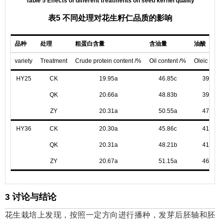
Table 5 Effects of different treatments on seed kernel quality
表5 不同处理对花生籽仁品质的影响
品种
处理
粗蛋白含量
含油量
油酸
variety
Treatment
Crude protein content /%
Oil content /%
Oleic aci
HY25
CK
19.95a
46.85c
39.83
QK
20.66a
48.83b
39.65
ZY
20.31a
50.55a
47.43
HY36
CK
20.30a
45.86c
41.06
QK
20.31a
48.21b
41.54
ZY
20.67a
51.15a
46.86
3 讨论与结论
花生栽培上发现，按照一定方向进行播种，发芽后胚轴和胚