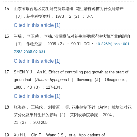
15
山东省烟台地区花生研究所栽培组. 花生清棵蹲苗为什么能增产
［J］.
花生科技资料
，
1973
，
2
（2）： 3-7.
Cited in this article [1]
16
崔瑞， 李玉荣， 李楠. 清棵蹲苗对花生主要经济性状和产量的影响
［J］.
作物杂志
，
2008
（2）： 90-91. DOI：
10.3969/j.issn.1001-
.
7283.2008.02.031
Cited in this article [1]
17
SHEN
Y J
，
An
K
. Effect of controlling peg growth at the start of
groundnut （
Aachis hypogaea
L.） flowering［J］.
Oleagineux
，
1988
，
43
（3）：127-134 .
Cited in this article [1]
18
张海燕， 王铭伦， 刘赞谟， 等. 花生控制下针（AnM）栽培法对花
芽分化及果针生长的影响［J］.
莱阳农学院学报
，
2004
，
21
（3）： 203-205.
19
Xu
H L
，
Qin
F
，
Wang
J S
， et al. Applications of