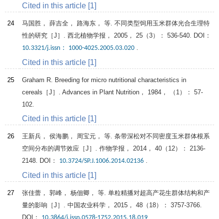
Cited in this article [1]
24
马国胜， 薛吉全， 路海东， 等. 不同类型饲用玉米群体光合生理特
性的研究［J］.
西北植物学报
，
2005
，
25
（3）： 536-540. DOI：
.
10.3321/j.issn： 1000-4025.2005.03.020
Cited in this article [1]
25
Graham
R
. Breeding for micro nutritional characteristics in
cereals［J］.
Advances in Plant Nutrition
，
1984
， （1）： 57-
102.
Cited in this article [1]
26
王新兵， 侯海鹏， 周宝元， 等. 条带深松对不同密度玉米群体根系
空间分布的调节效应［J］.
作物学报
，
2014
，
40
（12）： 2136-
2148. DOI：
.
10.3724/SP.J.1006.2014.02136
Cited in this article [1]
27
张佳蕾， 郭峰， 杨佃卿， 等. 单粒精播对超高产花生群体结构和产
量的影响［J］.
中国农业科学
，
2015
，
48
（18）： 3757-3766.
DOI：
.
10.3864/j.issn.0578-1752.2015.18.019