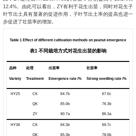
12.4%。由此可以看出，ZY有利于花生出苗，同时对花生子
叶节出土具有显著的促进作用，子叶节出土率的提高也进一
步促进了壮苗率的增加。
Table 1 Effect of different cultivation methods on peanut emergence
表1 不同栽培方式对花生出苗的影响
品种
处理
出苗率
壮苗率
子
Variety
Treatment
Emergence rate /%
Strong seedling rate /%
Co
HY25
CK
84.7b
67.0c
QK
85.0b
76.3b
ZY
90.7a
86.3a
HY36
CK
84.3b
69.7c
QK
85.3b
78.0b