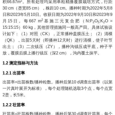
2
积66.67m
。所有处理均采用单粒精播覆膜栽培方式，行距
30 cm（垄宽85 cm），株距10 cm。播种时期为2022年5月8
日和2023年5月10日。收获日期为2022年9月10日和2023年9
2
月15日。每667 m
基施三元复合肥（N:P
O
:K
O =
2
5
2
15:15:15）60 kg，其他管理措施同一般高产田。具体试验设
计如下：（1）对照（CK），正常播种盖膜压土；（2）清棵
（QK），出苗5天时（即播种12天时）进行清棵，使子叶节
出土；（3）二次镇压（ZY），播种沟镇压成平底，种子平
放，覆膜后膜上播行镇压（深2 cm），沟内覆土抹平。
1.2 测定指标与方法
1.2.1 出苗率
出苗率=出苗株数/播种粒数。播种后第10 d调查出苗率（以第
一片真叶展开为标准），每个处理随机选取3个点，每个点宽
2垄，长5米。
1.2.2 壮苗率
壮苗率=壮苗株数/播种粒数。播种后第30 d调查壮苗率，每个