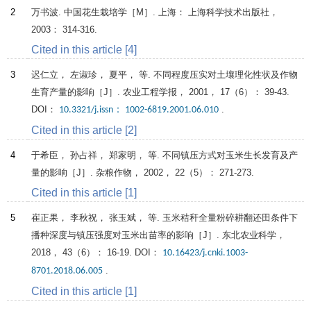
2
万书波.
中国花生栽培学
［M］. 上海： 上海科学技术出版社，
2003
： 314-316.
Cited in this article [4]
3
迟仁立， 左淑珍， 夏平， 等. 不同程度压实对土壤理化性状及作物
生育产量的影响［J］.
农业工程学报
，
2001
，
17
（6）： 39-43.
DOI：
.
10.3321/j.issn： 1002-6819.2001.06.010
Cited in this article [2]
4
于希臣， 孙占祥， 郑家明， 等. 不同镇压方式对玉米生长发育及产
量的影响［J］.
杂粮作物
，
2002
，
22
（5）： 271-273.
Cited in this article [1]
5
崔正果， 李秋祝， 张玉斌， 等. 玉米秸秆全量粉碎耕翻还田条件下
播种深度与镇压强度对玉米出苗率的影响［J］.
东北农业科学
，
2018
，
43
（6）： 16-19. DOI：
10.16423/j.cnki.1003-
.
8701.2018.06.005
Cited in this article [1]