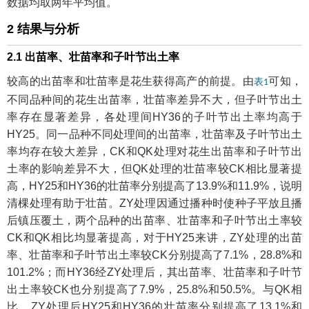
数据均取两年平均值。
2 结果与分析
2.1 出苗率、壮苗率和子叶节出土率
较高的出苗率和壮苗率是花生获得高产的前提。由
可知，
表1
不同品种间的花生出苗率，壮苗率差异不大，但子叶节出土
率存在显著差异，各处理间HY36的子叶节出土率均高于
HY25。同一品种不同处理间的出苗率，壮苗率及子叶节出土
率均存在较大差异，CK和QK处理对花生出苗率和子叶节出
土率的影响差异不大，但QK处理的壮苗率较CK相比显著提
高，HY25和HY36的壮苗率分别提高了13.9%和11.9%，说明
清棵处理有助于壮苗。ZY处理因通过播种时使种子平放且播
后镇压覆土，两个品种的出苗率、壮苗率和子叶节出土率较
CK和QK相比均显著提高，对于HY25来讲，ZY处理的出苗
率、壮苗率和子叶节出土率较CK分别提高了7.1%，28.8%和
101.2%；而HY36经ZY处理后，其出苗率、壮苗率和子叶节
出土率较CK也分别提高了7.9%，25.8%和50.5%。与QK相
比，ZY处理后HY25和HY36的壮苗率分别提高了13.1%和