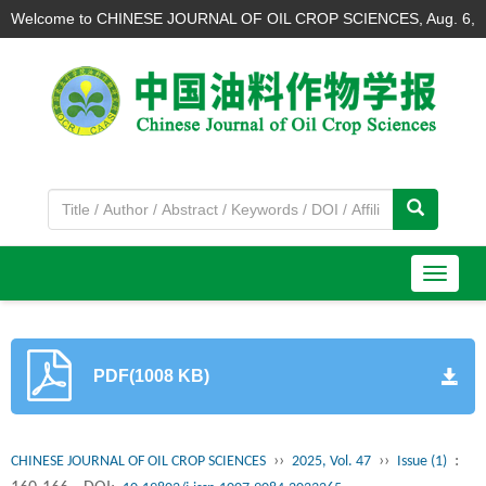
Welcome to CHINESE JOURNAL OF OIL CROP SCIENCES,
Aug. 6,
2026
导
航
切
换
PDF(1008 KB)
››
››
:
CHINESE JOURNAL OF OIL CROP SCIENCES
2025, Vol. 47
Issue (1)