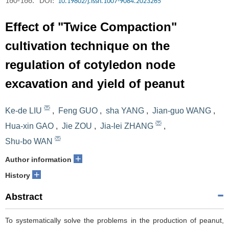
160-166.
DOI:
10.19802/j.issn.1007-9084.2023265
Effect of "Twice Compaction"
cultivation technique on the
regulation of cotyledon node
excavation and yield of peanut
Ke-de LIU
,
Feng GUO
,
sha YANG
,
Jian-guo WANG
,
Hua-xin GAO
,
Jie ZOU
,
Jia-lei ZHANG
,
Shu-bo WAN
+
Author information
+
History
Abstract
To systematically solve the problems in the production of peanut,