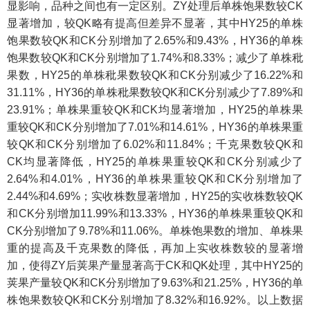
显影响，品种之间也有一定区别。ZY处理后单株饱果数较CK
显著增加，较QK略有提高但差异不显著，其中HY25的单株
饱果数较QK和CK分别增加了2.65%和9.43%，HY36的单株
饱果数较QK和CK分别增加了1.74%和8.33%；减少了单株秕
果数，HY25的单株秕果数较QK和CK分别减少了16.22%和
31.11%，HY36的单株秕果数较QK和CK分别减少了7.89%和
23.91%；单株果重较QK和CK均显著增加，HY25的单株果
重较QK和CK分别增加了7.01%和14.61%，HY36的单株果重
较QK和CK分别增加了6.02%和11.84%；千克果数较QK和
CK均显著降低，HY25的单株果重较QK和CK分别减少了
2.64%和4.01%，HY36的单株果重较QK和CK分别增加了
2.44%和4.69%；实收株数显著增加，HY25的实收株数较QK
和CK分别增加11.99%和13.33%，HY36的单株果重较QK和
CK分别增加了9.78%和11.06%。单株饱果数的增加、单株果
重的提高及千克果数的降低，再加上实收株数较的显著增
加，使得ZY后荚果产量显著高于CK和QK处理，其中HY25的
荚果产量较QK和CK分别增加了9.63%和21.25%，HY36的单
株饱果数较QK和CK分别增加了8.32%和16.92%。以上数据