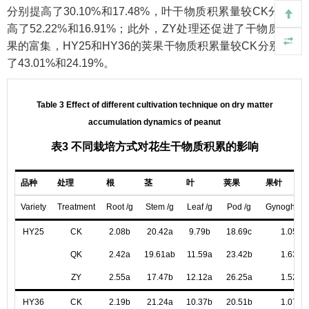
分别提高了30.10%和17.48%，叶干物质积累量较CK分别提
高了52.22%和16.91%；此外，ZY处理还促进了干物质向荚
果的富集，HY25和HY36的荚果干物质积累量较CK分别提高
了43.01%和24.19%。
Table 3 Effect of different cultivation technique on dry matter
accumulation dynamics of peanut
表3 不同栽培方式对花生干物质积累的影响
品种
处理
根
茎
叶
荚果
果针
Variety
Treatment
Root /g
Stem /g
Leaf /g
Pod /g
Gynoghore 
HY25
CK
2.08b
20.42a
9.79b
18.69c
1.05b
QK
2.42a
19.61ab
11.59a
23.42b
1.63a
ZY
2.55a
17.47b
12.12a
26.25a
1.52a
HY36
CK
2.19b
21.24a
10.37b
20.51b
1.07b