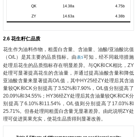
QK
14.38a
4.75b
ZY
14.63a
4.38b
2.6 花生籽仁品质
花生作为油料作物，粗蛋白含量、含油量、油酸/亚油酸比值
（O/L）是其主要的品质指标。由
可知，经不同栽培措施
表5
处理后花生的品质指标存在明显差异。与QK和CK相比，ZY
处理可显著提高花生的含油量，并通过提高油酸含量和降低
亚油酸含量来显著提高O/L值，其中HY25经ZY处理后其含油
量较QK和CK分别提高了3.52%和7.90%，O/L值分别提高了
20.09%和34.55%；HY36经ZY处理后其含油量较QK和CK分
别提高了6.10%和11.54%，O/L值则分别提高了17.03%和
25.71%。但各处理间粗蛋白含量无显著差异。由此说明ZY处
理可促进荚果充实，使花生品质得到显著改善。