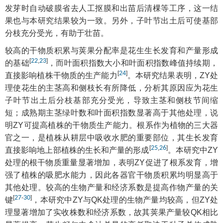
发芽时自动破膜省去人工抠膜和出苗后清棵等工序，这一结
果也与本研究结果较为一致。另外，子叶节出土后可使基部
分枝充分受光，有助于壮苗。
较高的干物质积累与荚果分配率是花生生长发育和产量形成
[
22
,
23
]
的基础
，而叶面积指数大小和叶面积指数峰值持续期，
[
24
]
直接影响植株干物质的生产能力
。本研究结果表明，ZY处
理使花生的主茎高和侧枝长有所降低，分析其原因应为花生
子叶节出土后分枝基部充分受光，导致主茎和侧枝节间缩
短；成熟期主茎绿叶数和叶面积指数显著高于其他处理，说
明ZY可提高植株的干物质生产能力。根系作为植物的三大器
官之一，是植株从耕层中吸收水肥的重要部位，其生长发育
[
25
,
26
]
直接影响地上部植株的生长和产量的形成
。本研究中ZY
处理的根干物质重量显著增加，表明ZY促进了根系发育，增
强了植株的吸肥水能力，因此各器官干物质积累均明显高于
其他处理。较高的生物产量和经济系数是提高作物产量的关
[
27
-
30
]
键
，本研究中ZY与QK处理的生物产量均较高，但ZY处
理显著增加了实收株数和经济系数，故其荚果产量较QK相比