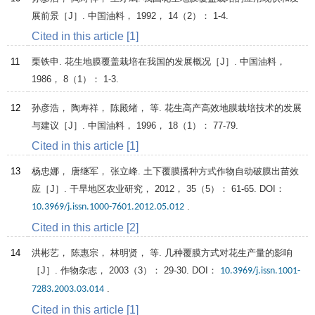
展前景［J］.
中国油料
，
1992
，
14
（2）： 1-4.
Cited in this article [1]
11
栗铁申. 花生地膜覆盖栽培在我国的发展概况［J］.
中国油料
，
1986
，
8
（1）： 1-3.
12
孙彦浩， 陶寿祥， 陈殿绪， 等. 花生高产高效地膜栽培技术的发展
与建议［J］.
中国油料
，
1996
，
18
（1）： 77-79.
Cited in this article [1]
13
杨忠娜， 唐继军， 张立峰. 土下覆膜播种方式作物自动破膜出苗效
应［J］.
干旱地区农业研究
，
2012
，
35
（5）： 61-65. DOI：
.
10.3969/j.issn.1000-7601.2012.05.012
Cited in this article [2]
14
洪彬艺， 陈惠宗， 林明贤， 等. 几种覆膜方式对花生产量的影响
［J］.
作物杂志
，
2003
（3）： 29-30. DOI：
10.3969/j.issn.1001-
.
7283.2003.03.014
Cited in this article [1]