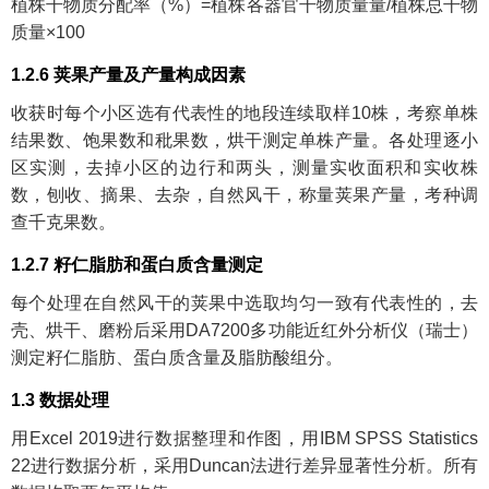
植株干物质分配率（%）=植株各器官干物质量量/植株总干物
质量×100
1.2.6 荚果产量及产量构成因素
收获时每个小区选有代表性的地段连续取样10株，考察单株
结果数、饱果数和秕果数，烘干测定单株产量。各处理逐小
区实测，去掉小区的边行和两头，测量实收面积和实收株
数，刨收、摘果、去杂，自然风干，称量荚果产量，考种调
查千克果数。
1.2.7 籽仁脂肪和蛋白质含量测定
每个处理在自然风干的荚果中选取均匀一致有代表性的，去
壳、烘干、磨粉后采用DA7200多功能近红外分析仪（瑞士）
测定籽仁脂肪、蛋白质含量及脂肪酸组分。
1.3 数据处理
用Excel 2019进行数据整理和作图，用IBM SPSS Statistics
22进行数据分析，采用Duncan法进行差异显著性分析。所有