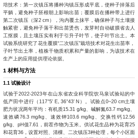
培技术：第一次镇压将播种沟镇压形成平底，使种子掉落后
平躺，避免种子胚根朝上影响出苗；覆膜后在播种带上进行
第二次镇压（深2 cm），沟内覆土抹平，确保种子与土壤接
触紧密，避免种子落干和出苗烫伤，发芽时自动破膜省去人
工抠膜，且土壤压实有利于引升子叶节，使子叶节出土。本
试验系统研究了花生覆膜“二次镇压”栽培技术对花生出苗率，
子叶节出土率，植株干物质积累和产量的影响，为该技术在
生产上的应用提供理论依据。
1 材料与方法
1.1 试验设计
试验于2022-2023年在山东省农业科学院饮马泉试验站的中
低产田中进行（117°5′ E, 36°43′ N）。试验点0~20 cm土壤
肥力状况两年平均：有机质15.31 g/kg、碱解氮63.7 mg/kg、
速效磷76.3 mg/kg、速效钾103.6 mg/kg、交换性钙12.56
g/kg、pH值7.61，前茬作物为玉米。供试花生品种为花育25
和花育36，设置对照、清棵、二次镇压3种处理，每个小区面