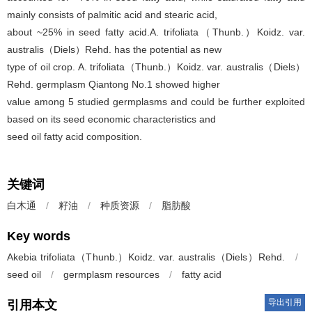
mainly consists of palmitic acid and stearic acid,
about ~25% in seed fatty acid.A. trifoliata（Thunb.）Koidz. var.
australis（Diels）Rehd. has the potential as new
type of oil crop. A. trifoliata（Thunb.）Koidz. var. australis（Diels）
Rehd. germplasm Qiantong No.1 showed higher
value among 5 studied germplasms and could be further exploited
based on its seed economic characteristics and
seed oil fatty acid composition.
关键词
白木通
/
籽油
/
种质资源
/
脂肪酸
Key words
Akebia trifoliata（Thunb.）Koidz. var. australis（Diels）Rehd.
/
seed oil
/
germplasm resources
/
fatty acid
导出引用
引用本文