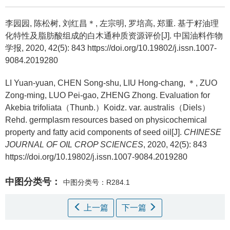
李园园, 陈松树, 刘红昌＊, 左宗明, 罗培高, 郑重.
基于籽油理
化特性及脂肪酸组成的白木通种质资源评价[J]. 中国油料作物
学报, 2020, 42(5): 843 https://doi.org/10.19802/j.issn.1007-
9084.2019280
LI Yuan-yuan, CHEN Song-shu, LIU Hong-chang, ＊, ZUO
Zong-ming, LUO Pei-gao, ZHENG Zhong.
Evaluation for
Akebia trifoliata（Thunb.）Koidz. var. australis（Diels）
Rehd. germplasm resources based on physicochemical
property and fatty acid components of seed oil[J].
CHINESE
JOURNAL OF OIL CROP SCIENCES
, 2020, 42(5): 843
https://doi.org/10.19802/j.issn.1007-9084.2019280
中图分类号：
中图分类号：R284.1
上一篇
下一篇