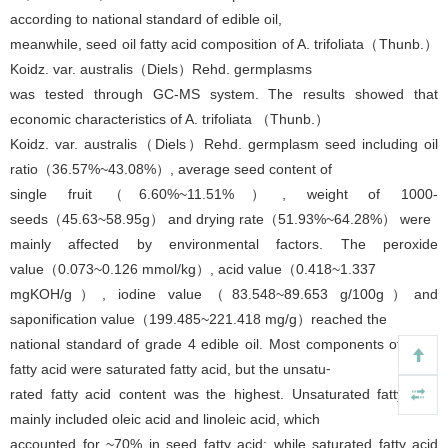
according to national standard of edible oil,
meanwhile, seed oil fatty acid composition of A. trifoliata（Thunb.）
Koidz. var. australis（Diels）Rehd. germplasms
was tested through GC-MS system. The results showed that
economic characteristics of A. trifoliata （Thunb.）
Koidz. var. australis（Diels）Rehd. germplasm seed including oil
ratio（36.57%~43.08%）, average seed content of
single fruit（6.60%~11.51%）, weight of 1000-
seeds（45.63~58.95g） and drying rate（51.93%~64.28%） were
mainly affected by environmental factors. The peroxide
value（0.073~0.126 mmol/kg）, acid value（0.418~1.337
mgKOH/g）, iodine value（83.548~89.653 g/100g）and
saponification value（199.485~221.418 mg/g）reached the
national standard of grade 4 edible oil. Most components of seed
fatty acid were saturated fatty acid, but the unsatu⁃
rated fatty acid content was the highest. Unsaturated fatty acid
mainly included oleic acid and linoleic acid, which
accounted for ~70% in seed fatty acid; while saturated fatty acid