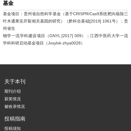
基金
基金项目：贵州省自然科学基金（基于CRISPR/Cas9系统靶向敲除三
叶木通果实开裂相关基因的研究）（黔科合基础[2019] 1061号）；贵
州省生
物学一流学科建设项目（GNYL [2017] 009）；江西中医药大学一流
学科科研启动基金项目（Jxsylxk-zhya0028）
关于本刊
期刊介绍
获奖情况
被收录情况
投稿指南
投稿须知