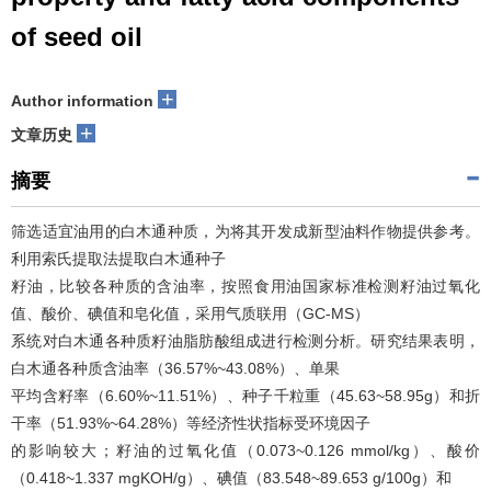
of seed oil
+
Author information
+
文章历史
摘要
筛选适宜油用的白木通种质，为将其开发成新型油料作物提供参考。
利用索氏提取法提取白木通种子
籽油，比较各种质的含油率，按照食用油国家标准检测籽油过氧化
值、酸价、碘值和皂化值，采用气质联用（GC-MS）
系统对白木通各种质籽油脂肪酸组成进行检测分析。研究结果表明，
白木通各种质含油率（36.57%~43.08%）、单果
平均含籽率（6.60%~11.51%）、种子千粒重（45.63~58.95g）和折
干率（51.93%~64.28%）等经济性状指标受环境因子
的影响较大；籽油的过氧化值（0.073~0.126 mmol/kg）、酸价
（0.418~1.337 mgKOH/g）、碘值（83.548~89.653 g/100g）和