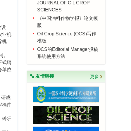
JOURNAL OF OIL CROP
SCIENCES
《中国油料作物学报》论文模
版
位设
Oil Crop Science (OCS)写作
农业机
模板
导机
OCS的Editorial Manager投稿
制。
系统使用方法
正式聘
办单位
友情链接
更多
科研成
审稿件
，科研
。