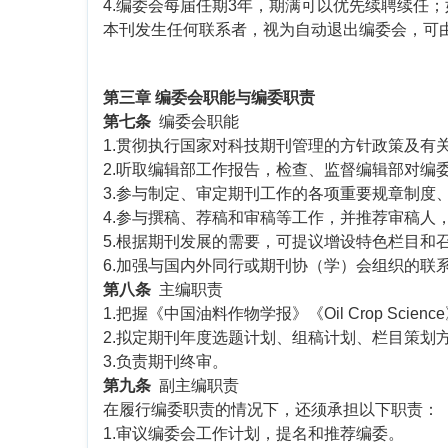
4.编委会每届任期3年，期满可以优先续聘续任
本刊发生任何联系者，视为自动退出编委会，可
第三章 编委会职能与编委职责
第七条
编委会职能
1.贯彻执行国家对科技期刊管理的方针政策及有
2.听取编辑部工作报告，检查、监督编辑部对编
3.参与制定、审定期刊工作的各项重要规章制度
4.参与撰稿、荐稿和审稿等工作，并推荐审稿人
5.根据期刊发展的需要，可提议增设特色栏目和
6.加强与国内外同行或期刊协（学）会组织的联
第八条
主编职责
1.把握《中国油料作物学报》《Oil Crop Scien
2.拟定期刊年度选题计划、组稿计划、栏目策划
3.负责期刊终审。
第九条
副主编职责
在履行编委职责的情况下，还须承担以下职责：
1.审议编委会工作计划，提名和推荐编委。