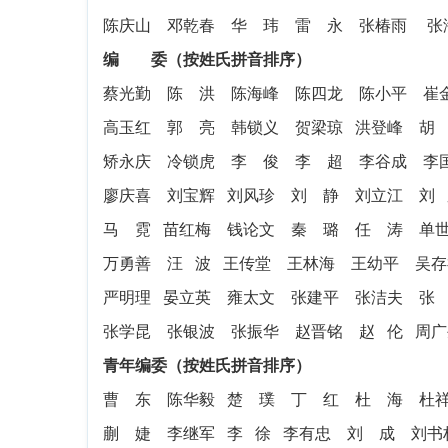
陈庆山 邓乾春 华 玮 雷 永 张椿雨 张
编 委（按姓氏拼音排序）
蔡光勤 陈 洪 陈海峰 陈四龙 陈小平 
高玉红 郭 亮 韩锁义 贺梁琼 洪登峰 胡
矫永庆 冷锁虎 李 俊 李 超 李谷成 
廖庆喜 刘宝辉 刘风珍 刘 静 刘立江 刘 
马 霓 苗红梅 钱论文 秦 璐 任 涛 单
万勇善 汪 波 王传堂 王林海 王幼平 吴
严明理 晏立英 雍太文 张建平 张洁夫 张 
张学昆 张银波 张振华 赵晋铭 赵 伦 周
青年编委
（按姓氏拼音排序）
曹 东 陈华毅 楚 璞 丁 红 杜 海 杜
蒯 婕 李继军 李 徐 李有忠 刘 成 刘书