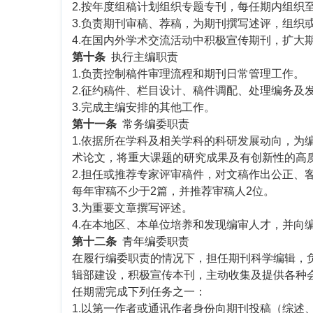
2.按年度组稿计划组织专题专刊，每任期内组织
3.负责期刊审稿、荐稿，为期刊撰写述评，组织
4.在国内外学术交流活动中积极宣传期刊，扩大
第十条
执行主编职责
1.负责控制稿件审理流程和期刊日常管理工作。
2.征约稿件、栏目设计、稿件调配、处理编务及
3.完成主编安排的其他工作。
第十一条
常务编委职责
1.依据所在学科及相关学科的科研发展动向，为
术论文，将重大课题的研究成果及有创新性的高
2.担任或推荐专家评审稿件，对文稿作出公正、
每年审稿不少于2篇，并推荐审稿人2位。
3.为重要文章撰写评述。
4.在本地区、本单位培养和发现编审人才，并向
第十二条
青年编委职责
在履行编委职责的情况下，担任期刊科学编辑，
辑部建设，积极宣传本刊，主动收集及提供各种
任期需完成下列任务之一：
1.以第一作者或通讯作者身份向期刊投稿（综述