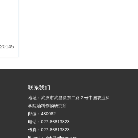
20145
联系我们
地址：武汉市武昌徐东二路２号中国农业科
学院油料作物研究所
邮编：430062
电话：027-86813823
传真：027-86813823
E-mail：ylxb@oilcrops.cn