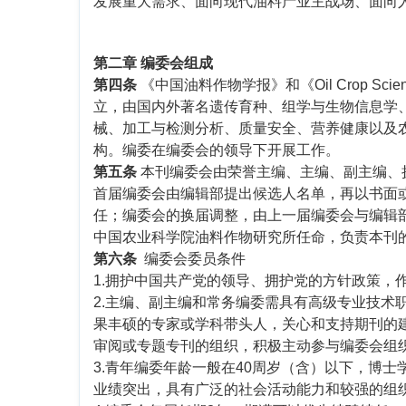
发展重大需求、面向现代油料产业主战场、面向
第二章 编委会组成
第四条
《中国油料作物学报》和《Oil Crop 
立，由国内外著名遗传育种、组学与生物信息学
械、加工与检测分析、质量安全、营养健康以及
构。编委在编委会的领导下开展工作。
第五条
本刊编委会由荣誉主编、主编、副主编、
首届编委会由编辑部提出候选人名单，再以书面
任；编委会的换届调整，由上一届编委会与编辑
中国农业科学院油料作物研究所任命，负责本刊
第六条
编委会委员条件
1.拥护中国共产党的领导、拥护党的方针政策，
2.主编、副主编和常务编委需具有高级专业技术
果丰硕的专家或学科带头人，关心和支持期刊的
审阅或专题专刊的组织，积极主动参与编委会组
3.青年编委年龄一般在40周岁（含）以下，博
业绩突出，具有广泛的社会活动能力和较强的组