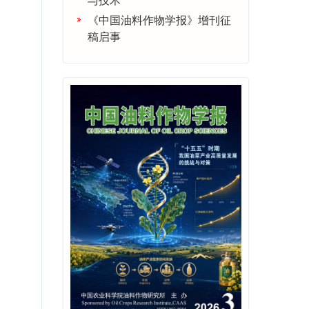
《中国油料作物学报》增刊征
稿启事
专刊征稿丨油菜耐旱耐盐碱机
理解析与分子育种
会议通知丨第七届国际真菌毒
素大会（ICM2025）
专辑征稿丨贵州油料产业高质
量发展
专辑征稿│油菜菌核病防控技
术研究
会议通知|第四届全国油菜生物
学学术研讨会第一轮正式通知