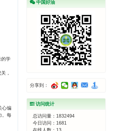
中国好油
量的学
把关，
分享到：
访问统计
关心编
力。每
总访问量：
1832494
今日访问：
1681
在线人数：
13