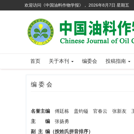
欢迎访问《中国油料作物学报》，
2026年8月7日 星期五
首页
关于本刊
编委会
投稿指南
编 委 会
名誉主编
傅廷栋 盖钧镒 官春云 张新友 
主 编
张扬勇
副 主 编（按姓氏拼音排序）