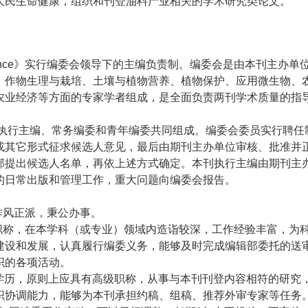
人民生命健康，组织和刊登油料产业相关的学术研究类论文。
Science》实行编委会领导下的主编负责制。编委会是由本刊主办单
、作物生理与栽培、土壤与植物营养、植物保护、应用微生物、
农业经济等方面的专家学者组成，是全面负责两刊学术质量的指
执行主编、常务编委和青年编委共同组成。编委会委员实行聘任
或其它形式征求候选人意见，最后由期刊主办单位审核、批准并
部提出候选人名单，再依上述方式确定。本刊执行主编由期刊主
的日常出版和管理工作，重大问题向编委会报告。
作风正派，秉公办事。
职称，在本学科（或专业）领域内造诣较深，工作经验丰富，为
建设和发展，认真履行编委义务，能够及时完成编辑部委托的送
织的各项活动。
士学历，原则上应具有高级职称，从事与本刊刊登内容相符的研究
织协调能力，能够为本刊承担约稿、组稿、推荐外审专家等任务