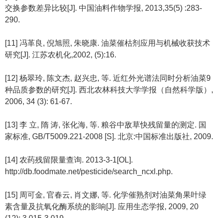
交换参数差异比较[J]. 中国油料作物学报, 2013,35(5) :283-
290.
[11] 冯革良, 倪旭照, 朱晓康. 油菜催枯剂应用与机械收获技术
研究[J]. 江苏农机化,2002, (5):16.
[12] 杨翠玲, 陈文杰, 赵兴忠, 等. 近红外光谱法同时分析油菜9
种品质参数的研究[J]. 西北农林科技大学学报（自然科学版）,
2006, 34 (3): 61-67.
[13] 李 立, 隋 涛, 张化海, 等. 粮谷中敌草快残留量的测定. 国
家标准, GB/T5009.221-2008 [S]. 北京:中国标准出版社, 2009.
[14] 农药残留限量查询. 2013-3-1[OL].
http://db.foodmate.net/pesticide/search_ncxl.php.
[15] 周可金, 官春云, 肖文娜, 等. 化学催熟剂对油菜角果叶绿
素含量及抗氧化酶系统的影响[J]. 应用生态学报, 2009, 20