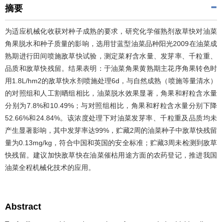
摘要
为适应机械化收获对种子成熟的要求，研究化学催熟剂敌草快对油菜
角果脱水和种子质量的影响，选用甘蓝型油菜品种阳光2009在油菜成
熟期进行田间喷施敌草快试验，测定菜籽含水量、发芽率、千粒重、
品质和敌草快残留。结果表明：于油菜角果黄熟期主花序角果转色时
用1.8L/hm2的敌草快水剂喷施处理6d，与自然成熟（喷施等量清水）
的对照组和人工割晒组相比，油菜脱水效果显著，角果和籽粒含水量
分别为7.8%和10.49%；与对照组相比，角果和籽粒含水量分别下降
52.66%和24.84%。该浓度处理下对油菜发芽率、千粒重及品质均未
产生显著影响，其中发芽率达99%，贮藏2周的油菜种子中敌草快残留
量为0.13mg/kg，符合中国和英国的安全标准；贮藏3周未检测到敌草
快残留。建议加快敌草快在油菜催枯用途方面的农药登记，推进我国
油菜全程机械化技术的应用。
Abstract