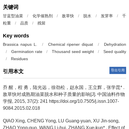
关键词
甘蓝型油菜
/
化学催熟剂
/
敌草快
/
脱水
/
发芽率
/
千
粒重
/
品质
/
残留
Key words
Brassica napus L.
/
Chemical ripener diquat
/
Dehydration
/
Germination rate
/
Thousand seed weight
/
Seed quality
/
Residues
导出引用
引用本文
乔 醒，程 勇，陆光远，徐劲松，赵永国，王立辉，张学昆* .
敌草快对成熟期油菜脱水和种子质量的影响[J]. 中国油料作物
学报, 2015, 37(2): 241 https://doi.org/10.7505/j.issn.1007-
9084.2015.02.018
QIAO Xing, CHENG Yong, LU Guang-yuan, XU Jin-song,
ZHAO Yong-guo, WANG Li-hui, ZHANG Xue-kun* .
Effect of