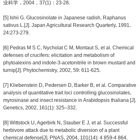
业科学，2004，37(1)：23-28.
[5] Ishii G. Glucosinolate in Japanese radish, Raphanus
sativus L.[J]. Japan Agricultural Research Quarterly, 1991,
24:273-279.
[6] Pedras M S C, Nycholat C M, Montaut S, et al. Chemical
defenses of crucifers: elicitation and metabolism of
phytoalexins and indole-3-acetonitrile in brown mustard and
turnip[J]. Phytochemistry, 2002, 59: 611-625.
[7] Kliebenstein D, Pedersen D, Barker B, et al. Comparative
analysis of quantitative trait loci controlling glucosinolates,
myrosinase and insect resistance in Arabidopsis thaliana [J].
Genetics, 2002, 161(1): 325–332.
[8] Wittstock U, Agerbirk N, Stauber E J, et al. Successful
herbivore attack due to metabolic diversion of a plant
chemical defense[J]. PNAS, 2004, 101(14): 4 859-4 864.