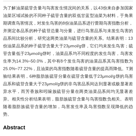
为了解油菜硫苷含量与鸟害发生情况间的关系，以43份来自参加国家
油菜区域试验的不同种子硫苷含量的双低甘蓝型油菜为材料，于角果
期调查鸟害情况，对发生鸟害的8份油菜品系进行蕾期鸟害指数分析，
并测定各品系的种子硫苷总量与分量，进行鸟害品系与未发生鸟害的
品系间比较分析，研究这两类油菜与硫苷含量的关系。结果表明：13
份油菜品系的种子硫苷含量大于23μmol/g饼，它们均未发生鸟害；硫
苷含量低于23μmol/g饼时，油菜品系均不同程度的发生鸟害，鸟害发
生率为14.3%~50.0%，其中有8个发生鸟害的油菜品系其鸟害指数为
25.0%~77.22%，且油菜的鸟害指数随着硫苷含量的提高而降低。T测
验结果表明，6种脂肪族硫苷分量在硫苷含量低于23μmol/g饼的鸟害
品系和硫苷含量大于23μmol/g饼的非鸟害品系间达到显著或极显著差
异水平，而芳香族和吲哚族硫苷分量在两类油菜品系间均无显著差
异。相关性分析结果表明，脂肪族硫苷含量与鸟害指数负相关。表明
随着脂肪族硫苷含量的增加，鸟害发生率及鸟害指数呈现降低的趋
势。
Abstract