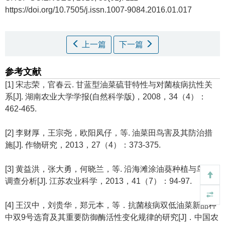
https://doi.org/10.7505/j.issn.1007-9084.2016.01.017
上一篇
下一篇
参考文献
[1] 宋志荣，官春云. 甘蓝型油菜硫苷特性与对菌核病抗性关
系[J]. 湖南农业大学学报(自然科学版)，2008，34（4）：
462-465.
[2] 李财厚，王宗尧，欧阳凤仔，等. 油菜田鸟害及其防治措
施[J]. 作物研究，2013，27（4）：373-375.
[3] 黄益洪，张大勇，何晓兰，等. 沿海滩涂油葵种植与鸟害
调查分析[J]. 江苏农业科学，2013，41（7）：94-97.
[4] 王汉中，刘贵华，郑元本，等．抗菌核病双低油菜新品种
中双9号选育及其重要防御酶活性变化规律的研究[J]．中国农