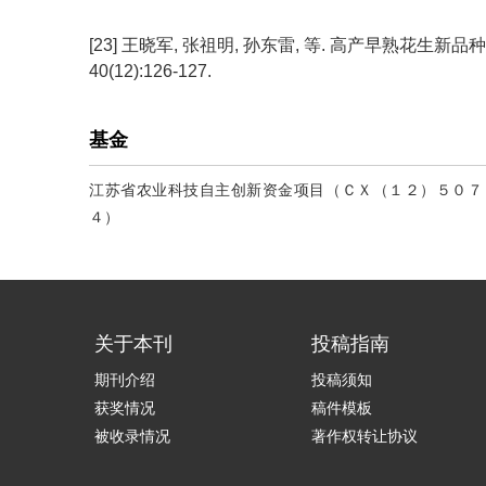
[23] 王晓军, 张祖明, 孙东雷, 等. 高产早熟花生新品种
40(12):126-127.
基金
江苏省农业科技自主创新资金项目（ＣＸ（１２）５０７
４）
关于本刊
投稿指南
期刊介绍
投稿须知
获奖情况
稿件模板
被收录情况
著作权转让协议