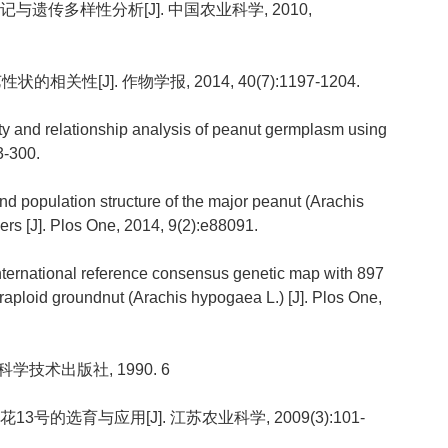
标记与遗传多样性分析[J]. 中国农业科学, 2010,
相关性[J]. 作物学报, 2014, 40(7):1197-1204.
rsity and relationship analysis of peanut germplasm using
3-300.
and population structure of the major peanut (Arachis
rs [J]. Plos One, 2014, 9(2):e88091.
nternational reference consensus genetic map with 897
raploid groundnut (Arachis hypogaea L.) [J]. Plos One,
科学技术出版社, 1990. 6
13号的选育与应用[J]. 江苏农业科学, 2009(3):101-