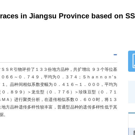
ndraces in Jiangsu Province based on S
ＳＳＲ引物评价了１３３份地方品种，共扩增出 ９３个等位基
０６６～０．７４９，平均为０．３７４；Ｓｈａｎｎｏｎ’ｓ
７１。品种间相似系数变幅为０．４１６～１．０００，平均为
（０．８９９）＞龙生型（０．７７６）＞珍珠豆型（０．７１
ＧＭＡ）进行聚类分析，在遗传相似系数０．６００时，将１３
生地方品种遗传多样性较丰富，普通型品种的遗传多样性低于其
据。