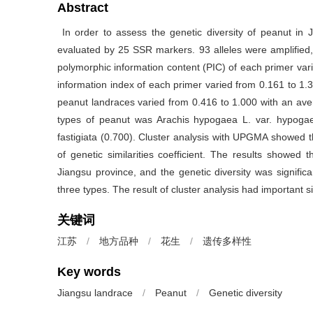
Abstract
In order to assess the genetic diversity of peanut in
evaluated by 25 SSR markers. 93 alleles were amplified
polymorphic information content (PIC) of each primer va
information index of each primer varied from 0.161 to 1.3
peanut landraces varied from 0.416 to 1.000 with an avera
types of peanut was Arachis hypogaea L. var. hypogaea 
fastigiata (0.700). Cluster analysis with UPGMA showed t
of genetic similarities coefficient. The results showed 
Jiangsu province, and the genetic diversity was signifi
three types. The result of cluster analysis had important s
关键词
江苏
/
地方品种
/
花生
/
遗传多样性
Key words
Jiangsu landrace
/
Peanut
/
Genetic diversity