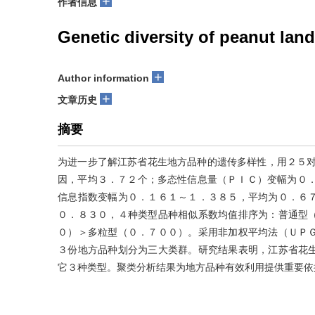
+
作者信息
Genetic diversity of peanut la
+
Author information
+
文章历史
摘要
为进一步了解江苏省花生地方品种的遗传多样性，用２５对
因，平均３．７２个；多态性信息量（ＰＩＣ）变幅为０．
信息指数变幅为０．１６１～１．３８５，平均为０．６
０．８３０，４种类型品种相似系数均值排序为：普通型
０）＞多粒型（０．７００）。采用非加权平均法（ＵＰ
３份地方品种划分为三大类群。研究结果表明，江苏省花
它３种类型。聚类分析结果为地方品种有效利用提供重要依