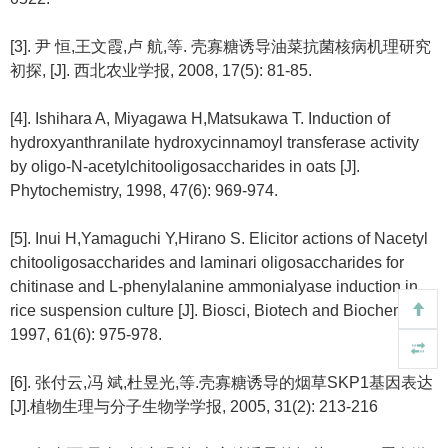
[3]. 尹 恒,王文霞,卢 航,等. 壳寡糖诱导油菜抗菌核病机理研究
初探, [J]. 西北农业学报, 2008, 17(5): 81-85.
[4]. Ishihara A, Miyagawa H,Matsukawa T. Induction of
hydroxyanthranilate hydroxycinnamoyl transferase activity
by oligo-N-acetylchitooligosaccharides in oats [J].
Phytochemistry, 1998, 47(6): 969-974.
[5]. Inui H,Yamaguchi Y,Hirano S. Elicitor actions of Nacetyl
chitooligosaccharides and laminari oligosaccharides for
chitinase and L-phenylalanine ammonialyase induction in
rice suspension culture [J]. Biosci, Biotech and Biochem,
1997, 61(6): 975-978.
[6]. 张付云,冯 斌,杜昱光,等.壳寡糖诱导的烟草SKP1基因表达
[J].植物生理与分子生物学学报, 2005, 31(2): 213-216