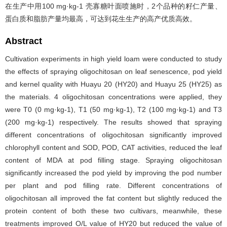
在生产中用100 mg·kg-1 壳寡糖叶面喷施时，2个品种的籽仁产量、
蛋白质和脂肪产量均最高，可达到花生生产的高产优质高效。
Abstract
Cultivation experiments in high yield loam were conducted to study
the effects of spraying oligochitosan on leaf senescence, pod yield
and kernel quality with Huayu 20 (HY20) and Huayu 25 (HY25) as
the materials. 4 oligochitosan concentrations were applied, they
were T0 (0 mg·kg-1), T1 (50 mg·kg-1), T2 (100 mg·kg-1) and T3
(200 mg·kg-1) respectively. The results showed that spraying
different concentrations of oligochitosan significantly improved
chlorophyll content and SOD, POD, CAT activities, reduced the leaf
content of MDA at pod filling stage. Spraying oligochitosan
significantly increased the pod yield by improving the pod number
per plant and pod filling rate. Different concentrations of
oligochitosan all improved the fat content but slightly reduced the
protein content of both these two cultivars, meanwhile, these
treatments improved O/L value of HY20 but reduced the value of