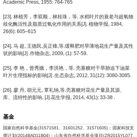
Academic Press, 1955: 764-765
[23]. 林植芳，李双顺，林桂珠，等. 水稻叶片的衰老与超氧物
歧化酶活性及脂质过氧化作用的关系[J]. 植物学报, 1984,
26(6): 605–615
[24]. 马 超, 王德民,吴正锋,等.缓释肥对旱薄地花生产量及其性
状的影响[J] .作物杂志, 2009, (1): 57-59.
[25]. 李 艳，曾秀娥，李洪艳，等. 壳寡糖对干旱胁迫下油菜
叶片生理指标的影响[J] .生态杂志, 2012, 31(12): 3080-3085.
[26]. 廖 丹, 胡元元, 覃礼纳,等.壳寡糖对花生产量及其源、
库、流特性的影响. [J].花生学报, 2014, 43(1): 33-38 .
基金
国家自然科学基金(31571581、31601252、31571605)；国家科技支
撑计划(2014BAD11B04)；山东省自然科学基金项目(ZR2015YL077,