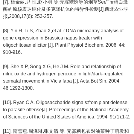
[7]. 杨金丽,尹 恒,赵小明,等.壳寡糖诱导的烟草Ser/Thr蛋白激
酶的原核表达纯化及多克隆抗体的特异性检测[J].西北农业学
报,2008,17(6): 253-257.
[8]. Yin H, Li S, Zhao X,et al. cDNA microarray analysis of
gene expression in Brassica napus treater with
oligochitosan elicitor [J]. Plant Physiol Biochem, 2006, 44:
910-916.
[9]. She X P, Song X G, He J M. Role and relationship of
nitric oxide and hydrogen peroxide in light/dark-regulated
stomatal movement in Vicia faba [J]. Acta Bot Sin, 2004,
46:1292-1300.
[10]. Ryan C A. Oligosaccharide signals:from plant defense
to parasite offense[J]. Proccedings of the National Academy
of Sciences of the United States of America, 1994, 91(1):1-2.
[11]. 隋雪燕,周泽琳,张文清,等. 壳寡糖包衣对油菜种子萌发和