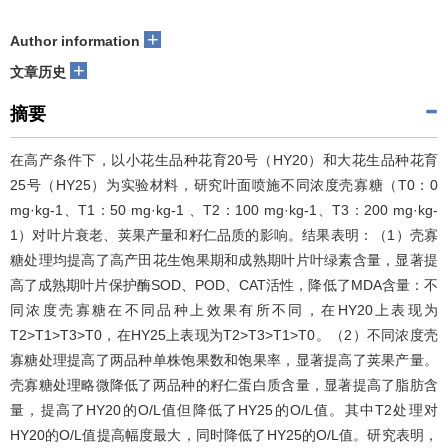
+
Author information
+
文章历史
摘要
在高产条件下，以小花生品种花育20号（HY20）和大花生品种花育
25号（HY25）为实验材料，研究叶面喷施不同浓度壳寡糖（T0：0
mg·kg-1、T1：50 mg·kg-1 、T2：100 mg·kg-1、T3：200 mg·kg-
1）对叶片衰老、荚果产量和籽仁品质的影响。结果表明：（1）壳寡
糖处理均提高了高产田花生饱果期和成熟期叶片叶绿素含量，显著提
高了成熟期叶片保护酶SOD、POD、CAT活性，降低了MDA含量：不
同浓度壳寡糖在不同品种上效果有所不同，在HY20上表现为
T2>T1>T3>T0，在HY25上表现为T2>T3>T1>T0。（2）不同浓度壳
寡糖处理提高了两品种单株饱果数和饱果率，显著提高了荚果产量。
壳寡糖处理略微降低了两品种的籽仁蛋白质含量，显著提高了脂肪含
量，提高了HY20的O/L值但降低了HY25的O/L值。其中T2处理对
HY20的O/L值提高幅度最大，同时降低了HY25的O/L值。研究表明，