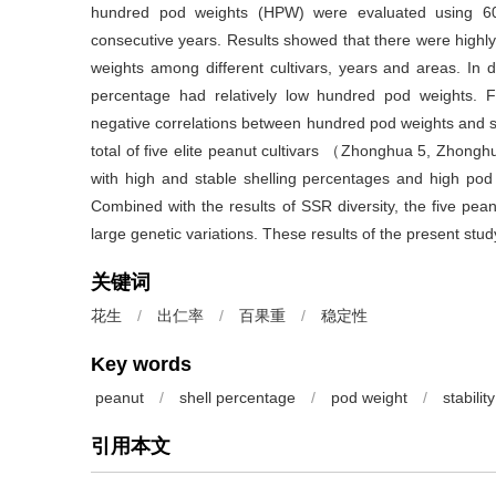
hundred pod weights (HPW) were evaluated using 60 
consecutive years. Results showed that there were highly
weights among different cultivars, years and areas. In di
percentage had relatively low hundred pod weights. Fur
negative correlations between hundred pod weights and she
total of five elite peanut cultivars （Zhonghua 5, Zho
with high and stable shelling percentages and high pod 
Combined with the results of SSR diversity, the five pean
large genetic variations. These results of the present stu
关键词
花生
/
出仁率
/
百果重
/
稳定性
Key words
peanut
/
shell percentage
/
pod weight
/
stability
引用本文