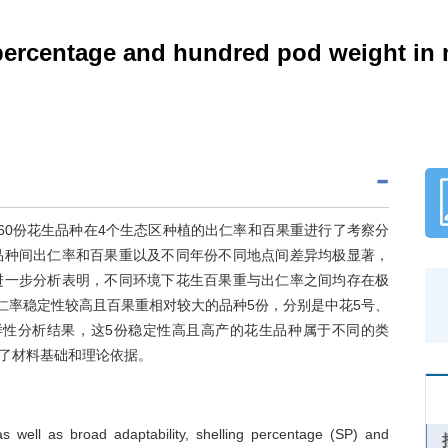
g percentage and hundred pod weight in 
60份花生品种在4个生态区种植的出仁率和百果重进行了考察分
品种间出仁率和百果重以及不同年份不同地点间差异均极显著，
进一步分析表明，不同环境下花生百果重与出仁率之间均存在极
仁率稳定性较高且百果重相对较大的品种5份，分别是中花5号、
多样性分析结果，这5份稳定性高且高产的花生品种属于不同的类
了材料基础和理论依据。
as well as broad adaptability, shelling percentage (SP) and