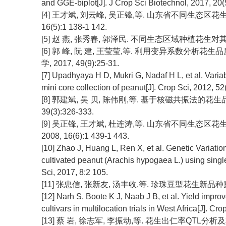
and GGE-biplot[J]. J Crop Sci Biotechnol, 2017, 20(
[4] 王才斌, 刘云峰, 吴正锋,等. 山东省不同生态区花
16(5):1 138-1 142.
[5] 赵 燕, 张秀春, 郭泽民. 不同生态区域种植花生对其蛋白
[6] 郭 峰, 阮 建, 王莹莹,等. 利用变异系数分析
学, 2017, 49(9):25-31.
[7] Upadhyaya H D, Mukri G, Nadaf H L, et al. Variabili
mini core collection of peanut[J]. Crop Sci, 2012, 5
[8] 郭建斌, 吴 贝, 陈伟刚,等. 基于核磁共振法的花
39(3):326-333.
[9] 吴正锋, 王才斌, 杜连涛,等. 山东省不同生态区
2008, 16(6):1 439-1 443.
[10] Zhao J, Huang L, Ren X, et al. Genetic Variatio
cultivated peanut (Arachis hypogaea L.) using singl
Sci, 2017, 8:2 105.
[11] 张忠信, 张新友, 汤丰收,等. 珍珠豆型花生新品种豫花
[12] Narh S, Boote K J, Naab J B, et al. Yield imp
cultivars in multilocation trials in West Africa[J]. Cr
[13] 蔡 岩, 徐志军, 李振动,等. 花生出仁率QTL分析及其