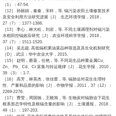
（1）：47-54.
［12］ 孙丽娟，秦秦，宋科，等. 镉污染农田土壤修复技术
及安全利用方法研究进展［J］. 生态环境学报，2018，
27（7）：1377-1386.
［13］ 李心，林大松，刘岩，等. 不同土壤调理剂对镉污染
水稻田控镉效应研究［J］. 农业环境科学学报，2018，
37（7）：1511-1520.
［14］ 吴志超. 高低镉积累油菜品种筛选及其生化机制研究
［D］. 武汉：华中农业大学，2015.
［15］ 赵明，蔡葵，任艳，等. 不同花生品种重金属Cu、
Zn、 Pb、Cd、Cr 富集与转运规律［J］. 花生学报，2010，
39 （3）：1-7.
［16］ 高芳，林英杰，张佳蕾，等. 镉胁迫对花生生理特
性、产量和品质的影响［J］. 作物学报，2011，37（12）：
2269-2276.
［17］ 曹莹，周国驰，王晓旭，等. 生物炭对镉胁迫下花生
根系形态学特性及根镉含量的影响［J］. 土壤通报， 2018，
49（1）：197-203.