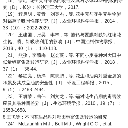
［18］ 徐瑶. 花生壳纤维素的改性及其对水体Cd2+的吸附研
究［D］. 长沙：长沙理工大学，2017.
［19］ 程启明，黄青，刘英杰，等. 花生壳与花生壳生物炭
对镉离子吸附性能研究［J］. 农业环境科学学报， 2014，
33（10）：2022-2029.
［20］ 王建国，张昊，李林，等. 施钙与覆膜对缺钙红壤花
生氮、磷、钾吸收利用的影响［J］. 中国油料作物学报，
2018，40（1）：110-118.
［21］ 熊孜，李菊梅，赵会薇，等. 不同小麦品种对大田中
低量镉富集及转运研究［J］. 农业环境科学学报， 2018，
37（1）：36-44.
［22］ 黎红亮，杨洋，陈志鹏，等. 花生和油菜对重金属的
积累及其成品油的安全性［J］. 环境工程学报，2015，
9（5）：2488-2494.
［23］ 王凯荣，曲伟，刘文龙，等. 镉对花生苗期的毒害效
应及其品种间差异［J］. 生态环境学报，2010，19（7）：
1653-1658.
8 王飞等：不同花生品种对稻田镉富集及转运的研究
［24］ McLaughlin M J，Bell M J，Wright G C，et al.