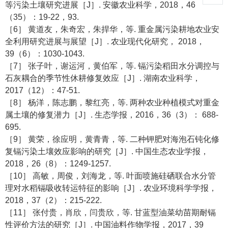
等污染土壤研究进展［J］. 安徽农业科学，2018，46
（35）：19-22，93.
［6］ 黄道友，朱奇宏，朱捍华，等. 重金属污染耕地农业安
全利用研究进展与展望［J］. 农业现代化研究， 2018，
39（6）：1030-1043.
［7］ 张子叶，谢运河，黄伯军，等. 镉污染稻田水分调控与
石灰耦合的季节性休耕修复效应［J］. 湖南农业科学，
2017（12）：47-51.
［8］ 杨洋，陈志鹏，黎红亮，等. 两种农业种植模式对重金
属土壤的修复潜力［J］. 生态学报，2016，36（3）： 688-
695.
［9］ 黄荣，徐应明，黄青青，等. 二种钾肥对海泡石钝化修
复镉污染土壤效应影响的研究［J］. 中国生态农业学报，
2018，26（8）：1249-1257.
［10］ 高敏，周俊，刘海龙，等. 叶面喷施硅硒联合水分管
理对水稻镉吸收转运特征的影响［J］. 农业环境科学学报，
2018，37（2）：215-222.
［11］ 张付贵，肖欣，闫贵欣，等. 甘蓝型油菜幼苗期耐镉
性评价方法的研究［J］. 中国油料作物学报，2017，39