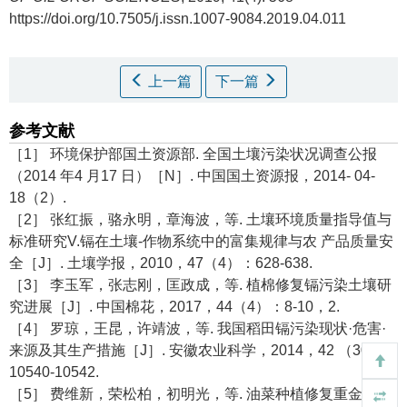
https://doi.org/10.7505/j.issn.1007-9084.2019.04.011
上一篇
下一篇
参考文献
［1］ 环境保护部国土资源部. 全国土壤污染状况调查公报
（2014 年4 月17 日）［N］. 中国国土资源报，2014- 04-
18（2）.
［2］ 张红振，骆永明，章海波，等. 土壤环境质量指导值与
标准研究V.镉在土壤-作物系统中的富集规律与农 产品质量安
全［J］. 土壤学报，2010，47（4）：628-638.
［3］ 李玉军，张志刚，匡政成，等. 植棉修复镉污染土壤研
究进展［J］. 中国棉花，2017，44（4）：8-10，2.
［4］ 罗琼，王昆，许靖波，等. 我国稻田镉污染现状·危害·
来源及其生产措施［J］. 安徽农业科学，2014，42 （30）：
10540-10542.
［5］ 费维新，荣松柏，初明光，等. 油菜种植修复重金属镉