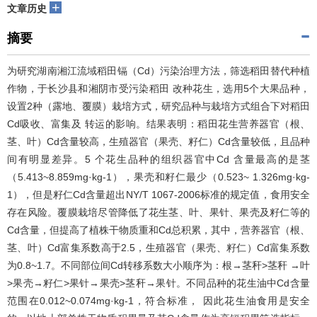
+
文章历史
摘要
为研究湖南湘江流域稻田镉（Cd）污染治理方法，筛选稻田替代种植
作物，于长沙县和湘阴市受污染稻田 改种花生，选用5个大果品种，
设置2种（露地、覆膜）栽培方式，研究品种与栽培方式组合下对稻田
Cd吸收、富集及 转运的影响。结果表明：稻田花生营养器官（根、
茎、叶）Cd含量较高，生殖器官（果壳、籽仁）Cd含量较低，且品种
间有明显差异。5 个花生品种的组织器官中Cd 含量最高的是茎
（5.413~8.859mg·kg-1），果壳和籽仁最少（0.523~ 1.326mg·kg-
1），但是籽仁Cd含量超出NY/T 1067-2006标准的规定值，食用安全
存在风险。覆膜栽培尽管降低了花生茎、叶、果针、果壳及籽仁等的
Cd含量，但提高了植株干物质重和Cd总积累，其中，营养器官（根、
茎、叶）Cd富集系数高于2.5，生殖器官（果壳、籽仁）Cd富集系数
为0.8~1.7。不同部位间Cd转移系数大小顺序为：根→茎秆>茎秆 →叶
>果壳→籽仁>果针→果壳>茎秆→果针。不同品种的花生油中Cd含量
范围在0.012~0.074mg·kg-1，符合标准， 因此花生油食用是安全