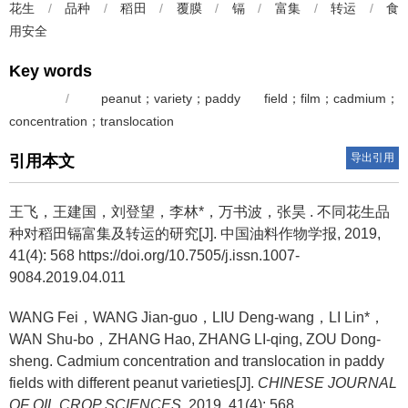
花生
/
品种
/
稻田
/
覆膜
/
镉
/
富集
/
转运
/
食
用安全
Key words
/
peanut；variety；paddy field；film；cadmium；
concentration；translocation
导出引用
引用本文
王飞，王建国，刘登望，李林*，万书波，张昊 .
不同花生品
种对稻田镉富集及转运的研究[J]. 中国油料作物学报, 2019,
41(4): 568 https://doi.org/10.7505/j.issn.1007-
9084.2019.04.011
WANG Fei，WANG Jian-guo，LIU Deng-wang，LI Lin*，
WAN Shu-bo，ZHANG Hao, ZHANG LI-qing, ZOU Dong-
sheng.
Cadmium concentration and translocation in paddy
fields with different peanut varieties[J].
CHINESE JOURNAL
OF OIL CROP SCIENCES
, 2019, 41(4): 568