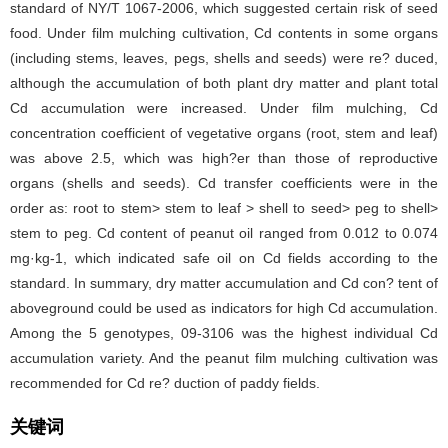
standard of NY/T 1067-2006, which suggested certain risk of seed
food. Under film mulching cultivation, Cd contents in some organs
(including stems, leaves, pegs, shells and seeds) were re? duced,
although the accumulation of both plant dry matter and plant total
Cd accumulation were increased. Under film mulching, Cd
concentration coefficient of vegetative organs (root, stem and leaf)
was above 2.5, which was high?er than those of reproductive
organs (shells and seeds). Cd transfer coefficients were in the
order as: root to stem> stem to leaf > shell to seed> peg to shell>
stem to peg. Cd content of peanut oil ranged from 0.012 to 0.074
mg·kg-1, which indicated safe oil on Cd fields according to the
standard. In summary, dry matter accumulation and Cd con? tent of
aboveground could be used as indicators for high Cd accumulation.
Among the 5 genotypes, 09-3106 was the highest individual Cd
accumulation variety. And the peanut film mulching cultivation was
recommended for Cd re? duction of paddy fields.
关键词