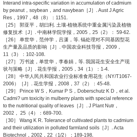
Interand intra-specific variation in accumulation of cadmium
by peanut，soybean，and navybean［J］. Aust J Agric
Res，1997，48（8）：1151.
［25］ 郭亚平，胡曰利. 土壤-植物系统中重金属污染及植物
修复技术［J］. 中南林学院学报，2005，25（2）： 59-62.
［26］ 单世华，范仲学，吕潇，等. 镉处理对不同基因型花
生产量及品质的影响［J］. 中国农业科技导报，2009，
11（3）：102-108.
［27］ 万书波，单世华，李春娟，等. 我国花生安全生产现
状与策略［J］. 花生学报，2005，34（1）：1-4.
［28］ 中华人民共和国农业行业标准食用花生（NY/T1067-
2006）［J］. 花生学报，2008，37（2）：45-48.
［29］ Prince W S，Kumar P S，Doberschutz K D，et al.
Cadmi? um toxicity in mulberry plants with special reference
to the nutritional quality of leaves［J］. J Plant Nutr，
2002， 25（4）：689-700.
［30］ Wang K R. Tolerance of cultivated plants to cadmium
and their utilization in polluted farmland soils［J］. Acta
Biotechnol，2002，22（1/2）：189-198.