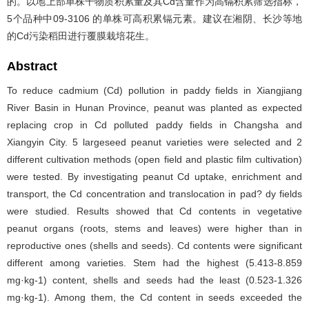
的。以地上部单株干物质积累量及其Cd含量作为高镉积累筛选指标，
5个品种中09-3106 的单株可高积累镉元素。建议在湘阴、长沙等地
的Cd污染稻田进行覆膜栽培花生。
Abstract
To reduce cadmium (Cd) pollution in paddy fields in Xiangjiang
River Basin in Hunan Province, peanut was planted as expected
replacing crop in Cd polluted paddy fields in Changsha and
Xiangyin City. 5 largeseed peanut varieties were selected and 2
different cultivation methods (open field and plastic film cultivation)
were tested. By investigating peanut Cd uptake, enrichment and
transport, the Cd concentration and translocation in pad? dy fields
were studied. Results showed that Cd contents in vegetative
peanut organs (roots, stems and leaves) were higher than in
reproductive ones (shells and seeds). Cd contents were significant
different among varieties. Stem had the highest (5.413-8.859
mg·kg-1) content, shells and seeds had the least (0.523-1.326
mg·kg-1). Among them, the Cd content in seeds exceeded the