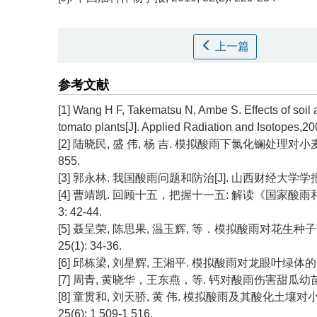
上一篇
参考文献
[1] Wang H F, Takematsu N, Ambe S. Effects of soil 
tomato plants[J]. Applied Radiation and Isotopes,20
[2] 陆晓民, 盛 伟, 杨 吉. 模拟酸雨下氯化镧处理对小麦发芽
855.
[3] 郭永林. 我国酸雨问题和防治[J]. 山西财经大学学报, 20
[4] 曹靖凯. 回顾十五，把握十一五: 解读《国家酸雨和二
3: 42-44.
[5] 聂呈荣, 陈思果, 温玉辉, 等．模拟酸雨对花生种子
25(1): 34-36.
[6] 邱栋梁, 刘星辉, 王湘平. 模拟酸雨对龙眼叶绿体的伤害效应
[7] 周青, 黄晓华，王东燕，等. 钙对酸雨伤害甜瓜幼苗的影响
[8] 童贯和, 刘天骄, 黄 伟. 模拟酸雨及其酸化土壤对
25(6): 1 509-1 516.