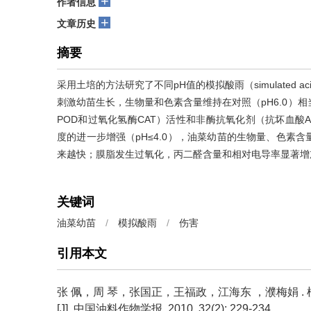
+
作者信息
+
文章历史
摘要
采用土培的方法研究了不同pH值的模拟酸雨（simulated ac
刺激幼苗生长，生物量和色素含量维持在对照（pH6.0）
POD和过氧化氢酶CAT）活性和非酶抗氧化剂（抗坏血酸
度的进一步增强（pH≤4.0），油菜幼苗的生物量、色素
来越快；膜脂发生过氧化，丙二醛含量和相对电导率显著增加
关键词
油菜幼苗
/
模拟酸雨
/
伤害
引用本文
张 佩，周 琴，张国正，王福政，江海东 ，濮梅娟 .
[J]. 中国油料作物学报, 2010, 32(2): 229-234