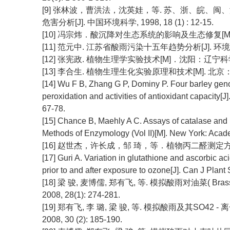
[9] 张林波，曹洪法，沈英娃，等. 苏、浙、皖、
危害分析[J]. 中国环境科学, 1998, 18 (1) : 12-15.
[10] 冯宗炜．酸沉降对生态系统的影响及生态修复[M]
[11] 范元中. 江苏省酸雨污染十五年趋势分析[J]. 环境科学
[12] 张宪政. 植物生理学实验技术[M]．沈阳：辽宁科
[13] 李合生. 植物生理生化实验原理和技术[M]. 北
[14] Wu F B, Zhang G P, Dominy P. Four barley geno
peroxidation and activities of antioxidant capacity[
67-78.
[15] Chance B, Maehly A C. Assays of catalase and 
Methods of Enzymology (Vol II)[M]. New York: Acad
[16] 赵世杰，许长成，邹 琦，等．植物丙二醛测定方法的改进
[17] Guri A. Variation in glutathione and ascorbic a
prior to and after exposure to ozone[J]. Can J Plant
[18] 梁 骏, 麦博儒, 郑有飞, 等. 模拟酸雨对油菜( Bra
2008, 28(1): 274-281.
[19] 郑有飞, 李 璐, 梁 骏, 等. 模拟酸雨及其SO4
2008, 30 (2): 185-190.