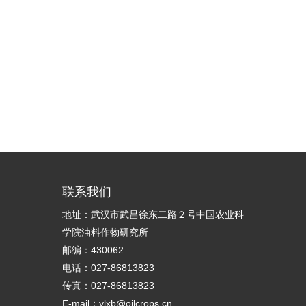
联系我们
地址：武汉市武昌徐东二路２号中国农业科
学院油料作物研究所
邮编：430062
电话：027-86813823
传真：027-86813823
E-mail：ylxb@oilcrops.cn