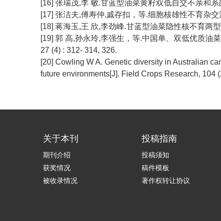
[16] 张瑞茂,李 敏.甘蓝型油菜黄籽双低自交不亲和系的选育[J
[17] 张洁夫,傅寿仲,戚存扣，等.细胞核雄性不育杂交油菜选
[18] 蒋海玉,王 欣,李劲峰.甘蓝型油菜隐性核不育两型系的选
[19] 郭 高,孙永玲,李强生，等.中国单、双低优质油
27 (4) : 312- 314, 326.
[20] Cowling W A. Genetic diversity in Australian ca
future environments[J]. Field Crops Research, 104 
关于本刊
投稿指南
期刊介绍
投稿须知
获奖情况
稿件模板
被收录情况
著作权转让协议