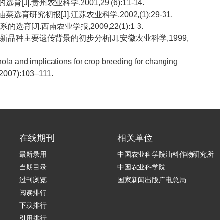
].贵州农业科学,2001,29 (6):11-14.
育研究初报[J].江苏农业科学,2002,(1):29-31.
育[J].西南农业学报,2009,22(1):1-3.
菜新品种主要遗传背景的初步分析[J].安徽农业科学,1999,
nola and implications for crop breeding for changing
(2007):103–111.
在线期刊
相关单位
最新录用
中国农业科学院油料作物研究所
当期目录
中国农业科学院
过刊浏览
国家新闻出版广电总局
阅读排行
下载排行
引用排行