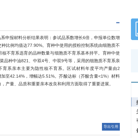
5份品系申报材料分析结果表明：参试品系数增长6倍，申报单位数增
种比例均值达77.90%。育种中使用的授粉控制系统由细胞质不
利用核不育系选育的品种数量与细胞质不育系基本持平。育种中使
品种中油821、中双4号、中双9号等，采用的细胞质不育系亲
不育系亲本主要为隐性核不育系。区试材料年度平均产量由2
9.94%增加至42.14%，增幅达5.51%。芥酸达标（芥酸含量<1%）材料
能力，产量、品质和重要亲本改良和利用方面取得了重要进展。
导出引用