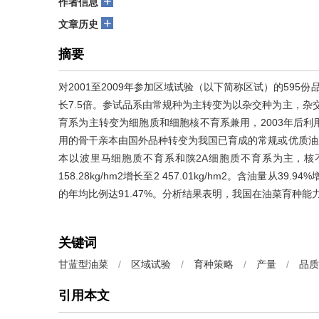
+
作者信息
+
文章历史
摘要
对2001至2009年参加区域试验（以下简称区试）的59
长7.5倍。参试品系由常规种为主转变为以杂交种为主，杂交
育系为主转变为细胞质和细胞核不育系兼用，2003年后
用的骨干亲本由国外品种转变为我国已育成的常规或优质油菜
本以波里马细胞质不育系和陕2A细胞质不育系为主，核
158.28kg/hm2增长至2 457.01kg/hm2。含油量从3
的年均比例达91.47%。分析结果表明，我国在油菜育种
关键词
甘蓝型油菜
/
区域试验
/
育种策略
/
产量
/
品质
引用本文