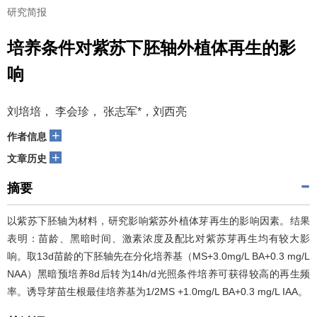
研究简报
培养条件对紫苏下胚轴外植体再生的影
响
刘培培， 李会珍， 张志军*，刘西亮
+
作者信息
+
文章历史
摘要
以紫苏下胚轴为材料，研究影响紫苏外植体芽再生的影响因素。结果
表明：苗龄、黑暗时间、激素浓度及配比对紫苏芽再生均有较大影
响。取13d苗龄的下胚轴先在分化培养基（MS+3.0mg/L BA+0.3 mg/L
NAA）黑暗预培养8d后转为14h/d光照条件培养可获得较高的再生频
率。诱导芽苗生根最佳培养基为1/2MS +1.0mg/L BA+0.3 mg/L IAA。