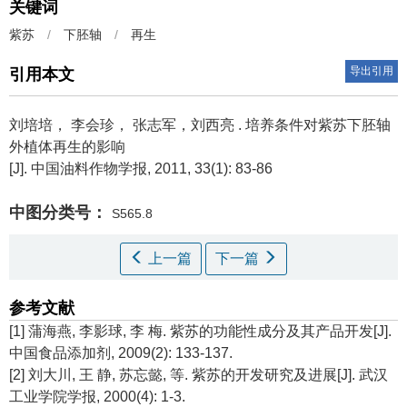
关键词
紫苏
/
下胚轴
/
再生
导出引用
引用本文
刘培培， 李会珍， 张志军，刘西亮 .
培养条件对紫苏下胚轴
外植体再生的影响
[J]. 中国油料作物学报, 2011, 33(1): 83-86
中图分类号：
S565.8
上一篇
下一篇
参考文献
[1] 蒲海燕, 李影球, 李 梅. 紫苏的功能性成分及其产品开发[J].
中国食品添加剂, 2009(2): 133-137.
[2] 刘大川, 王 静, 苏忘懿, 等. 紫苏的开发研究及进展[J]. 武汉
工业学院学报, 2000(4): 1-3.