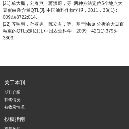
[21] 单大鹏，刘春燕，蒋洪蔚，等. 两种方法定位5个地点大
豆蛋白质含量QTL[J]. 中国油料作物学报，2011，33( 1) :
009
&#
8722;014.
[22] 齐照明，孙亚男，陈立君，等。基于Meta 分析的大豆百
粒重的QTLs定位[J]. 中国农业科学，2009，42(11):3795-
3803.
关于本刊
期刊介绍
获奖情况
被收录情况
投稿指南
投稿须知