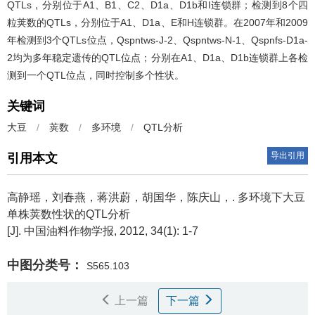
QTLs，分别位于A1、B1、C2、D1a、D1b和I连锁群；检测到8个四
粒荚数的QTLs，分别位于A1、D1a、E和H连锁群。在2007年和2009
年检测到3个QTLs位点，Qspntws-J-2、Qspntws-N-1、Qspnfs-D1a-
2均为多年稳定遗传的QTL位点；分别在A1、D1a、D1b连锁群上各检
测到一个QTL位点，同时控制多个性状。
关键词
大豆
/
荚数
/
多环境
/
QTL分析
导出引用
引用本文
高静瑶，刘春燕，蒋洪蔚，胡国华，陈庆山，.
多环境下大豆
单株荚数性状的QTL分析
[J]. 中国油料作物学报, 2012, 34(1): 1-7
中图分类号：
S565.103
上一篇
下一篇