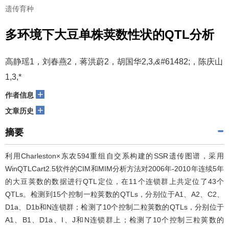
遗传育种
多环境下大豆单株荚数性状的QTL分析
高静瑶1，刘春燕2，蒋洪蔚2，胡国华2,3,
&#
61482;，陈庆山
1,3,*
+
作者信息
+
文章历史
摘要
利用Charleston×东农594重组自交系构建的SSR遗传图谱，采用
WinQTLCart2.5软件的CIM和MIM分析方法对2006年-2010年连续5年
的大豆荚数的数据进行QTL定位，在11个连锁群上共定位了43个
QTLs。检测到15个控制一粒荚数的QTLs，分别位于A1、A2、C2、
D1a、D1b和N连锁群；检测了10个控制二粒荚数的QTLs，分别位于
A1、B1、D1a、I、J和N连锁群上；检测了10个控制三粒荚数的