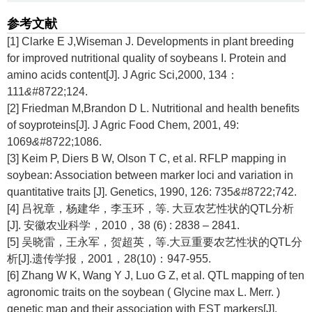
参考文献
[1] Clarke E J,Wiseman J. Developments in plant breeding
for improved nutritional quality of soybeans I. Protein and
amino acids content[J]. J Agric Sci,2000, 134：
111
&#
8722;124.
[2] Friedman M,Brandon D L. Nutritional and health benefits
of soyproteins[J]. J Agric Food Chem, 2001, 49:
1069
&#
8722;1086.
[3] Keim P, Diers B W, Olson T C, et al. RFLP mapping in
soybean: Association between marker loci and variation in
quantitative traits [J]. Genetics, 1990, 126: 735
&#
8722;742.
[4] 吕祝章，杨建华，李玉环，等. 大豆农艺性状的QTL分析
[J]. 安徽农业科学，2010，38 (6) : 2838 – 2841.
[5] 吴晓雷，王永军，贺超英，等.大豆重要农艺性状的QTL分
析[J].遗传学报，2001，28(10)：947-955.
[6] Zhang W K, Wang Y J, Luo G Z, et al. QTL mapping of ten
agronomic traits on the soybean ( Glycine max L. Merr. )
genetic map and their association with EST markers[J].