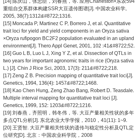
[14] 陈庆山，张忠臣，刘春燕，等. 应用Charleston×东农594
重组自交系群体构建SSR大豆遗传图谱[J]. 中国农业科学,
2005, 38(7):1312
&#
8722;1316.
[15] Moncada P, Martinez C P, Borrero J, et al. Quantitative
trait loci for yield and yield components in an Oryza sativa
×Oryza rufipogon BC2F2 population evaluated in an upland
environment[J]. Thero Appl Genet, 2001, 102 :41
&#
8722;52.
[16] Guo L B, Luo L J, Xing Y Z, et al. Dissection of QTLs in
two years for important agronomic traits in rice (Oryza sativa
L.) [J]. Chin J Rice Sci, 2003, 17(3): 211
&#
8722;218.
[17] Zeng Z B. Precision mapping of quantitative trait loci[J].
Genetics, 1994, 136(4): 1457
&#
8722;1468.
[18] Kao Chen Hung, Zeng Zhao Bang, Robert D. Teasdale.
Multiple interval mapping for quantitative trait loci [J].
Genetics, 1999, 152: 1203
&#
8722;1216.
[19] 刘春燕，齐照明，韩冬伟，等. 大豆产量相关性状的多年
多点QTL分析[J]. 东北农业大学学报，2010，41(11): 1~9.
[20] 王贤智. 大豆产量相关性状的遗传与稳定性分析及QTL定
位研究[D]. 北京：中国农业科学院，2008