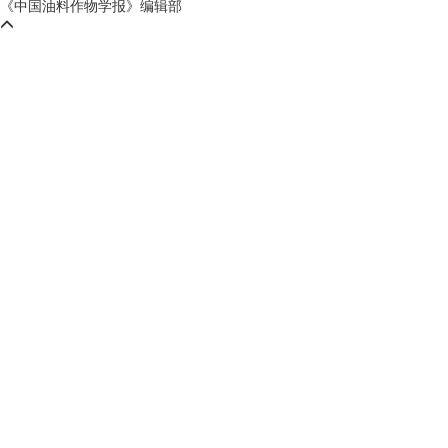
《中国油料作物学报》编辑部
鄂ICP备05004334号-9