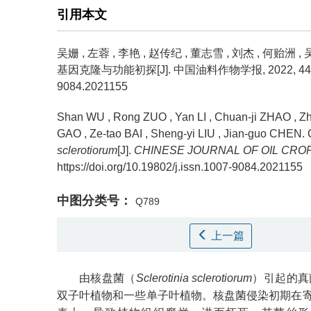
引用本文
吴姗
,
左蓉
,
李艳
,
赵传纪
,
董志雪
,
刘杰
,
何贻洲
,
基因克隆与功能初探[J]. 中国油料作物学报, 2022, 44(4): 852-8
9084.2021155
Shan WU
,
Rong ZUO
,
Yan LI
,
Chuan-ji ZHAO
,
Z
GAO
,
Ze-tao BAI
,
Sheng-yi LIU
,
Jian-guo CHEN
.
sclerotiorum
[J].
CHINESE JOURNAL OF OIL CRO
https://doi.org/10.19802/j.issn.1007-9084.2021155
中图分类号：
Q789
上一篇
由核盘菌（
Sclerotinia sclerotiorum
）引起的真
双子叶植物和一些单子叶植物。核盘菌侵染初期在