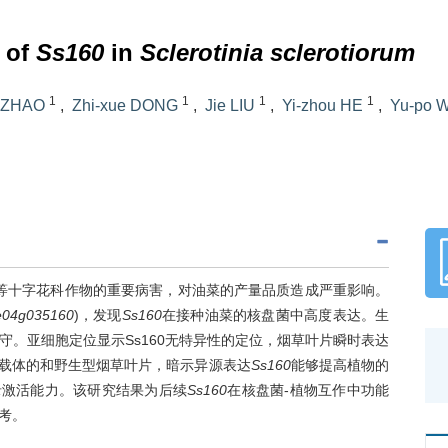
s of
Ss160
in
Sclerotinia sclerotiorum
1
1
1
1
i ZHAO
,
Zhi-xue DONG
,
Jie LIU
,
Yi-zhou HE
,
Yu-po 
等十字花科作物的重要病害，对油菜的产量品质造成严重影响。
e04g035160
)，发现
Ss160
在接种油菜的核盘菌中高度表达。生
。亚细胞定位显示Ss160无特异性的定位，烟草叶片瞬时表达
载体的和野生型烟草叶片，暗示异源表达
Ss160
能够提高植物的
录激活能力。该研究结果为后续
Ss160
在核盘菌-植物互作中功能
考。