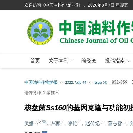
欢迎访问《中国油料作物学报》，
2026年8月7日 星期五
首页
关于本刊
编委会
投稿指南
››
››
: 852-859.
中国油料作物学报
2022, Vol. 44
Issue (4)
遗传育种·生物技术
核盘菌
Ss160
的基因克隆与功能初
1
,
2
1
1
1
1
吴姗
,
左蓉
,
李艳
,
赵传纪
,
董志雪
,