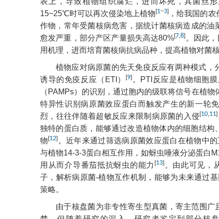
表上，导致植物组织腐烂，进而坏死，其菌丝形
[
1
~
3
]
15~25℃时可以再次侵染地上植物
，给我国的农
作物，常年受菌核病危害，据统计菌核病造成的油菜
[
7
,
8
]
愈发严重，部分产区产量损失高达80%
。因此，
用机理，进而培育菌核病抗病品种，提高植物对菌
植物应对病原菌的先天免疫反应有两种模式，分
[
9
]
诱导的免疫反应（ETI）
。PTI反应是植物细胞
（PAMPs）的识别，通过胞内的级联将信号在植物体内扩大
特异性识别病原菌效应蛋白而触发产生的新一轮免疫
[
10
,
11
]
烈，往往伴随着超敏反应来限制病原菌的入侵
独特的蛋白质，能够通过改造植物体内的细胞结构、
[
12
]
物
。近年来通过筛选病原菌效应蛋白在植物中的
与植物14-3-3蛋白相互作用，如蚜虫唾液分泌蛋白M10
[
13
]
用从而介导番茄抵抗蚜虫的能力
。由此可见，
子，解析病原菌-植物互作机制，能够为未来通过
策略。
由于核盘菌为非专性寄生型真菌，寄主范围广
楚。但随着研究的深入，研究者鉴定到部分核盘菌