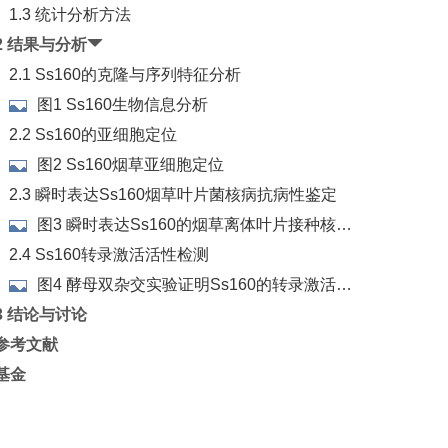
1.3 统计分析方法
2 结果与分析
2.1 Ss160的克隆与序列特征分析
图1 Ss160生物信息分析
2.2 Ss160的亚细胞定位
图2 Ss160烟草亚细胞定位
2.3 瞬时表达Ss160烟草叶片菌核病抗病性鉴定
图3 瞬时表达Ss160的烟草离体叶片接种核盘
菌抗性鉴定
2.4 Ss160转录激活活性检测
图4 酵母双杂交实验证明Ss160的转录激活能
力
3 结论与讨论
参考文献
基金