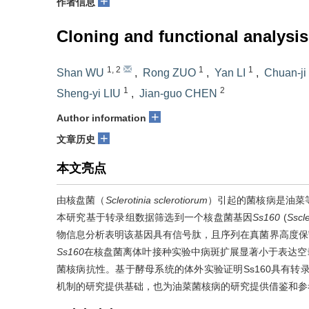
+
作者信息
Cloning and functional analysi
1
,
2
1
1
Shan WU
,
Rong ZUO
,
Yan LI
,
Chuan-j
1
2
Sheng-yi LIU
,
Jian-guo CHEN
+
Author information
+
文章历史
本文亮点
由核盘菌（
Sclerotinia sclerotiorum
）引起的菌核病是油菜
本研究基于转录组数据筛选到一个核盘菌基因
Ss160
(
Sscl
物信息分析表明该基因具有信号肽，且序列在真菌界高度保守
Ss160
在核盘菌离体叶接种实验中病斑扩展显著小于表达空
菌核病抗性。基于酵母系统的体外实验证明Ss160具有转
机制的研究提供基础，也为油菜菌核病的研究提供借鉴和参