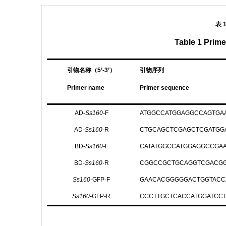
表 
Table 1 Prime
引物名称（5’-3’）
引物序列
Primer name
Primer sequence
AD-
Ss160-
F
ATGGCCATGGAGGCCAGTGAA
AD
-Ss160-
R
CTGCAGCTCGAGCTCGATGG
BD-
Ss160-
F
CATATGGCCATGGAGGCCGAA
BD-
Ss160-
R
CGGCCGCTGCAGGTCGACGG
Ss160-
GFP-F
GAACACGGGGGACTGGTACCA
Ss160-
GFP-R
CCCTTGCTCACCATGGATCC