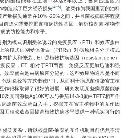
成的菌核能够在土壤中存活8年以上，当周围温度为
[
4
~
6
]
作物造成了巨大经济损失
。油菜作为我国重要的油料
产量损失通常在10%~20%之间，并且菌核病病害程度
目前迫切需要挖掘菌核病抗性基因，解析核盘菌-植物作
核病的防控能力和水平。
别为模式识别受体诱导的免疫反应（PTI）和效应蛋白
膜上的模式识别受体蛋白（PRRs）对病原相关分子模式
和传递，ETI是植物抗病基因（resistant gene）
反应，ETI 相对于PTI而言，免疫反应更加迅速和强
。效应蛋白是由病原菌分泌的，这些效应物通常是小而
代谢途径等方式击败PTI，从而利于病原菌侵染寄主植
互作靶标取得了很好的进展，研究发现某些病原菌能够
及其同源物Ag10K可以与番茄14-3-3蛋白TFT7相互作
从病原菌效应蛋白入手，挖掘其在寄主植物中的互作因
基因工程改造基因提高植物抗病水平提供一种现实可行的
且侵染复杂，所以核盘菌-油菜的互作机制目前仍然不清
分泌蛋白能够对植物产生毒性，包括SsSSVP1，