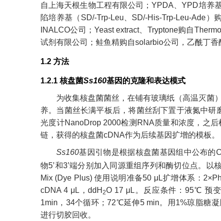
自上海天根生物工程有限公司；YPDA、YPD培
陷培养基（SD/-Trp-Leu、SD/-His-Trp-Leu-Ade
INALCO公司；Yeast extract、Tryptone购自Th
试剂有限公司；鲑鱼精购自solarbio公司，乙酰丁香
1.2 方法
1.2.1 核盘菌
Ss160
基因的克隆和表达模式
为收集核盘菌菌丝，在铺有玻璃纸（高温灭菌）
养。当菌丝长满平板后，将菌丝刮下置于液氮中研磨成
光度计NanoDrop 2000检测RNA质量和浓度，
链，获得的核盘菌cDNA作为后续基因扩增的模板。
Ss160
基因引物是根据核盘菌基因组中公布的C
物5’和3’端分别加入同源重组序列和酶切位点。以核盘菌
Mix (Dye Plus) 使用说明准备50 μL扩增体系：2×Ph
cDNA 4 μL，ddH
O 17 μL。反应条件：95℃ 预变性
2
1min，34个循环；72℃延伸5 min。用1%琼
进行切胶回收。