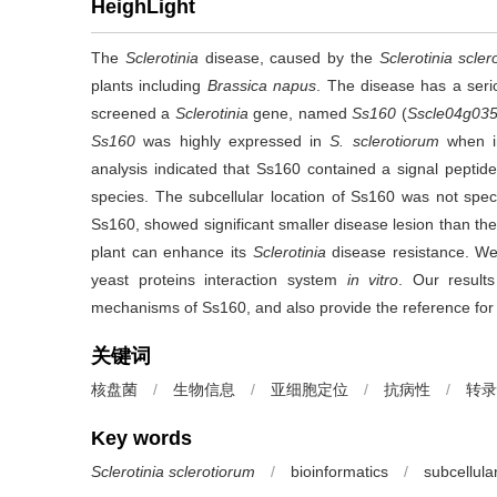
HeighLight
The
Sclerotinia
disease, caused by the
Sclerotinia scler
plants including
Brassica napus
. The disease has a seri
screened a
Sclerotinia
gene, named
Ss160
(
Sscle04g03
Ss160
was highly expressed in
S. sclerotiorum
when i
analysis indicated that Ss160 contained a signal pepti
species. The subcellular location of Ss160 was not spec
Ss160, showed significant smaller disease lesion than th
plant can enhance its
Sclerotinia
disease resistance. We f
yeast proteins interaction system
in vitro
. Our results
mechanisms of Ss160, and also provide the reference fo
关键词
核盘菌
/
生物信息
/
亚细胞定位
/
抗病性
/
转录
Key words
Sclerotinia sclerotiorum
/
bioinformatics
/
subcellular