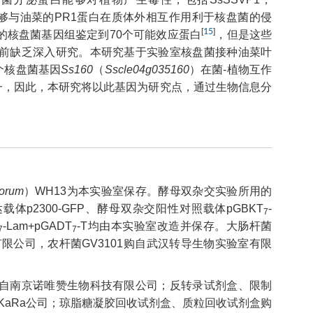
CP1能够与油菜的PR1蛋白在质体外相互作用利于核盘菌的侵
[
15
]
的核盘菌基因组鉴定到70个可能效应蛋白
，但是这些
目前缺乏深入研究。本研究基于实验室核盘菌接种油菜叶
个核盘菌基因
Ss160
（
Sscle04g035160
）在菌-植物互作
一，因此，本研究将以此基因为研究点，通过生物信息分
iorum
）WH13为本实验室保存。酵母双杂交实验所用的
体p2300-GFP、酵母双杂交阳性对照载体pGBKT
-
7
-Lam+pGADT
-T均由本实验室改造并保存。大肠杆菌
7
7
有限公司，农杆菌GV3101购自武汉转导生物实验室有限
源重组试剂盒购自南京诺唯赞生物科技有限公司；反转录试剂盒、限制
r购自TaKaRa公司；琼脂糖凝胶回收试剂盒、质粒回收试剂盒购