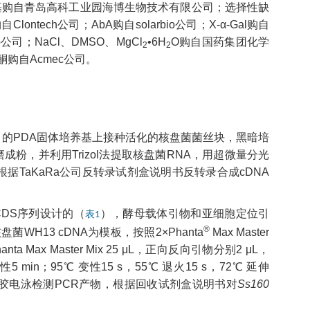
养基购自青岛高科工业园海博生物技术有限公司；选择性缺
）购自Clontech公司；AbA购自solarbio公司；X-α-Gal购自
ermo公司；NaCl、DMSO、MgCl
•6H
O购自国药集团化学
2
2
酮购自Acmec公司。
的PDA固体培养基上接种活化的核盘菌菌丝块，黑暗培
粉，并利用Trizol法提取核盘菌RNA，用超微量分光
之后根据TaKaRa公司反转录试剂盒说明书反转录合成cDNA
DS序列设计的（
），酵母载体引物和亚细胞定位引
表1
®
WH13 cDNA为模板，按照2×Phanta
Max Master
anta Max Master Mix 25 μL，正向反向引物分别2 μL，
5 min；95℃ 变性15 s，55℃ 退火15 s，72℃ 延伸
脂糖凝胶电泳检测PCR产物，根据回收试剂盒说明书对
Ss160