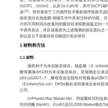
SsCP1，SsSm1，以及Ss-Caf1等，其中Ss
[
14
]
染
。研究者基于三代测序技术重新测序组装完成
效应蛋白在核盘菌-植物互作中具有怎样的功能，
片的不同时间点收集到的菌丝转录组数据鉴定到一
中诱导表达，并且该基因为上述预测的效应蛋白之
析以及分子实验对其功能进行初步研究。
1 材料和方法
1.1 材料
烟草种子为本实验室保存。核盘菌（
S. sclerot
酵母菌株AH109为本实验室保存。亚细胞定位表达载
p53+pGADT
-T，酵母双杂交阴性对照载体pGBKT
7
（
Escherichia coli
）DH5α购自深圳康体生命科技
公司。
2×Phanta Max Master Mix、同
性内切酶
Bam
H1、
Eco
R1及DL2000 Marke