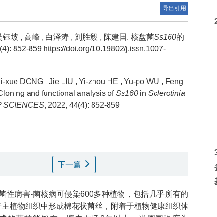
导出引用
吴钰坡
,
高峰
,
白泽涛
,
刘胜毅
,
陈建国
.
核盘菌
Ss160
的
59 https://doi.org/10.19802/j.issn.1007-
hi-xue DONG
,
Jie LIU
,
Yi-zhou HE
,
Yu-po WU
,
Feng
Cloning and functional analysis of
Ss160
in
Sclerotinia
P SCIENCES
, 2022, 44(4): 852-859
下一篇
菌性病害-菌核病可侵染600多种植物，包括几乎所有的
寄主植物组织中形成棉花状菌丝，附着于植物健康组织体