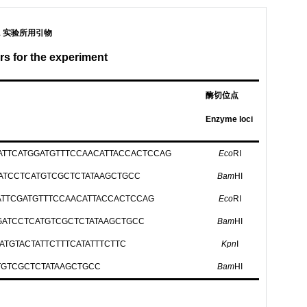
1 实验所用引物
rs for the experiment
酶切位点
Enzyme loci
TTCATGGATGTTTCCAACATTACCACTCCAG
Eco
RI
ATCCTCATGTCGCTCTATAAGCTGCC
Bam
HI
TTCGATGTTTCCAACATTACCACTCCAG
Eco
RI
ATCCTCATGTCGCTCTATAAGCTGCC
Bam
HI
TGTACTATTCTTTCATATTTCTTC
Kpn
I
TGTCGCTCTATAAGCTGCC
Bam
HI