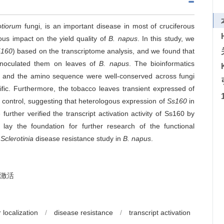
otiorum
fungi, is an important disease in most of cruciferous
ous impact on the yield quality of
B. napus
. In this study, we
5160
) based on the transcriptome analysis, and we found that
noculated them on leaves of
B. napus
. The bioinformatics
de and the amino sequence were well-conserved across fungi
ific. Furthermore, the tobacco leaves transient expressed of
e control, suggesting that heterologous expression of
Ss160
in
urther verified the transcript activation activity of Ss160 by
 lay the foundation for further research of the functional
r
Sclerotinia
disease resistance study in
B. napus
.
激活
 localization
/
disease resistance
/
transcript activation