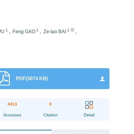
1
1
1
WU
,
Feng GAO
,
Ze-tao BAI
,
PDF(3074 KB)
4413
0
Accesses
Citation
Detail