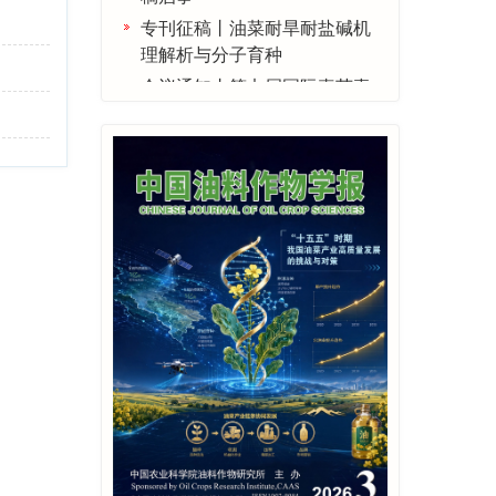
专刊征稿丨油菜耐旱耐盐碱机
理解析与分子育种
会议通知丨第七届国际真菌毒
素大会（ICM2025）
专辑征稿丨贵州油料产业高质
量发展
专辑征稿│油菜菌核病防控技
术研究
会议通知|第四届全国油菜生物
学学术研讨会第一轮正式通知