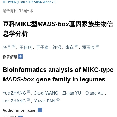
10.19802/j.issn.1007-9084.2021175
遗传育种·生物技术
豆科MIKC型
MADS-box
基因家族生物信
息学分析
张月
,
王佳琪
,
于子建
,
许强
,
张岚
,
潘玉欣
+
作者信息
Bioinformatics analysis of MIKC-type
MADS-box
gene family in legumes
Yue ZHANG
,
Jia-qi WANG
,
Zi-jian YU
,
Qiang XU
,
Lan ZHANG
,
Yu-xin PAN
+
Author information