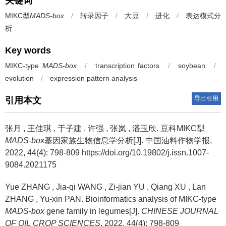
关键词
MIKC型
MADS-box
/
转录因子
/
大豆
/
进化
/
表达模式分
析
Key words
MIKC-type
MADS-box
/
transcription factors
/
soybean
/
evolution
/
expression pattern analysis
导出引用
引用本文
张月
,
王佳琪
,
于子建
,
许强
,
张岚
,
潘玉欣
.
豆科MIKC型
MADS-box
基因家族生物信息学分析[J]. 中国油料作物学报,
2022, 44(4): 798-809 https://doi.org/10.19802/j.issn.1007-
9084.2021175
Yue ZHANG
,
Jia-qi WANG
,
Zi-jian YU
,
Qiang XU
,
Lan
ZHANG
,
Yu-xin PAN
.
Bioinformatics analysis of MIKC-type
MADS-box
gene family in legumes[J].
CHINESE JOURNAL
OF OIL CROP SCIENCES
, 2022, 44(4): 798-809