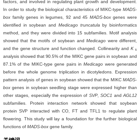
factors, and involved in regulating plant growth and development.
In order to study the biological characteristics of MIKC-type
MADS-
box
family genes in legumes, 92 and 45
MADS-box
genes were
identified in soybean and
Medicago truncatula
by bioinformatics
method, and they were divided into 15 subfamilies. Motif analysis
showed that the motifs of soybean and
Medicago
were different,
and the gene structure and function changed. Collinearity and
K
s
analysis showed that 90.5% of the MIKC gene pairs in soybean and
87.1% of the MIKC-type gene pairs in
Medicago
were generated
before the whole genome triplication in dicotyledons. Expression
pattern analysis of genes in soybean showed that the MIKC
MADS-
box
genes in soybean seedling stage were expressed higher than
other stages, especially the expression of
SVP
,
SOC1
and
AGL12
subfamilies. Protein interaction network showed that soybean
protein SVP interacted with CO, FT and TFL1 to regulate plant
flowering. This study will lay a foundation for the further biological
functions of
MADS-box
gene family.