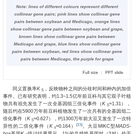
Note:
lines of different colours represent different
collinear gene pairs; pink lines show collinear gene
pairs between soybean and
Medicago
, orange lines
show collinear gene pairs between soybean and grape,
brown lines show collinear gene pairs between
Medicago
and grape, blue lines show collinear gene
pairs between soybean, red lines show collinear gene
pairs between
Medicago
, the purple for grape
Full size
|
PPT slide
同义置换率
K
，反映物种之间的分歧时间和种内的加倍
S
事件。已有研究表明，约1.3~1.5亿年前豆科与其它双子叶植
物共有祖先发生了一次全基因组三倍化事件（
K
≈1.31），
S
随后约在5900万年前豆科植物发生了一次共有的全基因组二
倍化事件（
K
≈0.627），约1300万年前大豆又发生了一次特
S
[
15
]
异性的二倍化事件（
K
≈0.164）
。大豆MIKC型
MADS-
s
box
基因
K
统计结果显示，1%的共线性基因对（3对）处于