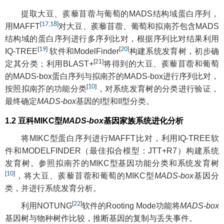
提取大豆、蒺藜苜蓿与葡萄的MADS结构域蛋白序列，
[
17
,
18
]
用MAFFT
对大豆、蒺藜苜蓿、葡萄和拟南芥包含MADS
结构域的蛋白序列进行多序列比对，根据序列比对结果利用
[
19
]
[
20
]
IQ-TREE
软件和ModelFinder
构建系统发育树，初步确
[21]
定其分类；利用BLAST+
将得到的大豆、蒺藜苜蓿和葡萄
的MADS-box蛋白序列与拟南芥的MADS-box进行序列比对，
[
10
]
按照拟南芥的功能分类
，对系统发育树的分类进行验证，
最终确定
MADS-box
基因的I型和II型分类。
1.2 豆科MIKC型
MADS-box
基因家族系统进化分析
将MIKC型蛋白序列进行MAFFT比对，利用IQ-TREE软
件和MODELFINDER（最佳拟合模型：JTT+R7）构建系统
发育树。参照拟南芥的MIKC型基因功能分类和系统发育树
[
10
]
，将大豆、蒺藜苜蓿和葡萄的MIKC型
MADS-box
基因分
类，并进行系统发育分析。
[
22
]
利用NOTUNG
软件的Rooting Mode功能将
MADS-box
基因树与物种树作比较，推断基因的复制与丢失事件。