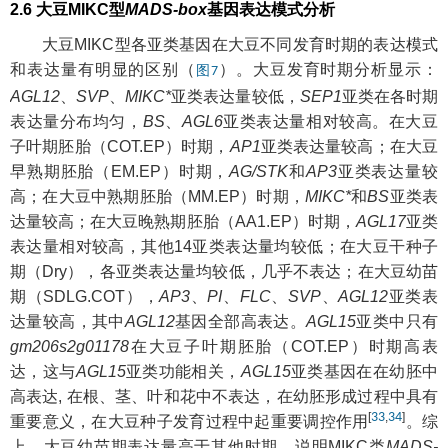
2.6 大豆MIKC型
MADS-box
基因表达模式分析
大豆MIKC型各亚类基因在大豆不同发育时期的表达模式
和表达量有明显的区别（
）。大豆发育时期分析显示：
图7
AGL12
、
SVP
、
MIKC*
亚类表达量较低，
SEP1
亚类在各时期
表达量分布均匀，
BS
、
AGL6
亚类表达量相对较高。在大豆
子叶期胚胎（COT.EP）时期，
AP1
亚类表达量较高；在大豆
早熟期胚胎（EM.EP）时期，
AG/STK
和
AP3
亚类表达量较
高；在大豆中熟期胚胎（MM.EP）时期，
MIKC*
和
BS
亚类表
达量较高；在大豆晚熟期胚胎（AA1.EP）时期，
AGL17
亚类
表达量相对较高，其他14亚类表达量均较低；在大豆干种子
期（Dry），各亚类表达量均较低，几乎不表达；在大豆幼苗
期（SDLG.COT），
AP3
、
PI
、
FLC
、
SVP
、
AGL12
亚类表
达量较高，其中
AGL12
基因全部高表达。
AGL15
亚类中只有
gm206s2g01178
在大豆子叶期胚胎（COT.EP）时期高表
达，这与
AGL15
亚类功能相关，
AGL15
亚类基因在在幼胚中
高表达, 在根、茎、叶和花中不表达，在幼胚形成过程中具有
[
33
,
34
]
重要意义，在大豆种子发育过程中起重要调控作用
。综
上，大豆幼苗期表达量高于其他时期，说明MIKC类
MADS-