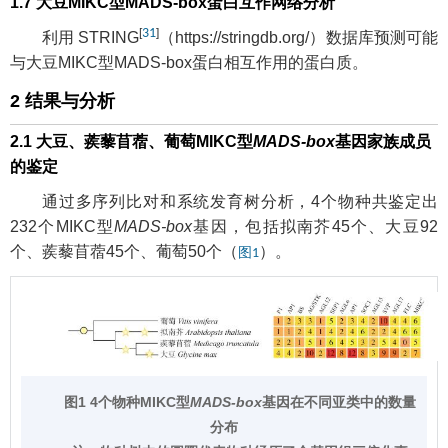
1.7 大豆MIKC型MADS-box蛋白互作网络分析
[
31
]
利用 STRING
（
https://stringdb.org/
）数据库预测可能
与大豆MIKC型MADS-box蛋白相互作用的蛋白质。
2 结果与分析
2.1 大豆、蒺藜苜蓿、葡萄MIKC型
MADS-box
基因家族成员
的鉴定
通过多序列比对和系统发育树分析，4个物种共鉴定出
232个MIKC型
MADS-box
基因，包括拟南芥45个、大豆92
个、蒺藜苜蓿45个、葡萄50个（
）。
图1
图1 4个物种MIKC型
MADS-box
基因在不同亚类中的数量
分布