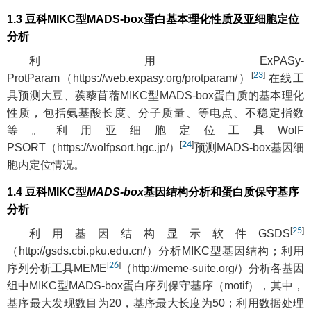
1.3 豆科MIKC型MADS-box蛋白基本理化性质及亚细胞定位
分析
利用ExPASy-
[
23
]
ProtParam（
https://web.expasy.org/protparam/
）
在线工
具预测大豆、蒺藜苜蓿MIKC型MADS-box蛋白质的基本理化
性质，包括氨基酸长度、分子质量、等电点、不稳定指数
等。利用亚细胞定位工具WolF
[
24
]
PSORT（
https://wolfpsort.hgc.jp/
）
预测MADS-box基因细
胞内定位情况。
1.4 豆科MIKC型
MADS-box
基因结构分析和蛋白质保守基序
分析
[
25
]
利用基因结构显示软件GSDS
（
http://gsds.cbi.pku.edu.cn/
）分析MIKC型基因结构；利用
[
26
]
序列分析工具MEME
（
http://meme-suite.org/
）分析各基因
组中MIKC型MADS-box蛋白序列保守基序（motif），其中，
基序最大发现数目为20，基序最大长度为50；利用数据处理