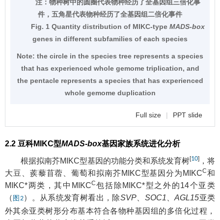
注：
物种树中的圆圈代表物种经历了全基因组三倍化事
件，五角星代表物种经历了全基因组二倍化事件
Fig. 1 Quantity distribution of MIKC-type
MADS-box
genes in different subfamilies of each species
Note:
the circle in the species tree represents a species
that has experienced whole gemome triplication, and
the pentacle represents a species that has experienced
whole gemome duplication
Full size
|
PPT slide
2.2 豆科MIKC型
MADS-box
基因家族系统进化分析
[
10
]
根据拟南芥MIKC型基因的功能分类和系统发育树
，将
C
大豆、蒺藜苜蓿、葡萄和拟南芥MIKC型基因分为MIKC
和
C
MIKC*两类，其中MIKC
包括除MIKC*型之外的14个亚类
（
）。从系统发育树看出，除
SVP
、
SOC1
、
AGL15
亚类
图2
外其余亚类树形分布基本符合各物种基因组的多倍化过程，