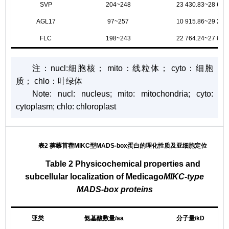
SVP
204~248
23 430.83~28 679
AGL17
97~257
10 915.86~29 299
FLC
198~243
22 764.24~27 685
注：
nucl:细胞核； mito：线粒体； cyto：细胞
质； chlo：叶绿体
Note:
nucl: nucleus; mito: mitochondria; cyto:
cytoplasm; chlo: chloroplast
表2 蒺藜苜蓿MIKC型MADS-box蛋白的理化性质及亚细胞定位
Table 2 Physicochemical properties and
subcellular localization of Medicago
MIKC-type
MADS-box proteins
亚类
氨基酸数量/aa
分子量/kD