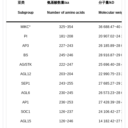
亚类
氨基酸数量/aa
分子量/kD
Subgroup
Number of amino acids
Molecular weight
MIKC*
325~354
36 688.47~40 409
PI
181~208
20 907.02~24 394
AP3
227~243
26 185.89~28 023
BS
245~246
28 916.87~29 081
AG/STK
222~247
25 696.40~28 426
AGL12
203~204
22 990.75~23 297
SEP1
243~255
27 685.27~29 210
AGL6
230~245
26 573.23~28 603
AP1
236~253
27 428.39~28 452
SOC1
126~237
24 106.42~27 197
AGL15
126~246
14 182.42~27 941