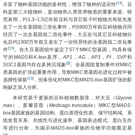
[
14
]
丰富了物种基因功能的多样性，增强了物种的适应性
。豆
科是第三大植物科，是动物和人类营养物质的重要来源。研
究表明，约1.3~1.5亿年前豆科与其它双子叶植物共有祖先发
生了一次全基因组三倍化事件，约5900万年前豆科植物共同
经历了一次全基因组二倍化事件，大豆在与其它豆科植物分
化后约1300万年前又发生了一次特异性的全基因组二倍化事
[
15
]
件
。在大豆基因组中鉴定了57个MIKC型基因，均具有保
守的MADS和K-box基序，
AP1
，
AG
，
AP3
，
PI
，
SVP
和
[
8
]
SOC1
基因均存在多拷贝现象
。全基因组复制事件对MIKC
类基因的扩张起重要作用，导致MIKC类基因在进化过程中被
[
13
]
选择性保留
，但多倍化对MIKC型
MADS-box
基因扩张的影
响缺乏深入分析。
本研究基于更新的豆科植物数据库，对大豆（
Glycine
max
）、蒺藜苜蓿（
Medicago truncatula
）MIKC型
MADS-
box
基因家族的基因结构、蛋白质理化性质、保守结构域、系
统发育关系、共线性与进化速率、基因表达模式、蛋白互作
等进行分析，为揭示
MADS-box
家族的生物学功能奠定基