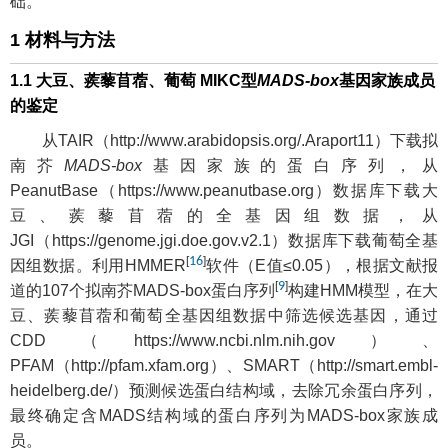
础。
1 材料与方法
1.1 大豆、蒺藜苜蓿、葡萄 MIKC型
MADS-box
基因家族成员
的鉴定
从TAIR（
http://www.arabidopsis.org/.Araport11
）下载拟
南芥
MADS-box
基因家族的蛋白序列，从
PeanutBase（
https://www.peanutbase.org
）数据库下载大
豆、蒺藜苜蓿的全基因组数据，从
JGI（
https://genome.jgi.doe.gov.v2.1
）数据库下载葡萄全基
[
16
]
因组数据。利用HMMER
软件（E值≤0.05），根据文献报
[
9
]
道的107个拟南芥MADS-box蛋白序列
构建HMM模型，在大
豆、蒺藜苜蓿和葡萄全基因组数据中筛选候选基因，通过
CDD（
https://www.ncbi.nlm.nih.gov
）、
PFAM（
http://pfam.xfam.org
）、SMART（
http://smart.embl-
heidelberg.de/
）预测候选蛋白结构域，去除冗余蛋白序列，
最终确定含MADS结构域的蛋白序列为MADS-box家族成
员。