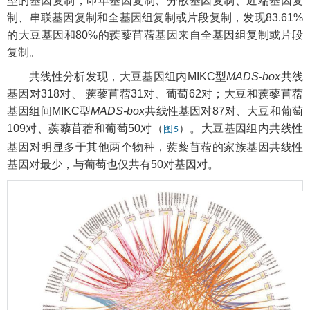
型的基因复制，即单基因复制、分散基因复制、近端基因复
制、串联基因复制和全基因组复制或片段复制，发现83.61%
的大豆基因和80%的蒺藜苜蓿基因来自全基因组复制或片段
复制。
共线性分析发现，大豆基因组内MIKC型
MADS-box
共线
基因对318对、 蒺藜苜蓿31对、葡萄62对；大豆和蒺藜苜蓿
基因组间MIKC型
MADS-box
共线性基因对87对、大豆和葡萄
109对、蒺藜苜蓿和葡萄50对（
）。大豆基因组内共线性
图5
基因对明显多于其他两个物种，蒺藜苜蓿的家族基因共线性
基因对最少，与葡萄也仅共有50对基因对。