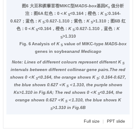
图6 大豆和蒺藜苜蓿MIKC型
MADS-box
基因
K
值分析
s
注：
图6A 红色：0＜
K
<0.164；橙色：
K
:0.164-
S
S
0.627；蓝色：
K
:0.627-1.310；紫色：
K
>1.310；图6B 红
S
S
色：0＜
K
<0.164，橙色：
K
:0.627-1.310，蓝色：
K
S
S
>1.310
S
Fig. 6 Analysis of
K
value of MIKC-type
MADS-box
S
genes in soybean
and
Medicago
Note:
Lines of different colours represent different
K
S
intervals between different collinear gene pairs.The red
shows 0＜
K
<0.164, the orange shows
K
: 0.164-0.627,
S
S
the blue shows 0.627＜
K
＜1.310, the purple shows
S
K
s>1.310 in Fig.6A; The red shows 0＜
K
<0.164, the
S
orange shows 0.627＜
K
＜1.310, the blue shows
K
S
>1.310 in Fig.6B
S
Full size
|
PPT slide