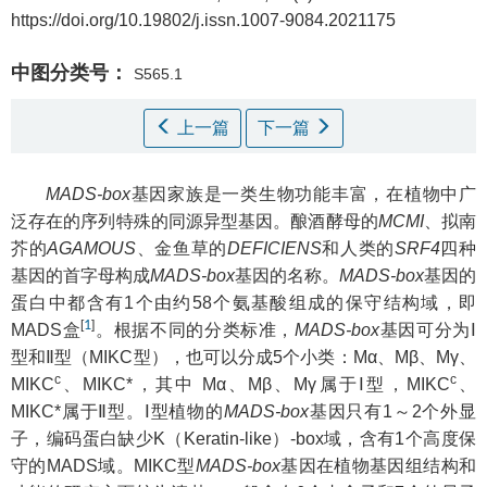
https://doi.org/10.19802/j.issn.1007-9084.2021175
中图分类号：
S565.1
上一篇
下一篇
MADS-box
基因家族是一类生物功能丰富，在植物中广
泛存在的序列特殊的同源异型基因。酿酒酵母的
MCMI
、拟南
芥的
AGAMOUS
、金鱼草的
DEFICIENS
和人类的
SRF4
四种
基因的首字母构成
MADS-box
基因的名称。
MADS-box
基因的
蛋白中都含有1个由约58个氨基酸组成的保守结构域，即
[
1
]
MADS盒
。根据不同的分类标准，
MADS-box
基因可分为Ⅰ
型和Ⅱ型（MIKC型），也可以分成5个小类：Mα、Mβ、Mγ、
c
c
MIKC
、MIKC*，其中 Mα、Mβ、Mγ属于Ⅰ型，MIKC
、
MIKC*属于Ⅱ型。Ⅰ型植物的
MADS-box
基因只有1～2个外显
子，编码蛋白缺少K（Keratin-like）-box域，含有1个高度保
守的MADS域。MIKC型
MADS-box
基因在植物基因组结构和