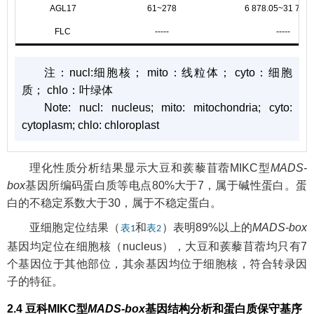
AGL17
61~278
6 878.05~31 769.
FLC
-----
-----
注：
nucl:细胞核； mito：线粒体； cyto：细胞
质； chlo：叶绿体
Note:
nucl: nucleus; mito: mitochondria; cyto:
cytoplasm; chlo: chloroplast
理化性质分析结果显示大豆和蒺藜苜蓿MIKC型
MADS-
box
基因所编码蛋白质等电点80%大于7，属于碱性蛋白。蛋
白的不稳定系数大于30，属于不稳定蛋白。
亚细胞定位结果（
和
）表明89%以上的
MADS-box
表1
表2
基因均定位在细胞核（nucleus），大豆和蒺藜苜蓿均只有7
个基因位于其他部位，其余基因均位于细胞核，符合转录因
子的特征。
2.4 豆科MIKC型
MADS-box
基因结构分析和蛋白质保守基序