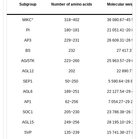
Subgroup
Number of amino acids
Molecular weight
MIKC*
318~402
36 080.67~45 575
PI
180~181
21 051.41~20 855
AP3
229~231
26 609.31~26 941
BS
232
27 417.37
AG/STK
223~260
25 963.57~29 690
AGL12
202
22 890.77
SEP1
50~250
5 590.64~28 850.
AGL6
189~251
22 127.54~29 480
AP1
62~256
7 054.27~29 223.
SOC1
205~230
23 786.38~26 302
AGL15
249~256
28 195.10~29 267
SVP
135~239
15 741.38~27 825