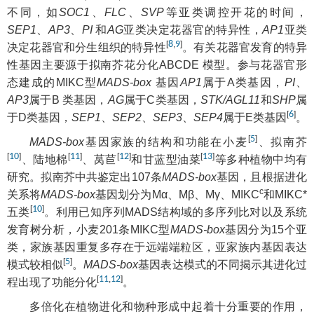
不同，如
SOC1
、
FLC
、
SVP
等亚类调控开花的时间，
SEP1
、
AP3
、
PI
和
AG
亚类决定花器官的特异性，
AP1
亚类
[
8
,
9
]
决定花器官和分生组织的特异性
。有关花器官发育的特异
性基因主要源于拟南芥花分化ABCDE 模型。参与花器官形
态建成的MIKC型
MADS-box
基因
AP1
属于A类基因，
PI
、
AP3
属于B 类基因，
AG
属于C类基因，
STK/AGL11
和
SHP
属
[
6
]
于D类基因，
SEP1
、
SEP2
、
SEP3
、
SEP4
属于E类基因
。
[
5
]
MADS-box
基因家族的结构和功能在小麦
、拟南芥
[
10
]
[
11
]
[
12
]
[
13
]
、陆地棉
、莴苣
和甘蓝型油菜
等多种植物中均有
研究。拟南芥中共鉴定出107条
MADS-box
基因，且根据进化
c
关系将
MADS-box
基因划分为Mα、Mβ、Mγ、MIKC
和MIKC*
[
10
]
五类
。利用已知序列MADS结构域的多序列比对以及系统
发育树分析，小麦201条MIKC型
MADS-box
基因分为15个亚
类，家族基因重复多存在于远端端粒区，亚家族内基因表达
[
5
]
模式较相似
。
MADS-box
基因表达模式的不同揭示其进化过
[
11
,
12
]
程出现了功能分化
。
多倍化在植物进化和物种形成中起着十分重要的作用，