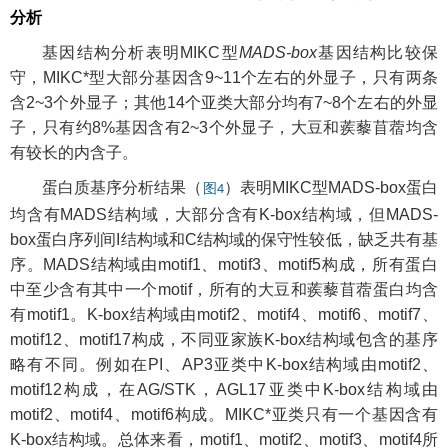
分析
基因结构分析表明MIKC型
MADS-box
基因结构比较保
守，MIKC*型大部分基因含9~11个左右的外显子，只有两条
含2~3个外显子；其他14个亚类大部分均有7~8个左右的外显
子，只有约8%基因含有2~3个外显子，大豆和蒺藜苜蓿均含
有较长的内含子。
蛋白质基序分析结果（
）表明MIKC型MADS-box蛋白
图4
均含有MADS结构域，大部分含有K-box结构域，但MADS-
box蛋白序列间I结构域和C结构域的保守性较低，缺乏共有基
序。MADS结构域由motif1、motif3、motif5构成，所有蛋白
中至少含有其中一个motif，所有的大豆和蒺藜苜蓿蛋白均含
有motif1。K-box结构域由motif2、motif4、motif6、motif7、
motif12、motif17构成，不同亚家族K-box结构域包含的基序
略有不同。例如在PI、AP3亚类中K-box结构域由motif2、
motif12构成，在AG/STK，AGL17亚类中K-box结构域由
motif2、motif4、motif6构成。MIKC*亚类只有一个基因含有
K-box结构域。总体来看，motif1、motif2、motif3、motif4所