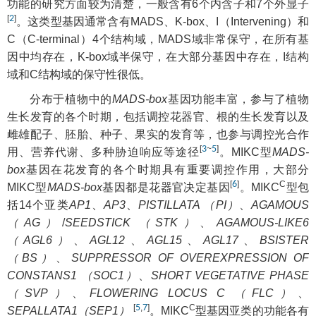
功能的研究方面较为清楚，一般含有6个内含子和7个外显子
[
2
]
。这类型基因通常含有MADS、K-box、I（Intervening）和
C（C-terminal）4个结构域，MADS域非常保守，在所有基
因中均存在，K-box域半保守，在大部分基因中存在，I结构
域和C结构域的保守性很低。
分布于植物中的
MADS-box
基因功能丰富，参与了植物
生长发育的各个时期，包括调控花器官、根的生长发育以及
雌雄配子、胚胎、种子、果实的发育等，也参与调控光合作
[
3
~
5
]
用、营养代谢、多种胁迫响应等途径
。MIKC型
MADS-
box
基因在花发育的各个时期具有重要调控作用，大部分
[
6
]
C
MIKC型
MADS-box
基因都是花器官决定基因
。MIKC
型包
括14个亚类
AP1
、
AP3
、
PISTILLATA （PI）
、
AGAMOUS
（AG）
/
SEEDSTICK （STK）
、
AGAMOUS-LIKE6
（AGL6）
、
AGL12
、
AGL15
、
AGL17
、
BSISTER
（BS）
、
SUPPRESSOR OF OVEREXPRESSION OF
CONSTANS1 （SOC1）
、
SHORT VEGETATIVE PHASE
（SVP）
、
FLOWERING LOCUS C （FLC）
、
[
5
,
7
]
C
SEPALLATA1（SEP1）
。MIKC
型基因亚类的功能各有