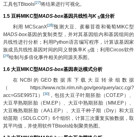
[
27
]
工具包TBtools
将结果进行可视化。
1.5 豆科MIKC型
MADS-box
基因共线性与
K
值分析
S
[
28
]
利用 MCScanX
预测大豆、蒺藜苜蓿和葡萄MIKC型
MADS-box
基因的复制类型，并对其基因组内和基因组间的
共线性进行分析；利用Python语言编写程序，计算该基因家
族成员共线性基因对间的同义替换率
K
值；利用Circos软件
S
[
29
]
绘制与多倍化事件相关的同源关系图。
1.6 大豆MIKC型
MADS-box
基因表达模式分析
在NCBI的GEO数据库下载大豆转录组数据
（
https://www.ncbi.nlm.nih.gov/geo/query/acc.cgi?
[
30
]
acc=GSE99571
）
，包括大豆子叶期胚胎（COT.EP）、
大豆早熟期胚胎（EM.EP）、大豆中熟期胚胎（MM.EP）、
大豆晚熟期胚胎（AA1.EP）、大豆干种子期（Dry）和大豆
幼苗期（SDLG.COT）6个组织，计算三次重复实验数据，取
其平均值，并使用软件TBtools绘制聚类热图。