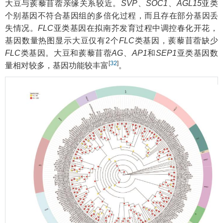
大豆与蒺藜苜蓿亲缘关系较近。
SVP
、
SOC1
、
AGL15
亚类
个别基因不符合基因组的多倍化过程，而且存在部分基因丢
失情况。
FLC
亚类基因在拟南芥发育过程中调控春化开花，
基因数量热图显示大豆仅有2个
FLC
类基因，蒺藜苜蓿缺少
FLC
类基因。大豆和蒺藜苜蓿
AG
、
AP1
和
SEP1
亚类基因数
[
32
]
量相对较多，基因功能较丰富
。