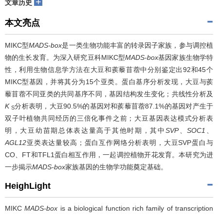
+
文章历史
本文亮点
MIKC型
MADS-box
是一类生物功能丰富的转录因子家族，参与调控植
物的生长发育。为深入研究豆科MIKC型
MADS-box
基因家族生物学特
性，利用生物信息学方法在大豆和蒺藜苜蓿中分别鉴定出92和45个
MIKC型基因，并将其分为15个亚类。蛋白基序分析发现，大豆与蒺
藜苜蓿不同亚类的共同基序不同，基因结构发生变化；共线性分析及
K
分析表明，大豆90.5%的基因对和蒺藜苜蓿87.1%的基因对产生于
S
双子叶植物共同经历的三倍化事件之前；大豆基因表达模式分析表
明，大豆幼苗期总体表达量高于其他时期，其中
SVP
、
SOC1
、
AGL12
亚类表达量较高；蛋白互作网络分析表明，大豆SVP蛋白与
CO、FT和TFL1蛋白相互作用，一起调控植物开花发育。本研究为进
一步揭示
MADS-box
家族基因的生物学功能奠定基础。
HeighLight
MIKC
MADS-box
is a biological function rich family of transcription