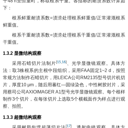
干48 h至恒重时，称取根系干重。各指标的耐渍系数计算如
下：
根系鲜重耐渍系数=渍涝处理根系鲜重值/正常灌溉根系
鲜重值。
根系干重耐渍系数=渍涝处理根系干重值/正常灌溉根系
干重值。
1.3.2 显微结构观察
[
15
,
16
]
采用石蜡切片法制片
、光学显微镜观察。具体方
法：取3株根系的主根中段组织，采用FAA固定1~2 d，按照
常规方法制作石蜡切片，用LEICA公司RM2135型号切片机切
片，厚度10 μm，随后用蕃红—固绿染色，中性树胶封片，采
用蔡司公司AXIOIMAGER A1型号光学显微镜观察。每个根样
制作3个切片，在每张切片上选取5个横截面作为样点进行观
察、拍照。
1.3.3 超微结构观察
[
17
]
采用树脂包埋超薄切片法
、透射电镜观察。具体方