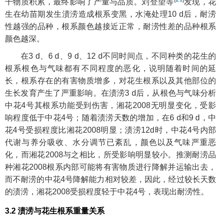
干物质积累，最终影响了产量与品质。刘登望等
发现，花
生在幼苗期发生渍涝造成根系变黑，水淹处理10 d后，耐涝
性越强的品种，根系颜色越接近正常，耐涝性差的品种根系
颜色越深。
在3 d、6 d、9 d、12 d不同时间点，不同种类的花生的
根系根色与气味都有不同程度的恶化，说明随着时间的延
长，根系存在的有害物质增多，对花生根系以及其他部位的
生长发育产生了严重影响。在渍涝3 d后，从根色与气味分析
中花4号其根系功能受到伤害，湘花2008无明显变化，受影
响程度低于中花4号；随着渍涝天数的增加，在6 d和9 d，中
花4号受损程度比湘花2008明显；渍涝12d时，中花4号内部
代谢与养分吸收、水分调节已紊乱，颜色以及气味严重恶
化，而湘花2008与之相比，所受影响明显较小。推测耐涝品
种湘花2008根系内部可能将有害物质进行降解并运输出去，
而不耐涝的中花4号降解能力相对较差，因此，经过较长天数
的渍涝，湘花2008受损程度轻于中花4号，表现出耐涝性。
3.2 渍涝与花生根系重量关系