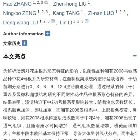
1
,
2
,
3
1
Hao ZHANG
,
Zhen-hong LIU
,
1
,
2
,
3
1
1
,
2
,
3
Ning-bo ZENG
,
Kang TANG
,
Zi-nan LUO
,
1
,
2
,
3
1
,
2
,
3
Deng-wang LIU
,
Lin LI
+
Author information
+
文章历史
本文亮点
为解析渍涝对花生根系形态特征的影响，以耐性品种湘花2008与敏感
品种中花4号根系为研究材料，在自制根架系统内进行盆栽培养，于幼
苗期分别进行0、3、6、9、12 d渍涝胁迫处理，通过根系的鲜（干）
重以及显微和超微结构研究不同耐性花生品种根系形态特征的差异。
结果表明，渍涝胁迫下中花4号根系受影响较大，随着淹水天数延长，
根系颜色加深，臭味加重，而湘花2008仅根系中、上部根色变黄，臭
味较轻，湘花2008根系鲜重耐渍系数高于中花4号。湘花2008出现了
通气组织，且随着淹水时间增加，通气组织数量增加、横截面积加
大；主根中段木质部基本保持正常，导管大体呈射线状分布。而中花4