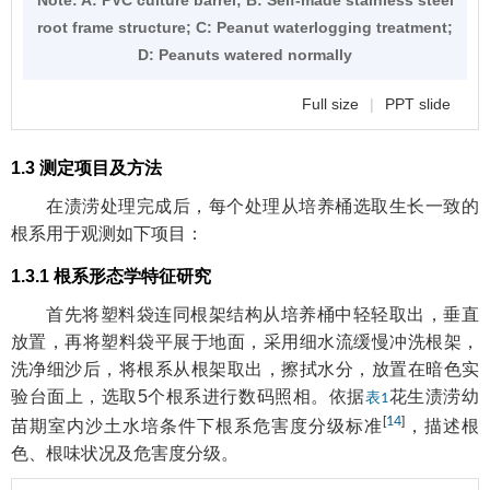
Note:
A: PVC culture barrel; B: Self-made stainless steel
root frame structure; C: Peanut waterlogging treatment;
D: Peanuts watered normally
Full size
|
PPT slide
1.3 测定项目及方法
在渍涝处理完成后，每个处理从培养桶选取生长一致的
根系用于观测如下项目：
1.3.1 根系形态学特征研究
首先将塑料袋连同根架结构从培养桶中轻轻取出，垂直
放置，再将塑料袋平展于地面，采用细水流缓慢冲洗根架，
洗净细沙后，将根系从根架取出，擦拭水分，放置在暗色实
验台面上，选取5个根系进行数码照相。依据
花生渍涝幼
表1
[
14
]
苗期室内沙土水培条件下根系危害度分级标准
，描述根
色、根味状况及危害度分级。