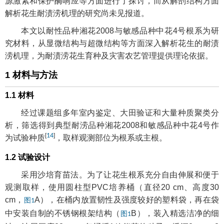
源激素和保护酶响应等方面进行了探讨，而从解剖结构方面
解析花生耐渍涝机理的研究尚未见报道。
本文以耐性品种湘花2008与敏感品种中花4号根系为研
究材料，从显微结构与超微结构等方面深入解析花生的耐渍
涝机理，为耐渍涝花生育种及灾害农艺管理提供理论依据。
1 材料与方法
1.1 材料
经过课题组多年室内鉴定、大田验证和大量种质聚类分
析，筛选得到典型耐涝品种湘花2008和敏感品种中花4号作
[
14
]
为试验种质
，取样观测部位为根系或主根。
1.2 试验设计
采用沙培育苗法。为了让花生根系充分自由伸展和便于
观测取样，使用圆柱型PVC培养桶（直径20 cm、高度30
cm，
A），在桶内放置韧性及强度较好的塑料袋，再在袋
图1
中安装自制的不锈钢根架结构（
B），装入精选洁净的细
图1