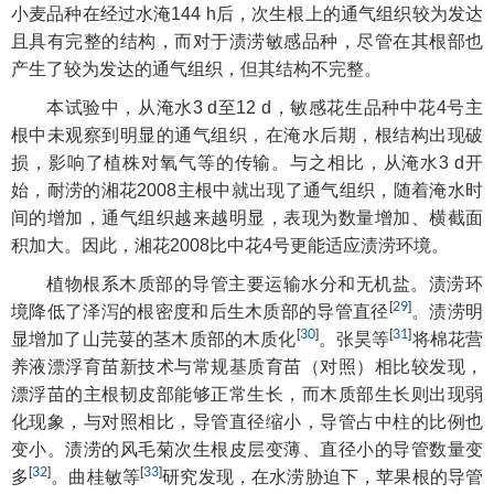
小麦品种在经过水淹144 h后，次生根上的通气组织较为发达
且具有完整的结构，而对于渍涝敏感品种，尽管在其根部也
产生了较为发达的通气组织，但其结构不完整。
本试验中，从淹水3 d至12 d，敏感花生品种中花4号主
根中未观察到明显的通气组织，在淹水后期，根结构出现破
损，影响了植株对氧气等的传输。与之相比，从淹水3 d开
始，耐涝的湘花2008主根中就出现了通气组织，随着淹水时
间的增加，通气组织越来越明显，表现为数量增加、横截面
积加大。因此，湘花2008比中花4号更能适应渍涝环境。
植物根系木质部的导管主要运输水分和无机盐。渍涝环
[
29
]
境降低了泽泻的根密度和后生木质部的导管直径
。渍涝明
[
30
]
[
31
]
显增加了山芫荽的茎木质部的木质化
。张昊等
将棉花营
养液漂浮育苗新技术与常规基质育苗（对照）相比较发现，
漂浮苗的主根韧皮部能够正常生长，而木质部生长则出现弱
化现象，与对照相比，导管直径缩小，导管占中柱的比例也
变小。渍涝的风毛菊次生根皮层变薄、直径小的导管数量变
[
32
]
[
33
]
多
。曲桂敏等
研究发现，在水涝胁迫下，苹果根的导管