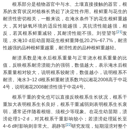
根系部分是植物器官中与水、土壤直接接触的器官，根
系的发育状况对植株长势起了决定性作用。根鲜重与花生的
耐涝性密切相关，一般来说，在淹水条件下的花生根鲜重越
大，其对缺氧环境的适应性能越强，其抗涝性能越强，相
[
21
]
反，若其根系鲜重减轻，其耐涝性能不强。刘登望等
发
现，水淹10 d后幼苗期花生根鲜重降低20.2%~67.7%，耐涝
性越强的品种根鲜重越重，耐涝性差的品种根鲜重越轻。
耐渍系数是淹水后根系重量与正常浇水根系重量的比
值，反映根系耐涝渍能力的强弱，数值越大，表示淹水后根
系重量相对较大，说明根系较耐涝，数值越小，说明根系不
耐涝。淹水3~12 d根系鲜重耐渍系数均以湘花2008高于中花
4号，说明湘花2008耐涝性强于中花4号。
根系干重的变化也可以直接反映根系生长状况，根系干
重加大表明根系生长良好，根系干重减弱则表明根系生长衰
弱，通常还伴随着根细、须根少等现象。在花生幼苗期，渍
涝处理1~2 d，对其根系干重影响较小；若渍涝处理延长至
[
22
]
4~6 d时影响则非常大。易静等
研究发现，短期湿涝对整个