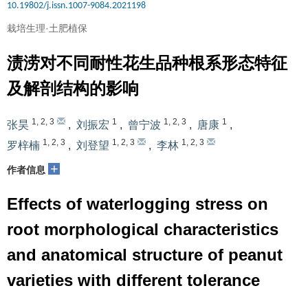
10.19802/j.issn.1007-9084.2021198
栽培生理·土肥植保
渍涝对不同耐性花生品种根系形态特征
及解剖结构的影响
1
,
2
,
3
1
1
,
2
,
3
1
张昊
,
刘振宏
,
曾宁波
,
唐康
,
1
,
2
,
3
1
,
2
,
3
1
,
2
,
3
罗梓楠
,
刘登望
,
李林
+
作者信息
Effects of waterlogging stress on
root morphological characteristics
and anatomical structure of peanut
varieties with different tolerance