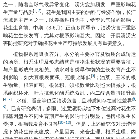
之一，随着全球气候异常变化，涝灾愈加频发，严重影响花
[
1
,
2
]
生产量与品质
。花生是我国主要的油料与经济作物，长江
流域是主产区之一，以春播种植为主，受季风气候的影响，
花生生育前、中期（3-6月）正值多雨季节，渍涝灾害严重影
响花生生长发育，尤其对根系影响甚大。因此，开展渍涝灾
害防控研究对于确保花生生产可持续发展具有重要意义。
植物根系是吸收养分、水分的主要器官及物质合成转运
的场所。根系生理及形态结构是植物生长状况的重要表征，
与产量形成息息相关。渍水对各类旱作物的生长发育产生不
[
3
]
利影响，如大豆根表面积、冠根比降低
；油菜、玉米的根
生物量、根表面积、根体积、须根数量比对照大幅减少，根
系组织坏死，叶片抗氧化酶系统紊乱，丙二醛含量持续升高
[
4
~
7
]
[
8
,
。水稻、番茄等也受渍涝危害，且种质间存在耐性差异
9
]
。已有研究表明，多雨、过度灌溉或地下水位过高对花生不
同基因型在不同生育期产生的影响十分明显，包括根系生长
[
10
~
13
]
受抑，根瘤数发育不良等
。但是，上述研究仅对渍涝情
况下的花生形态建成、产量因素、光合生理、根系生理、内