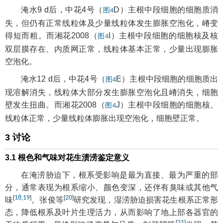
淹水9 d后，中花4号（
D）主根中段细胞的细胞质消
图4
失，但仍有正常线粒体及少量线粒体发生膨胀空泡化，嵴变
得短而粗。而湘花2008（
I）主根中段细胞的细胞核及核
图4
双层膜存在、内质网正常，线粒体基本正常，少量出现膨胀
空泡化。
淹水12 d后，中花4号（
E）主根中段细胞的细胞质出
图4
现溶解消失，线粒体大部分发生膨胀空泡化且嵴消失，细胞
壁发生扭曲。而湘花2008（
J）主根中段细胞的细胞核、
图4
线粒体正常，少量线粒体膨胀出现空泡化，细胞壁正常。
3 讨论
3.1 根色和气味对花生渍涝鉴定意义
在淹涝胁迫下，根系受影响是最为直接、最为严重的部
分，通常表现为根系缩小、颜色变深，还伴有臭味或其他气
[
18
,
19
]
[
20
]
味
。张俊等
研究发现，湿涝胁迫损害花生根系正常形
态，降低根系及叶片生理活力，从而影响了地上部各器官的
[
21
]