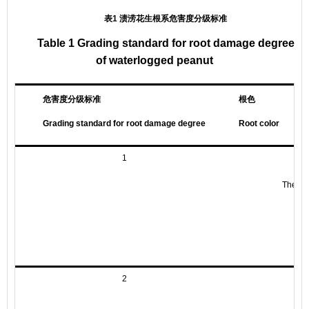
表1 渍涝花生根系危害度分级标准
Table 1 Grading standard for root damage degree
of waterlogged peanut
危害度分级标准
根色
Grading standard for root damage degree
Root color
1
The roo
Th
2