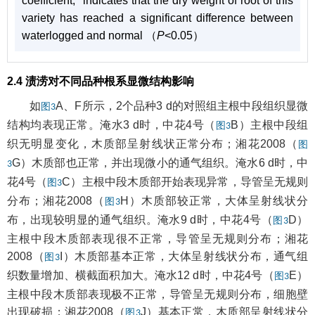
coefficient;* indicates that the dry weight of root of this
variety has reached a significant difference between
waterlogged and normal （
P
<0.05）
2.4 渍涝对不同品种根系显微结构影响
如
A、F所示，2个品种3 d的对照组主根中段组织显微
图3
结构均表现正常。淹水3 d时，中花4号（
B）主根中段组
图3
织无明显变化，木质部呈射线状正常分布；湘花2008（
图
G）木质部也正常，并出现微小的通气组织。淹水6 d时，中
3
花4号（
C）主根中段木质部开始表现异常，导管呈无规则
图3
分布；湘花2008（
H）木质部较正常，大体呈射线状分
图3
布，出现较明显的通气组织。淹水9 d时，中花4号（
D）
图3
主根中段木质部表现很不正常，导管呈无规则分布；湘花
2008（
I）木质部基本正常，大体呈射线状分布，通气组
图3
织数量增加、横截面积加大。淹水12 d时，中花4号（
E）
图3
主根中段木质部表现极不正常，导管呈无规则分布，细胞壁
出现破损；湘花2008（
J）基本正常，木质部呈射线状分
图3