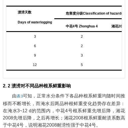
渍涝天数
危害度分级Classification of hazards
Days of waterlogging
中花4号 Zhonghua 4
湘花2008 X
3
2
6
2
9
3
12
5
2. 2 渍涝对不同品种根系鲜重影响
由
可知，正常水分条件下各品种根系鲜重均随时间推
表3
移而不断增长，而淹水后两品种根鲜重变化趋势存在差异：
在淹水3~12 d的范围内，中花4号根系鲜重先增后降，湘花
2008先增后降，之后再增长；湘花2008根系鲜重耐渍系数高
于中花4号，说明湘花2008耐涝性强于中花4号。