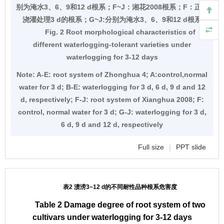
别为淹水3、6、9和12 d根系；F~J：湘花2008根系；F：正常
浇灌处理3 d的根系；G~J:分别为淹水3、6、9和12 d根系
Fig. 2 Root morphological characteristics of
different waterlogging-tolerant varieties under
waterlogging for 3-12 days
Note:
A-E: root system of Zhonghua 4; A:control,normal
water for 3 d; B-E: waterlogging for 3 d, 6 d, 9 d and 12
d, respectively; F-J: root system of Xianghua 2008; F:
control, normal water for 3 d; G-J: waterlogging for 3 d,
6 d, 9 d and 12 d, respectively
Full size
|
PPT slide
表2 渍涝3~12 d的不同耐性品种根系危害度
Table 2 Damage degree of root system of two
cultivars under waterlogging for 3-12 days