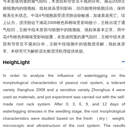
号未形成明显的通气组织，木质部和导管呈不规则分布。湘花2008主
根细胞内的细胞核、线粒体虽受到影响，但仍能维持细胞活动，保持
根系生长状态。中花4号细胞器受渍涝胁迫较敏感，加速衰老死亡。综
上认为，渍涝胁迫下湘花2008根色和根味受影响较小，主根出现了通
气组织，主根中段木质部与细胞中的细胞核、线粒体基本正常。而中
花4号根色和根味受影响较重，未形成明显的通气组织，主根中段木质
部和导管呈不规则分布，主根中段细胞中的细胞质溶解，线粒体异
常。本研究可为解析花生耐渍涝机理提供依据。
HeighLight
In order to analyze the influence of waterlogging on the
morphological characteristics of peanut root system, a tolerant
variety Xianghua 2008 and a sensitive variety Zhonghua 4 were
used as materials, and pot experiment was carried out with the self-
made root rack system. After 0, 3, 6, 9, and 12 days of
waterlogging stresses in the seedling stage, the root morphological
characteristics were studied based on the fresh （dry） weight,
microscopic and ultrastructure of the root system. The results