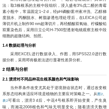
法：取3株根系的主根中段组织，浸入盛有3%戊二醛的青霉
素小瓶中，常温固定1~2 d，经pH磷酸缓冲液冲洗、乙醇梯
度脱水、丙酮脱水、树脂渗透包埋处理后，在LEICA公司超
薄切片机上制作90 nm超薄切片，再经醋酸双氧铀、柠檬酸铅
双重染色后，采用日立公司H-7500型透射电镜观察主根中段
细胞的超微结构、拍照。
1.4 数据处理与分析
采用EXCEL进行数据录入、作图，用SPSS22.0进行数
据分析，采用邓肯极差法进行显著性差异分析。
2 结果与分析
2.1 渍涝对不同品种花生根系颜色和气味影响
当外界条件改变尤其处于逆境胁迫状态时，通过改变根
系形态结构来适应环境是植物的主要应对策略之一。从
、
图2
可看出，渍涝3 d后，中花4号根系即开始变黄，产生臭
表2
味，而湘花2008根色和气味无明显变化；随着渍涝天数增