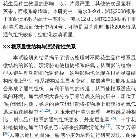
花生品种生物量的影响，以叶片最严重，其他依次是茎秆、
荚果，而根系略增重。本研究中，淹水3~9 d，湘花2008根系
干重耐渍系数均高于中花4号；淹水12 d，湘花2008根系干重
耐渍系数反而低于中花4号，可能是因为此时湘花2008根系
通气组织较多，空腔化趋势明显。
3.3 根系显微结构与渍涝耐性关系
本试验研究结果揭示了渍涝处理对不同花生品种根系显
微结构的影响。渍涝胁迫使植物根系缺氧，从而影响植物一
些关键生理功能和代谢途径，这种影响也体现在根的显微结
[
23
]
构改变上
。根系结构发生显著变化，皮层薄壁细胞相互融
合形成了通气组织，有利于氧气的传送，从而使根系适应低
氧的环境。通气组织大多分布于靠近表皮的皮层中，即位于
保护组织内侧，畅通的通气组织能将植物地上部获得的氧气
[
24
,
25
]
迅速输送到根中
。对玉米进行渍涝处理，与敏感品种相
[
26
]
比，耐涝品种根系的通气组织更多、外皮层变厚
。十字花
[
27
]
科植物通过通气组织的形成等来提高耐涝能力
。宋学芳等
[
28
]
以淹水处理的耐湿、敏感小麦为材料进行研究发现，耐湿