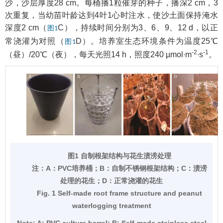
沙，沙层厚度28 cm。每桶播1粒催芽的种子，播深2 cm，3
次重复，当幼苗叶龄达到4叶1心时注水，使沙土面保持淹水
深度2 cm（
C），持续时间分别为3、6、9、12 d，以正
图1
常浇灌为对照（
D）。培养室生态环境条件为温度25℃
图1
-2
-1
（昼）/20℃（夜），每天光照14 h，照度240 µmol∙m
∙s
。
图1 自制根架结构与花生渍涝处理
注：
A：PVC培养桶；B：自制不锈钢根架结构；C：渍涝
处理的花生；D：正常浇灌的花生
Fig. 1 Self-made root frame structure and peanut
waterlogging treatment