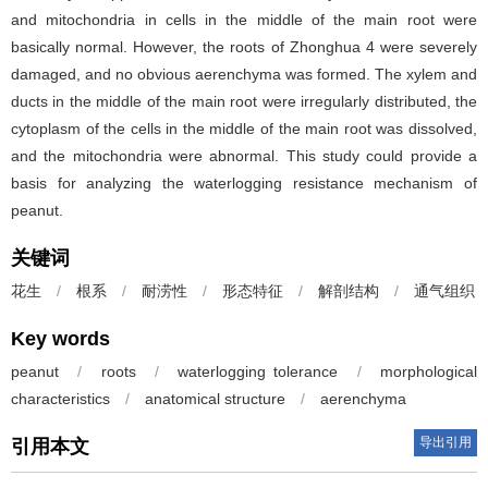
and mitochondria in cells in the middle of the main root were
basically normal. However, the roots of Zhonghua 4 were severely
damaged, and no obvious aerenchyma was formed. The xylem and
ducts in the middle of the main root were irregularly distributed, the
cytoplasm of the cells in the middle of the main root was dissolved,
and the mitochondria were abnormal. This study could provide a
basis for analyzing the waterlogging resistance mechanism of
peanut.
关键词
花生
/
根系
/
耐涝性
/
形态特征
/
解剖结构
/
通气组织
Key words
peanut
/
roots
/
waterlogging tolerance
/
morphological
characteristics
/
anatomical structure
/
aerenchyma
导出引用
引用本文