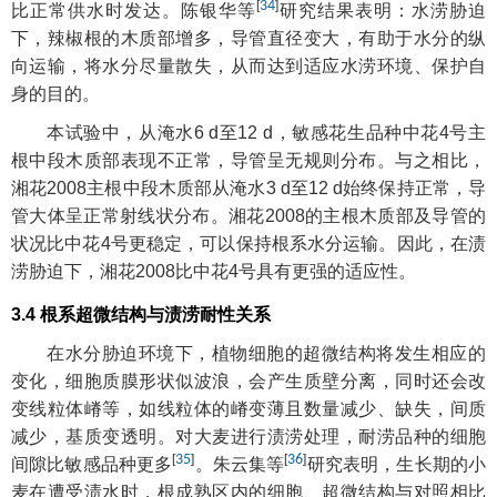
[
34
]
比正常供水时发达。陈银华等
研究结果表明：水涝胁迫
下，辣椒根的木质部增多，导管直径变大，有助于水分的纵
向运输，将水分尽量散失，从而达到适应水涝环境、保护自
身的目的。
本试验中，从淹水6 d至12 d，敏感花生品种中花4号主
根中段木质部表现不正常，导管呈无规则分布。与之相比，
湘花2008主根中段木质部从淹水3 d至12 d始终保持正常，导
管大体呈正常射线状分布。湘花2008的主根木质部及导管的
状况比中花4号更稳定，可以保持根系水分运输。因此，在渍
涝胁迫下，湘花2008比中花4号具有更强的适应性。
3.4 根系超微结构与渍涝耐性关系
在水分胁迫环境下，植物细胞的超微结构将发生相应的
变化，细胞质膜形状似波浪，会产生质壁分离，同时还会改
变线粒体嵴等，如线粒体的嵴变薄且数量减少、缺失，间质
减少，基质变透明。对大麦进行渍涝处理，耐涝品种的细胞
[
35
]
[
36
]
间隙比敏感品种更多
。朱云集等
研究表明，生长期的小
麦在遭受渍水时，根成熟区内的细胞、超微结构与对照相比