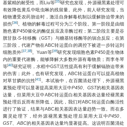
[
35
]
基紫精的耐受性，而Liu等
研究也发现，外源褪黑素处理可
有效降低黄瓜中吡虫啉的残留量。此外，前人研究发现，当
植物遭受农药胁迫时，激活自身解毒机制以缓解胁迫带来的
[
36
]
损伤
。植物的解毒过程可分为三个阶段。第一阶段是由细
胞色素P450催化的酶促反应及非酶过程；第二阶段主要是谷
胱甘肽-S-转移酶（GST）与糖基转移酶等的轭合反应；在第
三阶段，代谢产物在ABC转运蛋白的调控下被进一步转运到
[
37
,
38
]
[
39
]
细胞质外
。Yuan等
研究发现细胞色素P450是生物体
内的重要代谢酶，能够降解大多数外源有毒物质；而李冬琴
[
40
]
等
研究证明，水稻中GST活性提高有利于缓解镉胁迫带来
的伤害；此外，也有研究发现，ABC转运蛋白可以提高植物
[
41
]
对草甘膦的抗性
。本试验中，在百菌清处理下，外源褪黑
素预处理可以显著提高菜用大豆中
P450
、
GST
的相关基因表
达量，但菜用大豆中ABC转运蛋白相关基因表达量经褪黑素
预处理后反而有所降低，因此，我们对ABC转运蛋白酶活性
进行了验证，结果与ABC相关基因表达量趋势一致。而在多
菌灵处理下，经外源褪黑素预处理后菜用大豆中
P450
、
GST
、
ABC
的相关基因表达量均显著提高。这说明百菌清处