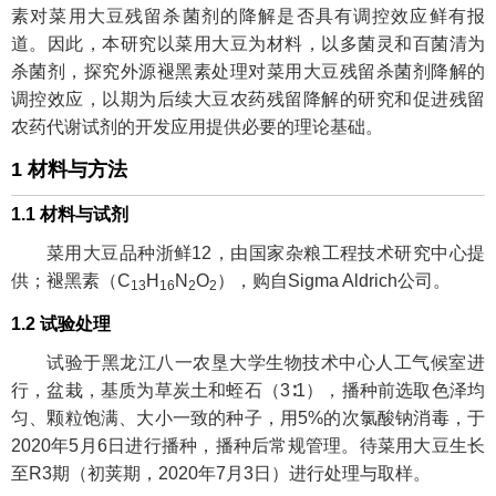
素对菜用大豆残留杀菌剂的降解是否具有调控效应鲜有报
道。因此，本研究以菜用大豆为材料，以多菌灵和百菌清为
杀菌剂，探究外源褪黑素处理对菜用大豆残留杀菌剂降解的
调控效应，以期为后续大豆农药残留降解的研究和促进残留
农药代谢试剂的开发应用提供必要的理论基础。
1 材料与方法
1.1 材料与试剂
菜用大豆品种浙鲜12，由国家杂粮工程技术研究中心提
供；褪黑素（C
H
N
O
），购自Sigma Aldrich公司。
13
16
2
2
1.2 试验处理
试验于黑龙江八一农垦大学生物技术中心人工气候室进
行，盆栽，基质为草炭土和蛭石（3∶1），播种前选取色泽均
匀、颗粒饱满、大小一致的种子，用5%的次氯酸钠消毒，于
2020年5月6日进行播种，播种后常规管理。待菜用大豆生长
至R3期（初荚期，2020年7月3日）进行处理与取样。