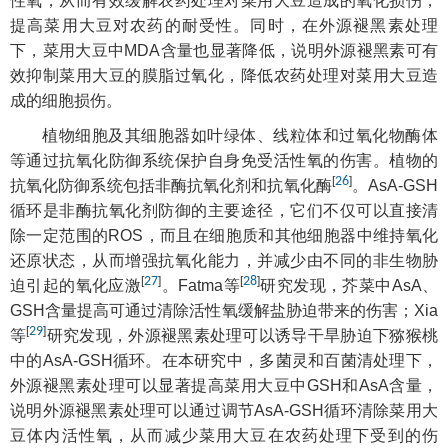
性氧，从而有效缓解农药处理对菜用大豆造成的氧化损伤，
提高菜用大豆对农药的耐受性。同时，在外源褪黑素处理
下，菜用大豆中MDA含量也显著降低，说明外源褪黑素可有
效抑制菜用大豆的膜脂过氧化，降低农药处理对菜用大豆造
成的细胞损伤。
植物细胞及其细胞器如叶绿体、线粒体和过氧化物酶体
等通过抗氧化防御系统保护自身免受活性氧的伤害。植物的
[
26
]
抗氧化防御系统包括非酶抗氧化剂和抗氧化酶
。AsA-GSH
循环是非酶抗氧化剂防御的主要途径，它们不仅可以直接清
除一定范围的ROS，而且在细胞质和其他细胞器中维持氧化
还原状态，从而增强抗氧化能力，并减少由不同的非生物胁
[
27
]
[
28
]
迫引起的氧化应激
。Fatma等
研究发现，芥菜中AsA、
GSH含量提高可通过清除活性氧缓解盐胁迫带来的伤害；Xia
[
29
]
等
研究发现，外源褪黑素处理可以诱导干旱胁迫下猕猴桃
中的AsA-GSH循环。在本研究中，多菌灵和百菌清处理下，
外源褪黑素处理可以显著提高菜用大豆中GSH和AsA含量，
说明外源褪黑素处理可以通过调节AsA-GSH循环清除菜用大
豆体内活性氧，从而减少菜用大豆在农药处理下受到的伤