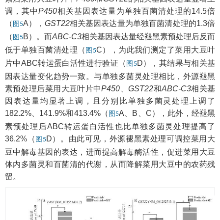
调，其中
P450
相关基因表达量为单独百菌清处理的14.5倍
（
A），
GST22
相关基因表达量为单独百菌清处理的1.3倍
图5
（
B）。而
ABC-C3
相关基因表达量经褪黑素预处理后反而
图5
低于单独百菌清处理（
C），为此我们测定了菜用大豆叶
图5
片中ABC转运蛋白活性进行验证（
D），其结果与相关基
图5
因表达量变化趋势一致。与单独多菌灵处理相比，外源褪黑
素预处理后菜用大豆叶片中
P450
、
GST22
和
ABC-C3
相关基
因表达量均显著上调，且分别比单独多菌灵处理上调了
182.2%、141.9%和413.4%（
A、B、C），此外，经褪黑
图5
素预处理后ABC转运蛋白活性也比单独多菌灵处理提高了
36.2%（
D）。由此可见，外源褪黑素处理可调控菜用大
图5
豆中解毒基因的表达，进而提高解毒酶活性，促进菜用大豆
体内多菌灵和百菌清的代谢，从而降解菜用大豆中的农药残
留。