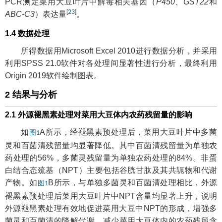
PCR测定菜用大豆叶片中解毒相关基因（
P450
、
GST22
和
[
23
]
ABC-C3
）表达量
。
1.4 数据处理
所得数据用Microsoft Excel 2010进行数据分析，并采用
利用SPSS 21.0软件对各处理间显著性进行分析，最终利用
Origin 2019软件绘制图表。
2 结果与分析
2.1 外源褪黑素处理对菜用大豆体内农药残留量的影响
如
A所示，经褪黑素预处理后，菜用大豆叶片中多菌
图1
灵和百菌清残留量均显著降低。其中百菌清残留量为单独农
药处理的56%，多菌灵残留量为单独农药处理的84%。非蛋
白结合态巯基（NPT）主要包括谷胱甘肽及其共轭物和代谢
产物。如
B所示，与单独多菌灵和百菌清处理相比，外源
图1
褪黑素预处理后菜用大豆叶片中NPT含量均显著上升，说明
外源褪黑素处理有效地促进菜用大豆中NPT的形成，增强多
菌灵和百菌清的降解代谢，减少菜用大豆体内的农药残留含