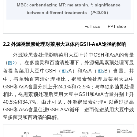
MBC: carbendazim; MT: melatonin. *: significance
between different treatments （
P
<0.05）
Full size
|
PPT slide
2.2 外源褪黑素处理对菜用大豆体内GSH-AsA途径的影响
外源褪黑素处理影响菜用大豆叶片中GSH和AsA的含量
（
）。在多菌灵和百菌清处理下，外源褪黑素预处理可显
图2
著提高菜用大豆中GSH（
A）和AsA（
B）含量。其
图2
图2
中，与单独百菌清处理相比，褪黑素预处理后菜用大豆中
GSH和AsA含量分别上升24.1%和72.5%；与单独多菌灵处理
相比，褪黑素预处理后菜用大豆中GSH和AsA含量分别上升
40.5%和34.7%。由此可见，外源褪黑素处理可以通过提高
GSH和AsA含量促进GSH-AsA循环，进而促进菜用大豆中残
留多菌灵和百菌清的降解。