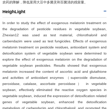
农药的降解，降低菜用大豆中多菌灵和百菌清的残留量。
HeighLight
In order to study the effect of exogenous melatonin treatment on
the degradation of pesticide residues in vegetable soybean,
Zhexian12 was used as test material, chlorothalonil and
carbendazim were used as test fungicides. Effects of exogenous
melatonin treatment on pesticide residues, antioxidant system and
detoxification system of vegetable soybean were determined to
explore the effect of exogenous melatonin on the degradation of
vegetable soybean pesticides. Results showed that exogenous
melatonin increased the content of ascorbic acid and glutathione
and activities of antioxidant enzymes （superoxide dismutase,
peroxidase, catalase, ascorbate peroxidase） in vegetable
soybean, effectively eliminated the reactive oxygen species in
vegetable soybean, induced the expression of detoxification related
genes of vegetable soybean, enhanced the detoxification
metabolism of carbendazim and chlorothalonil, and promoted the