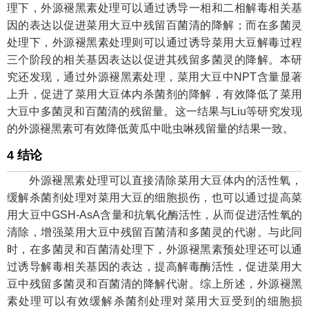
理下，外源褪黑素处理可以通过诱导一相和二相解毒相关基
因的表达以促进菜用大豆中残留百菌清的降解；而在多菌灵
处理下，外源褪黑素处理则可以通过诱导菜用大豆解毒过程
三个阶段的相关基因表达以促进其残留多菌灵的降解。本研
究还发现，通过外源褪黑素处理，菜用大豆中NPT含量显著
上升，促进了菜用大豆体内杀菌剂的降解，有效降低了菜用
大豆中多菌灵和百菌清的残留量。这一结果与Liu等研究发现
的外源褪黑素可有效降低黄瓜中吡虫啉残留量的结果一致。
4 结论
外源褪黑素处理可以直接清除菜用大豆体内的活性氧，
缓解杀菌剂处理对菜用大豆的细胞损伤，也可以通过提高菜
用大豆中GSH-AsA含量和抗氧化酶活性，从而促进活性氧的
清除，增强菜用大豆中残留百菌清和多菌灵的代谢。与此同
时，在多菌灵和百菌清处理下，外源褪黑素预处理还可以通
过诱导解毒相关基因的表达，提高解毒酶活性，促进菜用大
豆中残留多菌灵和百菌清的降解代谢。综上所述，外源褪黑
素处理可以有效缓解杀菌剂处理对菜用大豆受到的细胞损