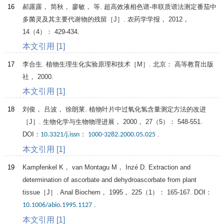
16
郝露露， 简秋， 廖敏， 等. 超高效液相色谱-串联质谱法测定番茄中
多菌灵及其主要代谢物的残留［J］.
农药学学报
，
2012
，
14
（4）： 429-434.
本文引用 [1]
17
李合生.
植物生理生化实验原理和技术
［M］. 北京： 高等教育出版
社，
2000
.
本文引用 [1]
18
刘俊， 吕波， 徐朗莱. 植物叶片中过氧化氢含量测定方法的改进
［J］.
生物化学与生物物理进展
，
2000
，
27
（5）： 548-551.
DOI：
.
10.3321/j.issn： 1000-3282.2000.05.025
本文引用 [1]
19
Kampfenkel
K
，
van Montagu
M
，
Inzé
D
. Extraction and
determination of ascorbate and dehydroascorbate from plant
tissue［J］.
Anal Biochem
，
1995
，
225
（1）： 165-167. DOI：
.
10.1006/abio.1995.1127
本文引用 [1]