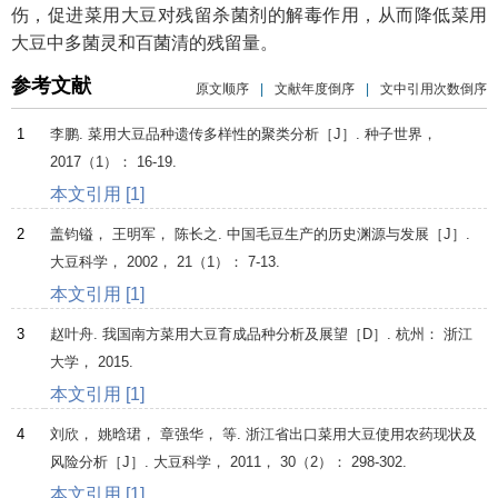
伤，促进菜用大豆对残留杀菌剂的解毒作用，从而降低菜用
大豆中多菌灵和百菌清的残留量。
参考文献
原文顺序
|
文献年度倒序
|
文中引用次数倒序
1
李鹏. 菜用大豆品种遗传多样性的聚类分析［J］.
种子世界
，
2017
（1）： 16-19.
本文引用 [1]
2
盖钧镒， 王明军， 陈长之. 中国毛豆生产的历史渊源与发展［J］.
大豆科学
，
2002
，
21
（1）： 7-13.
本文引用 [1]
3
赵叶舟. 我国南方菜用大豆育成品种分析及展望［D］. 杭州： 浙江
大学，
2015
.
本文引用 [1]
4
刘欣， 姚晗珺， 章强华， 等. 浙江省出口菜用大豆使用农药现状及
风险分析［J］.
大豆科学
，
2011
，
30
（2）： 298-302.
本文引用 [1]