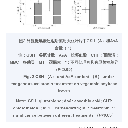
图2 外源褪黑素处理后菜用大豆叶片中GSH（A）和AsA
含量（B）
注：
GSH：谷胱甘肽；AsA：抗坏血酸；CHT：百菌清；
MBC：多菌灵；MT：褪黑素；*：不同处理间具有显著性差异
（
P
<0.05）
Fig. 2 GSH （A） and AsA content （B） under
exogenous melatonin treatment on vegetable soybean
leaves
Note:
GSH: glutathione; AsA: ascorbic acid; CHT:
chlorothalonil; MBC: carbendazim; MT: melatonin. *:
significance between different treatments （
P
<0.05）
Full size
|
PPT slide