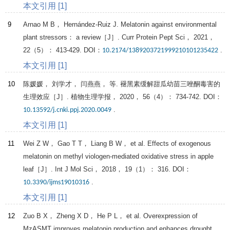
本文引用 [1]
9
Arnao
M B
，
Hernández-Ruiz
J
. Melatonin against environmental
plant stressors： a review［J］.
Curr Protein Pept Sci
，
2021
，
22
（5）： 413-429. DOI：
.
10.2174/1389203721999210101235422
本文引用 [1]
10
陈媛媛， 刘学才， 闫燕燕， 等. 褪黑素缓解甜瓜幼苗三唑酮毒害的
生理效应［J］.
植物生理学报
，
2020
，
56
（4）： 734-742. DOI：
.
10.13592/j.cnki.ppj.2020.0049
本文引用 [1]
11
Wei
Z W
，
Gao
T T
，
Liang
B W
， et al. Effects of exogenous
melatonin on methyl viologen-mediated oxidative stress in apple
leaf［J］.
Int J Mol Sci
，
2018
，
19
（1）： 316. DOI：
.
10.3390/ijms19010316
本文引用 [1]
12
Zuo
B X
，
Zheng
X D
，
He
P L
， et al. Overexpression of
MzASMT improves melatonin production and enhances drought