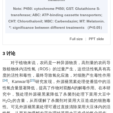
Note:
P450: cytochrome P450; GST: Glutathione S-
transferase; ABC: ATP-binding cassette transporters;
CHT: Chlorothalonil; MBC: Carbendazim; MT: Melatonin.
*: significance between different treatments （
P
<0.05）
Full size
|
PPT slide
3 讨论
对于植物来说，农药是一种异源物质，高剂量的农药导
致植物体内活性氧（ROS）的过量产生，这些活性氧具有高
度的活性和毒性，最终导致氧化应激，对细胞产生毒性作用
[
24
]
[
25
]
。Kanwar等
研究发现，外源褪黑素处理使番茄中的活
性氧含量显著降低，提高了作物对双酚A的解毒作用。在本研
究中，预处理外源褪黑素降低了杀菌剂处理下菜用大豆中
H
O
的含量，从而缓解了杀菌剂对菜用大豆造成的细胞毒
2
2
性。可见外源褪黑素处理可通过直接清除菜用大豆体内的活