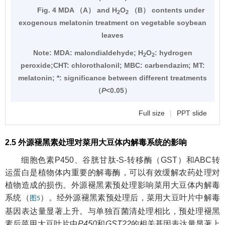
Fig. 4 MDA （A） and H
O
（B） contents under
2
2
exogenous melatonin treatment on vegetable soybean
leaves
Note:
MDA: malondialdehyde; H
O
: hydrogen
2
2
peroxide;CHT: chlorothalonil; MBC: carbendazim; MT:
melatonin; *: significance between different treatments
（
P
<0.05）
Full size
|
PPT slide
2.5 外源褪黑素处理对菜用大豆体内解毒系统的影响
细胞色素P450、谷胱甘肽-S-转移酶（GST）和ABC转
运蛋白是植物体内重要的解毒酶，可以有效缓解农药处理对
植物造成的损伤。外源褪黑素预处理影响菜用大豆体内解毒
系统（
）。经外源褪黑素预处理后，菜用大豆叶片中解毒
图5
基因表达量显著上升。与单独百菌清处理相比，预处理褪黑
素后菜用大豆叶片中
P450
和
GST22
的相关基因表达量显著上