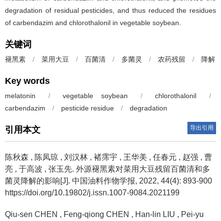
degradation of residual pesticides, and thus reduced the residues
of carbendazim and chlorothalonil in vegetable soybean.
关键词
褪黑素
/
菜用大豆
/
百菌清
/
多菌灵
/
农药残留
/
降解
Key words
melatonin
/
vegetable soybean
/
chlorothalonil
/
carbendazim
/
pesticide residue
/
degradation
导出引用
引用本文
陈秋森
,
陈凤琼
,
刘汉林
,
褚霈宇
,
王华美
,
任春元
,
赵强
,
曹
亮
,
于高波
,
张玉先
.
外源褪黑素对菜用大豆残留百菌清和多
菌灵降解的影响[J]. 中国油料作物学报, 2022, 44(4): 893-900
https://doi.org/10.19802/j.issn.1007-9084.2021199
Qiu-sen CHEN
,
Feng-qiong CHEN
,
Han-lin LIU
,
Pei-yu