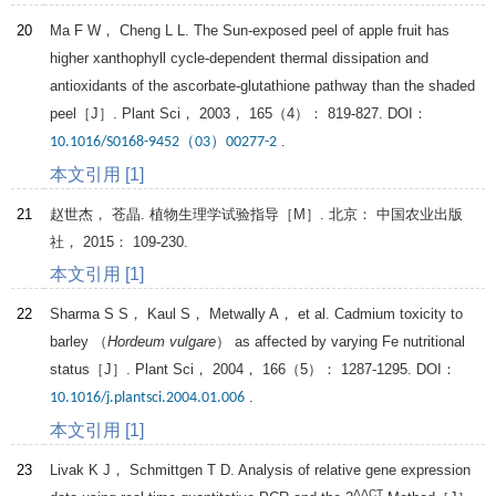
20
Ma
F W
，
Cheng
L L
. The Sun-exposed peel of apple fruit has
higher xanthophyll cycle-dependent thermal dissipation and
antioxidants of the ascorbate-glutathione pathway than the shaded
peel［J］.
Plant Sci
，
2003
，
165
（4）： 819-827. DOI：
.
10.1016/S0168-9452（03）00277-2
本文引用 [1]
21
赵世杰， 苍晶.
植物生理学试验指导
［M］. 北京： 中国农业出版
社，
2015
： 109-230.
本文引用 [1]
22
Sharma
S S
，
Kaul
S
，
Metwally
A
， et al. Cadmium toxicity to
barley （
Hordeum vulgare
） as affected by varying Fe nutritional
status［J］.
Plant Sci
，
2004
，
166
（5）： 1287-1295. DOI：
.
10.1016/j.plantsci.2004.01.006
本文引用 [1]
23
Livak
K J
，
Schmittgen
T D
. Analysis of relative gene expression
ΔΔCT