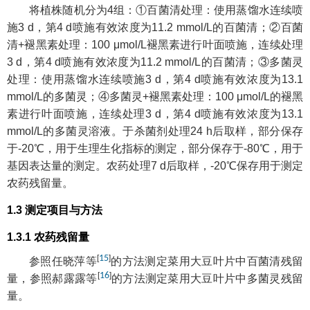
将植株随机分为4组：①百菌清处理：使用蒸馏水连续喷
施3 d，第4 d喷施有效浓度为11.2 mmol/L的百菌清；②百菌
清+褪黑素处理：100 μmol/L褪黑素进行叶面喷施，连续处理
3 d，第4 d喷施有效浓度为11.2 mmol/L的百菌清；③多菌灵
处理：使用蒸馏水连续喷施3 d，第4 d喷施有效浓度为13.1
mmol/L的多菌灵；④多菌灵+褪黑素处理：100 μmol/L的褪黑
素进行叶面喷施，连续处理3 d，第4 d喷施有效浓度为13.1
mmol/L的多菌灵溶液。于杀菌剂处理24 h后取样，部分保存
于-20℃，用于生理生化指标的测定，部分保存于-80℃，用于
基因表达量的测定。农药处理7 d后取样，-20℃保存用于测定
农药残留量。
1.3 测定项目与方法
1.3.1 农药残留量
[
15
]
参照任晓萍等
的方法测定菜用大豆叶片中百菌清残留
[
16
]
量，参照郝露露等
的方法测定菜用大豆叶片中多菌灵残留
量。