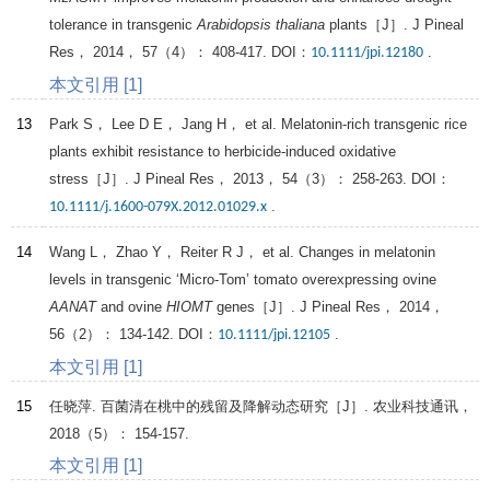
tolerance in transgenic
Arabidopsis thaliana
plants［J］.
J Pineal
Res
，
2014
，
57
（4）： 408-417. DOI：
.
10.1111/jpi.12180
本文引用 [1]
13
Park
S
，
Lee
D E
，
Jang
H
， et al. Melatonin-rich transgenic rice
plants exhibit resistance to herbicide-induced oxidative
stress［J］.
J Pineal Res
，
2013
，
54
（3）： 258-263. DOI：
.
10.1111/j.1600-079X.2012.01029.x
14
Wang
L
，
Zhao
Y
，
Reiter
R J
， et al. Changes in melatonin
levels in transgenic ‘Micro-Tom’ tomato overexpressing ovine
AANAT
and ovine
HIOMT
genes［J］.
J Pineal Res
，
2014
，
56
（2）： 134-142. DOI：
.
10.1111/jpi.12105
本文引用 [1]
15
任晓萍. 百菌清在桃中的残留及降解动态研究［J］.
农业科技通讯
，
2018
（5）： 154-157.
本文引用 [1]