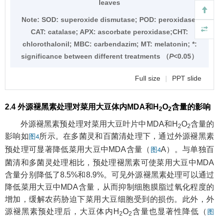
leaves
Note:
SOD: superoxide dismutase; POD: peroxidase;
CAT: catalase; APX: ascorbate peroxidase;CHT:
chlorothalonil; MBC: carbendazim; MT: melatonin; *:
significance between different treatments （
P
<0.05）
Full size
|
PPT slide
2.4 外源褪黑素处理对菜用大豆体内MDA和H
O
含量的影响
2
2
外源褪黑素预处理对菜用大豆叶片中MDA和H
O
含量的
2
2
影响如
所示。在多菌灵和百菌清处理下，通过外源褪黑素
图4
预处理可显著降低菜用大豆中MDA含量（
A）。与单独百
图4
菌清和多菌灵处理相比，预处理褪黑素可使菜用大豆中MDA
含量分别降低了8.5%和8.9%。可见外源褪黑素处理可以通过
降低菜用大豆中MDA含量，从而抑制细胞膜脂过氧化程度的
增加，缓解农药胁迫下菜用大豆细胞受到的损伤。此外，外
源褪黑素预处理后，大豆体内H
O
含量也显著性降低（
图
2
2