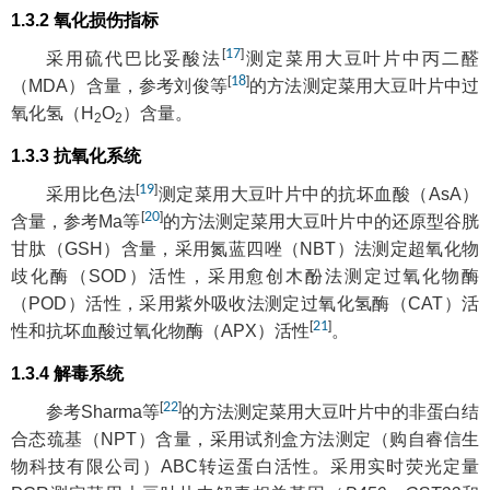
1.3.2 氧化损伤指标
[
17
]
采用硫代巴比妥酸法
测定菜用大豆叶片中丙二醛
[
18
]
（MDA）含量，参考刘俊等
的方法测定菜用大豆叶片中过
氧化氢（H
O
）含量。
2
2
1.3.3 抗氧化系统
[
19
]
采用比色法
测定菜用大豆叶片中的抗坏血酸（AsA）
[
20
]
含量，参考Ma等
的方法测定菜用大豆叶片中的还原型谷胱
甘肽（GSH）含量，采用氮蓝四唑（NBT）法测定超氧化物
歧化酶（SOD）活性，采用愈创木酚法测定过氧化物酶
（POD）活性，采用紫外吸收法测定过氧化氢酶（CAT）活
[
21
]
性和抗坏血酸过氧化物酶（APX）活性
。
1.3.4 解毒系统
[
22
]
参考Sharma等
的方法测定菜用大豆叶片中的非蛋白结
合态巯基（NPT）含量，采用试剂盒方法测定（购自睿信生
物科技有限公司）ABC转运蛋白活性。采用实时荧光定量