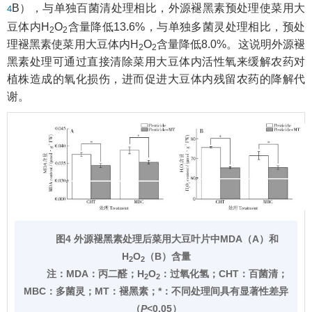
B），与单独百菌清处理相比，外源褪黑素预处理使菜用大
4
豆体内H
O
含量降低13.6%，与单独多菌灵处理相比，预处
2
2
理褪黑素使菜用大豆体内H
O
含量降低8.0%。这说明外源褪
2
2
黑素处理可通过直接清除菜用大豆体内活性氧来缓解农药对
植株造成的氧化损伤，进而促进大豆体内残留农药的降解代
谢。
图4 外源褪黑素处理后菜用大豆叶片中MDA（A）和
H
O
（B）含量
2
2
注：
MDA：丙二醛；H
O
：过氧化氢；CHT：百菌清；
2
2
MBC：多菌灵；MT：褪黑素；*：不同处理间具有显著性差异
（
P
<0.05）