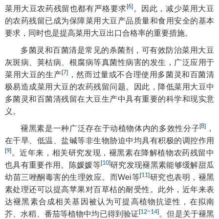
[
6
]
菜用大豆农药残留也都有严格要求
。因此，减少菜用大豆
的农药残留已成为保障菜用大豆产品质量和食用安全的基本
要求，同时也是提高菜用大豆出口合格率的重要措施。
多菌灵和百菌清是常见的杀菌剂，可有效防治菜用大豆
灰斑病、荚枯病、根腐病等真菌性病害的发生，广泛应用于
[
7
]
菜用大豆的生产
，然而过量或不合理使用多菌灵和百菌清
极易造成菜用大豆的农药残留问题。因此，降低菜用大豆中
多菌灵和百菌清残留在大豆生产中具有重要的科学和现实意
义。
[
8
]
褪黑素是一种广泛存在于动植物体内的多效性分子
，
在干旱、低温、盐碱等非生物胁迫中均具有积极的调控作用
[
9
]
。近年来，相关研究发现，褪黑素在降解植物农药残留中
[
10
]
也具有重要作用。陈媛媛等
研究发现褪黑素能够缓解甜瓜
[
11
]
幼苗三唑酮毒害的生理效应。而Wei等
研究也表明，褪黑
素处理还可以提高苹果对百草枯的耐受性。此外，近年来表
达褪黑素合成相关基因被认为可提高植物抗逆性，在拟南
[
12
~
14
]
芥、水稻、番茄等植物中均已得到验证
。但是关于褪黑