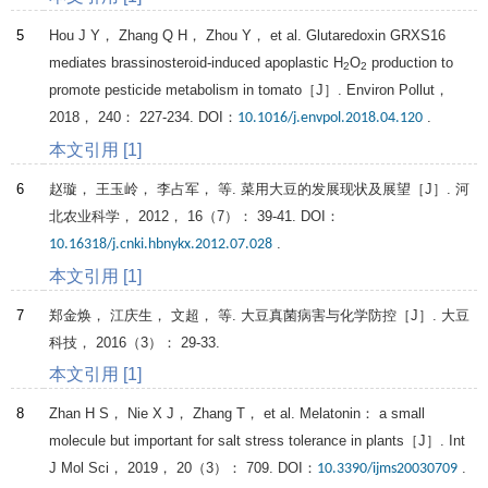
5
Hou
J Y
，
Zhang
Q H
，
Zhou
Y
， et al. Glutaredoxin GRXS16
mediates brassinosteroid-induced apoplastic H
O
production to
2
2
promote pesticide metabolism in tomato［J］.
Environ Pollut
，
2018
，
240
： 227-234. DOI：
.
10.1016/j.envpol.2018.04.120
本文引用 [1]
6
赵璇， 王玉岭， 李占军， 等. 菜用大豆的发展现状及展望［J］.
河
北农业科学
，
2012
，
16
（7）： 39-41. DOI：
.
10.16318/j.cnki.hbnykx.2012.07.028
本文引用 [1]
7
郑金焕， 江庆生， 文超， 等. 大豆真菌病害与化学防控［J］.
大豆
科技
，
2016
（3）： 29-33.
本文引用 [1]
8
Zhan
H S
，
Nie
X J
，
Zhang
T
， et al. Melatonin： a small
molecule but important for salt stress tolerance in plants［J］.
Int
J Mol Sci
，
2019
，
20
（3）： 709. DOI：
.
10.3390/ijms20030709