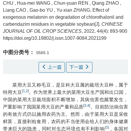
CHU
,
Hua-mei WANG
,
Chun-yuan REN
,
Qiang ZHAO
,
Liang CAO
,
Gao-bo YU
,
Yu-xian ZHANG
.
Effect of
exogenous melatonin on degradation of chlorothalonil and
carbendazim residues in vegetable soybean[J].
CHINESE
JOURNAL OF OIL CROP SCIENCES
, 2022, 44(4): 893-900
https://doi.org/10.19802/j.issn.1007-9084.2021199
中图分类号：
S565.1
上一篇
下一篇
菜用大豆又称毛豆，是豆科大豆属的栽培大豆种，属于
[
1
,
2
]
特用大豆
。作为世界上最大的菜用大豆生产国和出口国，
中国的菜用大豆栽培面积不断增加，其病虫害也频繁发生，
[
3
,
4
]
严重影响了我国菜用大豆的产量和品质
。目前防治病虫害
的有效方式仍以施用农药为主。然而，由于菜用大豆是采收
鲜荚，直接剥粒食用，农药的不当使用会给人们的身体健康
[
5
]
带来巨大的隐患，同时对生态环境也有不利影响
，各国对