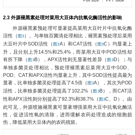
2.3 外源褪黑素处理对菜用大豆体内抗氧化酶活性的影响
外源褪黑素预处理可显著提高菜用大豆叶片中抗氧化酶
活性（
）。与单独百菌清处理相比，褪黑素预处理后菜用
图3
大豆叶片中SOD活性（
A）和CAT活性（
C）均显著上
图3
图3
升，且分别上升14.5%和25.4%，而菜用大豆中POD活性却
有所下降（
B），APX活性则无显著性差异（
D）；与
图3
图3
单独多菌灵处理相比，预处理褪黑素后菜用大豆中SOD、
POD、CAT和APX活性均显著上升，其中SOD活性提高最为
显著，比单独多菌灵处理提高了4.5倍（
A），其次为POD
图3
活性，比单独多菌灵处理提高了102.2%（
B），而CAT活
图3
性和APX活性则分别提高了92.3%和38.7%（
C、D）。由
图3
此可见，外源喷施褪黑素可显著增强菜用大豆中抗氧化酶活
性，促进活性氧的清除，进而缓解农药处理造成的细胞损
伤，降低菜用大豆体内的农药残留。