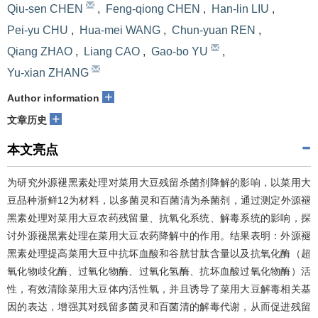
Qiu-sen CHEN
,
Feng-qiong CHEN
,
Han-lin LIU
,
Pei-yu CHU
,
Hua-mei WANG
,
Chun-yuan REN
,
Qiang ZHAO
,
Liang CAO
,
Gao-bo YU
,
Yu-xian ZHANG
+
Author information
+
文章历史
本文亮点
为研究外源褪黑素处理对菜用大豆残留杀菌剂降解的影响，以菜用大
豆品种浙鲜12为材料，以多菌灵和百菌清为杀菌剂，通过测定外源褪
黑素处理对菜用大豆农药残留量、抗氧化系统、解毒系统的影响，探
讨外源褪黑素处理在菜用大豆农药降解中的作用。结果表明：外源褪
黑素处理提高菜用大豆中抗坏血酸和谷胱甘肽含量以及抗氧化酶（超
氧化物歧化酶、过氧化物酶、过氧化氢酶、抗坏血酸过氧化物酶）活
性，有效清除菜用大豆体内活性氧，并且诱导了菜用大豆解毒相关基
因的表达，增强其对残留多菌灵和百菌清的解毒代谢，从而促进残留