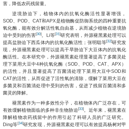
害，降低农药残留量。
逆境胁迫下，植物体内的抗氧化酶活性显著增强，
SOD、POD、CAT和APX是植物酶促防御系统的四种重要抗
氧化酶，能有效分解活性氧自由基，从而减少植物在逆境胁
[
30
]
[
31
]
迫中受到的伤害
。Li等
研究表明，外源褪黑素处理可以
[
32
]
提高盐胁迫下西瓜体内的抗氧化酶活性；张明聪等
研究发
现，外源褪黑素处理可以提高干旱胁迫下大豆体内的抗氧化
酶活性。在本研究中，外源褪黑素处理显著提高了多菌灵处
理下菜用大豆中4种抗氧化酶（SOD、POD、CAT、APX）
的活性，并且显著提高了百菌清处理下菜用大豆中SOD和
CAT的活性，从而促进了活性氧的清除，缓解了菜用大豆在
多菌灵和百菌清处理中受到的伤害，促进了残留百菌清和多
菌灵的降解。
褪黑素作为一种多效性分子，在植物体内广泛存在，可
[
33
]
有效缓解植物面临的多种非生物胁迫
。近年来，褪黑素在
降解植物农药残留中的作用引起了科研人员的广泛研究。
[
34
]
Ding等
研究发现，外源褪黑素处理可以有效提高杨树对甲