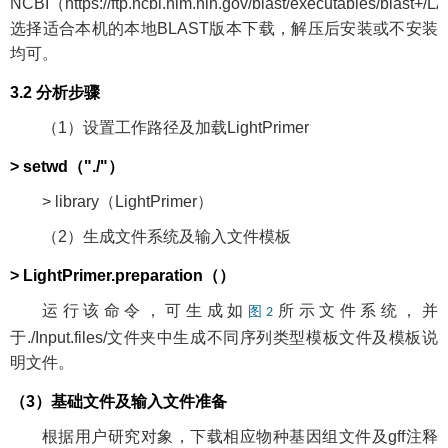
NCBI（
https://ftp.ncbi.nlm.nih.gov/blast/executables/blast
+/L
选择适合本机的本地BLAST版本下载，解压后安装或不安装
均可。
3.2 分析步骤
（1）设置工作路径及加载LightPrimer
> setwd（"./"）
> library（LightPrimer）
（2）生成文件系统及输入文件模板
> LightPrimer.preparation（）
运行该命令，可生成如
所示文件系统，并
图2
于./Input.files/文件夹中生成不同序列类型模板文件及模板说
明文件。
（3）基础文件及输入文件准备
根据用户研究对象，下载相应物种基因组文件及gff注释