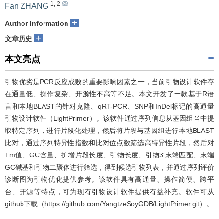
1
,
2
Fan ZHANG
+
Author information
+
文章历史
本文亮点
引物优劣是PCR反应成败的重要影响因素之一，当前引物设计软件存
在通量低、操作复杂、开源性不高等不足。本文开发了一款基于R语
言和本地BLAST的针对克隆、qRT-PCR、SNP和InDel标记的高通量
引物设计软件（LightPrimer）。该软件通过序列信息从基因组当中提
取特定序列，进行片段化处理，然后将片段与基因组进行本地BLAST
比对，通过序列特异性指数和比对位点数筛选高特异性片段，然后对
Tm值、GC含量、扩增片段长度、引物长度、引物3'末端匹配、末端
GC碱基和引物二聚体进行筛选，得到候选引物列表，并通过序列评价
诊断图为引物优化提供参考。该软件具有高通量、操作简便、跨平
台、开源等特点，可为现有引物设计软件提供有益补充。软件可从
github下载（
https://github.com/YangtzeSoyGDB/LightPrimer.git
）。