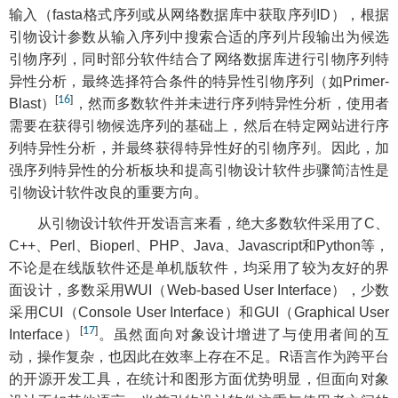
输入（fasta格式序列或从网络数据库中获取序列ID），根据
引物设计参数从输入序列中搜索合适的序列片段输出为候选
引物序列，同时部分软件结合了网络数据库进行引物序列特
异性分析，最终选择符合条件的特异性引物序列（如Primer-
[
16
]
Blast）
，然而多数软件并未进行序列特异性分析，使用者
需要在获得引物候选序列的基础上，然后在特定网站进行序
列特异性分析，并最终获得特异性好的引物序列。因此，加
强序列特异性的分析板块和提高引物设计软件步骤简洁性是
引物设计软件改良的重要方向。
从引物设计软件开发语言来看，绝大多数软件采用了C、
C++、Perl、Bioperl、PHP、Java、Javascript和Python等，
不论是在线版软件还是单机版软件，均采用了较为友好的界
面设计，多数采用WUI（Web-based User Interface），少数
采用CUI（Console User Interface）和GUI（Graphical User
[
17
]
Interface）
。虽然面向对象设计增进了与使用者间的互
动，操作复杂，也因此在效率上存在不足。R语言作为跨平台
的开源开发工具，在统计和图形方面优势明显，但面向对象