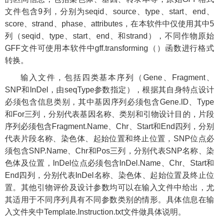
文件包含9列，分别为seqid、source、type、start、end、
score、strand、phase、attributes，在本软件中仅使用其中5
列（seqid、type、start、end、和strand），不同作物原始
GFF文件可使用本软件中gff.transforming（）函数进行格式
转换。
输入文件，包括四类基本序列（Gene、Fragment、
SNP和InDel，由seqType参数指定），根据其自身特点设计
必须包含信息类别，其中基因序列必须包含Gene.ID、Type
和For三列，分别代表基因名称、类别和引物设计目的，片段
序列必须包含Fragment.Name、Chr、Start和End四列，分别
代表片段名称、染色体、起始位置和终止位置，SNP位点必
须包含SNP.Name、Chr和Pos三列，分别代表SNP名称、染
色体及位置，InDel位点必须包含InDel.Name、Chr、Start和
End四列，分别代表InDel名称、染色体、起始位置及终止位
置。其他引物评价及设计参数均可以在输入文件中给出，尤
其适用于不同序列具有不同参数类别的情形。具体信息在输
入文件夹中Template.Instruction.txt文件做具体说明。