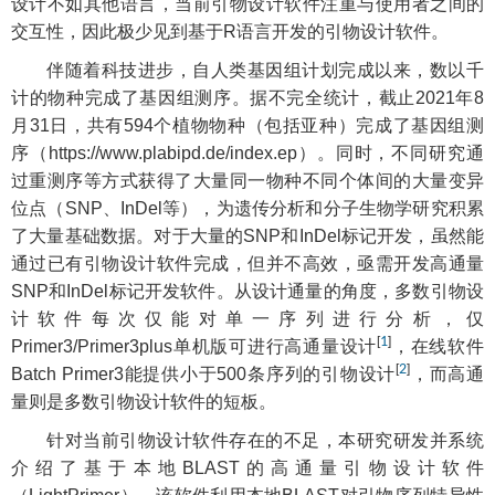
设计不如其他语言，当前引物设计软件注重与使用者之间的
交互性，因此极少见到基于R语言开发的引物设计软件。
伴随着科技进步，自人类基因组计划完成以来，数以千
计的物种完成了基因组测序。据不完全统计，截止2021年8
月31日，共有594个植物物种（包括亚种）完成了基因组测
序（
https://www.plabipd.de/index.ep
）。同时，不同研究通
过重测序等方式获得了大量同一物种不同个体间的大量变异
位点（SNP、InDel等），为遗传分析和分子生物学研究积累
了大量基础数据。对于大量的SNP和InDel标记开发，虽然能
通过已有引物设计软件完成，但并不高效，亟需开发高通量
SNP和InDel标记开发软件。从设计通量的角度，多数引物设
计软件每次仅能对单一序列进行分析，仅
[
1
]
Primer3/Primer3plus单机版可进行高通量设计
，在线软件
[
2
]
Batch Primer3能提供小于500条序列的引物设计
，而高通
量则是多数引物设计软件的短板。
针对当前引物设计软件存在的不足，本研究研发并系统
介绍了基于本地BLAST的高通量引物设计软件