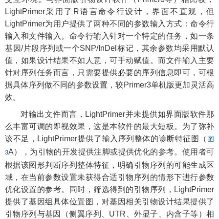
LightPrimer采用了R语言命令行设计，界面不直观，但
LightPrimer为用户提供了两种不同的参数输入方式：命令行
输入和文件输入。命令行输入针对一个特定的任务，如一条
基因/片段序列或一个SNP/InDel标记，其余参数均采用默认
值，如果设计结果不如人意，可手动赋值。而文件输入主要
针对序列任务而言，只需要提供必要的序列信息即可，可根
据具体序列做不同的参数设置，较Primer3单机版更加灵活高
效。
对输出文件而言，LightPrimer并未提供如界面版软件那
么丰富可调的即视效果，这是本软件的最大短板。为了弥补
该不足，LightPrimer提供了输入序列整体的诊断特征图（
图
A），为引物的开发提供注脚或提供优化的参考。使用者可
3
根据该图形判断序列整体特征，明确引物序列的可能生成区
域，在当前参数设置未获得合适引物序列的情形下进行参数
优化设置的参考。同时，筛选得到的引物序列，LightPrimer
提供了基因组具体位置图，对基因相关引物设计结果提供了
引物序列与基因（侧翼序列、UTR、外显子、内含子等）相