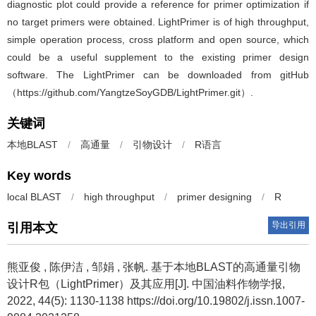
diagnostic plot could provide a reference for primer optimization if
no target primers were obtained. LightPrimer is of high throughput,
simple operation process, cross platform and open source, which
could be a useful supplement to the existing primer design
software. The LightPrimer can be downloaded from gitHub
（
https://github.com/YangtzeSoyGDB/LightPrimer.git
）.
关键词
本地BLAST
/
高通量
/
引物设计
/
R语言
Key words
local BLAST
/
high throughput
/
primer designing
/
R
导出引用
引用本文
熊亚俊
,
陈伊洁
,
邹娟
,
张帆
.
基于本地BLAST的高通量引物
设计R包（LightPrimer）及其应用[J]. 中国油料作物学报,
2022, 44(5): 1130-1138 https://doi.org/10.19802/j.issn.1007-