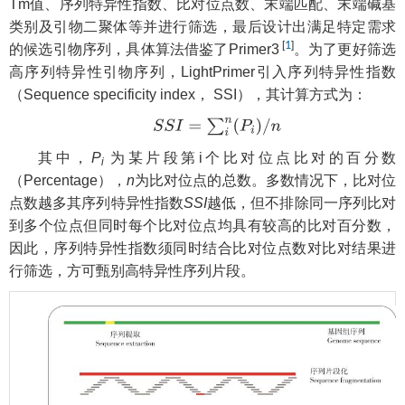
Tm值、序列特异性指数、比对位点数、末端匹配、末端碱基
类别及引物二聚体等并进行筛选，最后设计出满足特定需求
[
1
]
的候选引物序列，具体算法借鉴了Primer3
。为了更好筛选
高序列特异性引物序列，LightPrimer引入序列特异性指数
（Sequence specificity index， SSI），其计算方式为：
S
S
I
=
∑
i
n
(
P
i
)
/
n
其中，
P
为某片段第i个比对位点比对的百分数
i
（Percentage），
n
为比对位点的总数。多数情况下，比对位
点数越多其序列特异性指数
SSI
越低，但不排除同一序列比对
到多个位点但同时每个比对位点均具有较高的比对百分数，
因此，序列特异性指数须同时结合比对位点数对比对结果进
行筛选，方可甄别高特异性序列片段。