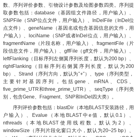
数、序列评价参数、引物设计参数及绘图参数四类。序列提
取参数包括：database（基因组文件路径，用户输入）、
SNPFile（SNP位点文件，用户输入）、InDelFile（InDel位
点文件）、geneName（基因名或包含基因信息的文件，用
户输入）、lociName（SNP或者InDel位点，用户输入）、
fragmentName（片段名称，用户输入）、fragmentFile（片
段信息文件，用户输入）、gffFile（gff文件，用户输入）、
leftFlanking（目标序列左侧翼序列长度，默认为200 bp）、
rightFlanking（目标序列右侧翼序列长度，默认为200
bp）、Strand（序列方向，默认为"+"）、type（序列类型，
主要针对基因序列，包括gene、mRNA、CDS、
five_prime_UTR和three_prime_UTR）、seqType（序列类
别，包含Gene、Fragment、SNP和InDel四大类）。
序列评价参数包括：blastDir（本地BLAST安装路径，用
户输入）、Evalue（本地BLAST中e值，默认0.1）、
nthreads（本地BLAST使用线程数，默认为2）、
windowSize（序列片段化窗口大小，默认为20~25 bp）、