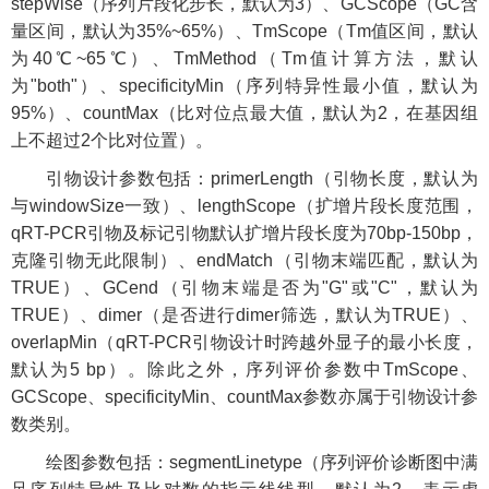
stepWise（序列片段化步长，默认为3）、GCScope（GC含
量区间，默认为35%~65%）、TmScope（Tm值区间，默认
为40℃~65℃）、TmMethod（Tm值计算方法，默认
为"both"）、specificityMin（序列特异性最小值，默认为
95%）、countMax（比对位点最大值，默认为2，在基因组
上不超过2个比对位置）。
引物设计参数包括：primerLength（引物长度，默认为
与windowSize一致）、lengthScope（扩增片段长度范围，
qRT-PCR引物及标记引物默认扩增片段长度为70bp-150bp，
克隆引物无此限制）、endMatch（引物末端匹配，默认为
TRUE）、GCend（引物末端是否为"G"或"C"，默认为
TRUE）、dimer（是否进行dimer筛选，默认为TRUE）、
overlapMin（qRT-PCR引物设计时跨越外显子的最小长度，
默认为5 bp）。除此之外，序列评价参数中TmScope、
GCScope、specificityMin、countMax参数亦属于引物设计参
数类别。
绘图参数包括：segmentLinetype（序列评价诊断图中满