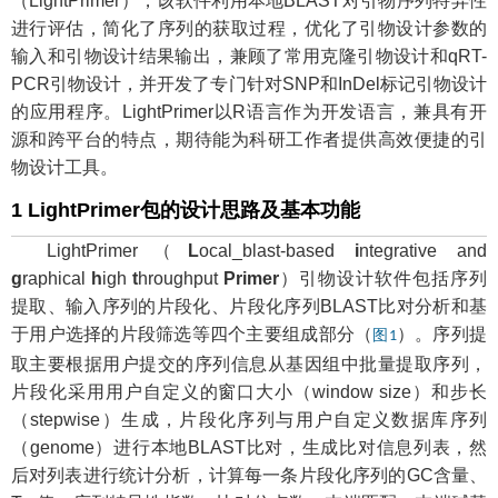
（LightPrimer），该软件利用本地BLAST对引物序列特异性
进行评估，简化了序列的获取过程，优化了引物设计参数的
输入和引物设计结果输出，兼顾了常用克隆引物设计和qRT-
PCR引物设计，并开发了专门针对SNP和InDel标记引物设计
的应用程序。LightPrimer以R语言作为开发语言，兼具有开
源和跨平台的特点，期待能为科研工作者提供高效便捷的引
物设计工具。
1 LightPrimer包的设计思路及基本功能
LightPrimer（
L
ocal_blast-based
i
ntegrative and
g
raphical
h
igh
t
hroughput
Primer
）引物设计软件包括序列
提取、输入序列的片段化、片段化序列BLAST比对分析和基
于用户选择的片段筛选等四个主要组成部分（
）。序列提
图1
取主要根据用户提交的序列信息从基因组中批量提取序列，
片段化采用用户自定义的窗口大小（window size）和步长
（stepwise）生成，片段化序列与用户自定义数据库序列
（genome）进行本地BLAST比对，生成比对信息列表，然
后对列表进行统计分析，计算每一条片段化序列的GC含量、