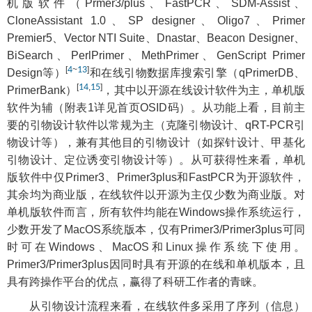
机版软件（Prmer3/plus、FastPCR、SDM-Assist、
CloneAssistant 1.0、SP designer、Oligo7、Primer
Premier5、Vector NTI Suite、Dnastar、Beacon Designer、
BiSearch、PerlPrimer、MethPrimer、GenScript Primer
[
4
~
13
]
Design等）
和在线引物数据库搜索引擎（qPrimerDB、
[
14
,
15
]
PrimerBank）
，其中以开源在线设计软件为主，单机版
软件为辅（附表1详见首页OSID码）。从功能上看，目前主
要的引物设计软件以常规为主（克隆引物设计、qRT-PCR引
物设计等），兼有其他目的引物设计（如探针设计、甲基化
引物设计、定位诱变引物设计等）。从可获得性来看，单机
版软件中仅Primer3、Primer3plus和FastPCR为开源软件，
其余均为商业版，在线软件以开源为主仅少数为商业版。对
单机版软件而言，所有软件均能在Windows操作系统运行，
少数开发了MacOS系统版本，仅有Primer3/Primer3plus可同
时可在Windows、MacOS和Linux操作系统下使用。
Primer3/Primer3plus因同时具有开源的在线和单机版本，且
具有跨操作平台的优点，赢得了科研工作者的青睐。
从引物设计流程来看，在线软件多采用了序列（信息）