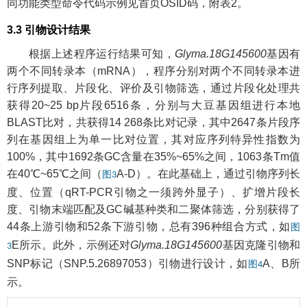
同功能类型命令代码示例见首页OSID码，附表2。
3.3 引物设计结果
根据上述程序运行结果可知，
Glyma.18G145600
基因有
两个不同转录本（mRNA），程序分别对两个不同转录本进
行序列提取、片段化、评价及引物筛选，通过片段化处理共
获得20~25 bp片段6516条，分别与大豆基因组进行本地
BLAST比对，共获得14 268条比对记录，其中2647条片段序
列在基因组上为单一比对位置，其对应序列特异性指数为
100%，其中1692条GC含量在35%~65%之间，1063条Tm值
在40℃~65℃之间（
A-D）。在此基础上，通过引物序列长
图3
度、位置（qRT-PCR引物之一须跨外显子）、扩增片段长
度、引物末端匹配及GC碱基种类和二聚体筛选，分别获得了
44条上游引物和52条下游引物，总有396种组合方式，如
图
E所示。此外，示例还对
Glyma.18G145600
基因克隆引物和
3
SNP标记（SNP.5.26897053）引物进行设计，如
A、B所
图4
示。