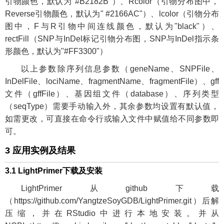
引物颜色，默认为"#B2182B"）、Rcolor（引物分布图中，
Reverse引物颜色，默认为" #2166AC"）、lcolor（引物分布
图中，F与R引物中间连线颜色，默认为"black"）、
rectFill（SNP与InDel标记引物分布图，SNP与InDel指示条
形颜色，默认为"#FF3300"）
以上参数除序列信息参数（geneName、SNPFile、
InDelFile、lociName、fragmentName、fragmentFile）、gff
文件（gffFile）、基因组文件（database）、序列类型
（seqType）需要手动输入外，其余参数均设置有默认值，
如需更改，可直接在命令行或输入文件中赋值给不同参数即
可。
3 应用实例及结果
3.1 LightPrimer下载及安装
LightPrimer从github下载
（
https://github.com/YangtzeSoyGDB/LightPrimer.git
）后解
压缩，并在RStudio中进行本地安装。并从