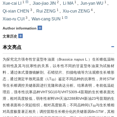
1
2
1
1
Xue-cai LI
,
Jiao-jiao JIN
,
Li MA
,
Jun-yan WU
,
3
1
4
Qi-xian CHEN
,
Rui ZENG
,
Xiu-cun ZENG
,
3
1
Xiao-ru CUI
,
Wan-cang SUN
+
Author information
+
文章历史
本文亮点
为探究北方强冬性甘蓝型冬油菜（
Brassica napus
L.）生长锥低温响
应特性及其与抗寒性的关系，以冬性不同的甘蓝型冬油菜为试验材
料，通过体式显微镜解剖、石蜡切片、扫描电镜等方法观察生长锥形
态，通过测定半致死温度（LT
）鉴定不同品种的抗寒性，并对
STM
50
等生长锥调控关键基因进行克隆和表达分析。结果表明，冬前低温处
理后，强冬性抗寒品种VHTSG10与VHTS309-4苗期的生长锥表面光
滑，相对高度较低，弱冬性材料VH天油2288和VH新油23号苗期的生
长锥表面有小突起组织，相对高度较高；不同品种间LT
与生长锥相
50
对高度极显著正相关；调控苗期生长锥分化的关键基因
BnSTM
，其相