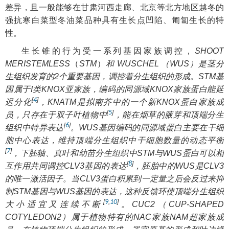
差异，且一般能够在甘肃河西走廊、北京等北方地区越冬的
强抗寒白菜型冬油菜品种具有生长点凹陷、匍匐生长的特
性。
生长锥的行为受一系列基因家族调控，
SHOOT
MERISTEMLESS
（
STM
）
和
WUSCHEL
（
WUS
）是茎分
生组织发育的2个重要基因，调控着分生组织的形成。
STM
基
因属于I类KNOX亚家族，编码的同源域KNOX家族蛋白能延
[
4
]
迟分化
，KNATM是拟南芥中的一个新KNOX蛋白家族成
[
5
]
员，只存在于双子叶植物中
，能在烟草的腋芽和顶端分生
[
6
]
组织中特异表达
。
WUS
基因编码的同源域蛋白主要在干细
胞中心表达，维持顶端分生组织中干细胞数量的动态平衡
[
7
]
，下胚轴、真叶和幼苗分生组织中STM与WUS蛋白可以相
[
8
]
互作用共同调控
CLV3
基因的表达
，胚胎中的WUS是CLV3
的唯一激活因子。当CLV3蛋白积累到一定量之后会反过来抑
制
STM
基因与
WUS
基因的表达，这种反馈环使顶端分生组织
[
9
,
10
]
大小适宜又连续不断
。CUC2（CUP-SHAPED
COTYLEDON2）属于植物特有的NAC家族NAM超家族成