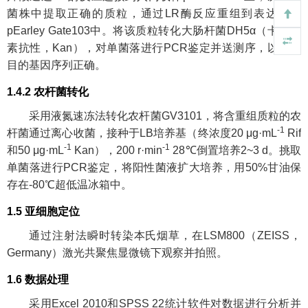
菌株中提取正确的质粒，通过LR酶反应重组到表达载体
pEarley Gate103中。将该质粒转化大肠杆菌DH5α（卡那霉
素抗性，Kan），对单菌落进行PCR鉴定并送测序，以确保
目的基因序列正确。
1.4.2 农杆菌转化
采用液氮速冻法转化农杆菌GV3101，将含重组质粒的农
-1
杆菌通过离心收菌，接种于LB培养基（终浓度20 μg·mL
Rif
-1
-1
和50 μg·mL
Kan），200 r·min
28℃倒置培养2~3 d。挑取
单菌落进行PCR鉴定，将阳性菌液扩大培养，用50%甘油保
存在-80℃超低温冰箱中。
1.5 亚细胞定位
通过注射法瞬时转染本氏烟草，在LSM800（ZEISS，
Germany）激光共聚焦显微镜下观察并拍照。
1.6 数据处理
采用Excel 2010和SPSS 22统计软件对数据进行分析并