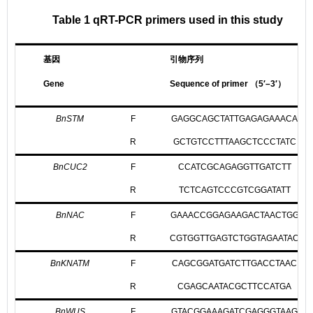
Table 1 qRT-PCR primers used in this study
基因
引物序列
Gene
Sequence of primer （5′–3′）
BnSTM
F
GAGGCAGCTATTGAGAGAAACA
R
GCTGTCCTTTAAGCTCCCTATC
BnCUC2
F
CCATCGCAGAGGTTGATCTT
R
TCTCAGTCCCGTCGGATATT
BnNAC
F
GAAACCGGAGAAGACTAACTGG
R
CGTGGTTGAGTCTGGTAGAATAC
BnKNATM
F
CAGCGGATGATCTTGACCTAAC
R
CGAGCAATACGCTTCCATGA
BnWUS
F
GTACGGAAAGATCGAGGGTAAG