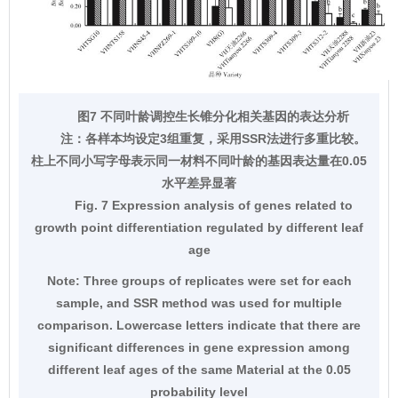
图7 不同叶龄调控生长锥分化相关基因的表达分析
注：
各样本均设定3组重复，采用SSR法进行多重比较。
柱上不同小写字母表示同一材料不同叶龄的基因表达量在0.05
水平差异显著
Fig. 7 Expression analysis of genes related to
growth point differentiation regulated by different leaf
age
Note:
Three groups of replicates were set for each
sample, and SSR method was used for multiple
comparison. Lowercase letters indicate that there are
significant differences in gene expression among
different leaf ages of the same Material at the 0.05
probability level