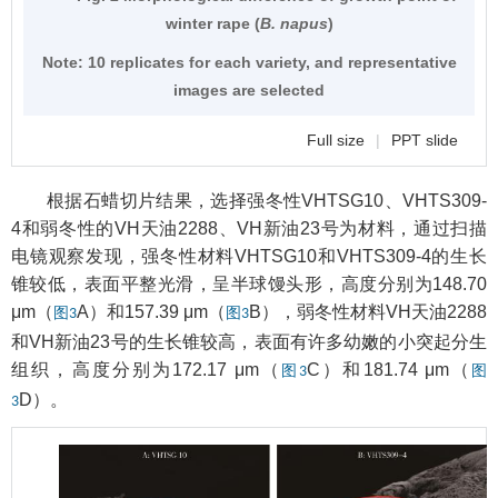
winter rape (
B. napus
)
Note:
10 replicates for each variety, and representative
images are selected
Full size
|
PPT slide
根据石蜡切片结果，选择强冬性VHTSG10、VHTS309-
4和弱冬性的VH天油2288、VH新油23号为材料，通过扫描
电镜观察发现，强冬性材料VHTSG10和VHTS309-4的生长
锥较低，表面平整光滑，呈半球馒头形，高度分别为148.70
μm（
A）和157.39 μm（
B），弱冬性材料VH天油2288
图3
图3
和VH新油23号的生长锥较高，表面有许多幼嫩的小突起分生
组织，高度分别为172.17 μm（
C）和181.74 μm（
图3
图
D）。
3