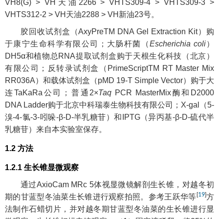
VH8(G) > VH天油2266 > VHTS309-4 > VHTS309-3 >
VHTS312-2 > VH天油2288 > VH新油23号。
胶回收试剂盒（AxyPreTM DNA Gel Extraction Kit）购
于康宁生命科学有限公司；大肠杆菌（
Escherichia coli
）
DH5α和植物总RNA提取试剂盒购于天根生化科技（北京）
有限公司；反转录试剂盒（PrimeScriptTM RT Master Mix
RR036A）和载体试剂盒（pMD 19-T Simple Vector）购于大
连TaKaRa公司；普通2×
Taq
PCR MasterMix酶和D2000
DNA Ladder购于北京中科瑞泰生物科技有限公司；X-gal（5-
溴-4-氯-3-吲哚-β-D-半乳糖苷）和IPTG（异丙基-β-D-硫代半
乳糖苷）来自本实验室保存。
1.2 方法
1.2.1 生长锥显微观察
通过AxioCam MRc 5体视显微镜解剖生长锥，对越冬初
[
19
]
期的甘蓝型冬油菜生长锥进行观察拍照。参考王跃华等
方
法制作石蜡切片，并对越冬期甘蓝型冬油菜的生长锥进行显