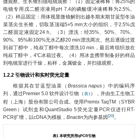
微观察。生长锥扫描电镜观察：（1）固定液稀释：将25%的
电镜专用戊二醛溶液用pH 7.4的磷酸缓冲液稀释为2.5%。
（2）样品固定：用体视显微镜解剖出越冬期末期甘蓝型冬油
菜茎尖生长锥，切取茎顶端5×5 mm大小的组织，于2.5%戊
二醛固定液固定24 h。（3）漂洗：经35%、50%、70%、
90%、95%和100%无水乙醇20 min漂洗两次。然后逐级过渡
到叔丁醇中，纯叔丁醇中每次漂洗10 min，最后将组织放在
纯叔丁醇中，4℃冰箱过夜。（4）用冰盒携带制备好的样品
到电镜室进行干燥，粘样，金属镀金，并扫描观察。
1.2.2 引物设计和实时荧光定量
根据其在甘蓝型油菜（
Brassica napus
）中的编码序
列，通过Premier 5.0 软件设计引物（
），并由生工生物工
表1
程（上海）股份有限公司合成。使用Premix TaqTM（SYBR
Green）试剂盒和QuantStudio 5荧光定量PCR仪进行RT-
[
20
]
PCR扩增，以cDNA为模板，
Bnactin
为内参基因
。
表1 本研究所用qPCR引物