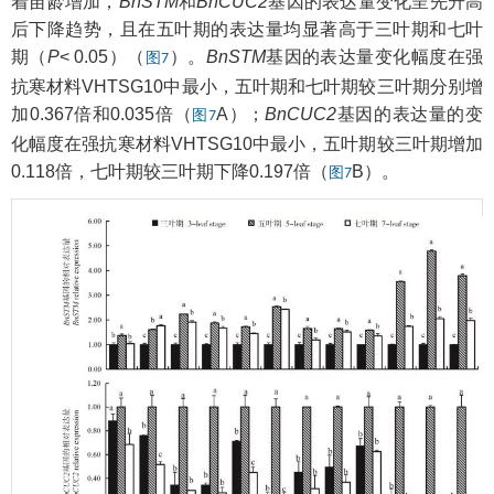
着苗龄增加，
BnSTM
和
BnCUC2
基因的表达量变化呈先升高
后下降趋势，且在五叶期的表达量均显著高于三叶期和七叶
期（
P
< 0.05）（
）。
BnSTM
基因的表达量变化幅度在强
图7
抗寒材料VHTSG10中最小，五叶期和七叶期较三叶期分别增
加0.367倍和0.035倍（
A）；
BnCUC2
基因的表达量的变
图7
化幅度在强抗寒材料VHTSG10中最小，五叶期较三叶期增加
0.118倍，七叶期较三叶期下降0.197倍（
B）。
图7