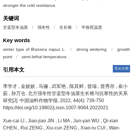
stronger the cold resistance.
关键词
甘蓝型冬油菜
/
强冬性
/
生长锥
/
半致死温度
Key words
winter type of
Brassica napus
L.
/
strong wintering
/
growth
point
/
semi-lethal temperature
导出引用
引用本文
李学才
,
金姣姣
,
马骊
,
武军艳
,
陈其鲜
,
曾瑞
,
曾秀存
,
崔小
茹
,
孙万仓
.
北方强冬性甘蓝型冬油菜生长锥与抗寒性的关系
研究[J]. 中国油料作物学报, 2022, 44(4): 739-750
https://doi.org/10.19802/j.issn.1007-9084.2022021
Xue-cai LI
,
Jiao-jiao JIN
,
Li MA
,
Jun-yan WU
,
Qi-xian
CHEN
,
Rui ZENG
,
Xiu-cun ZENG
,
Xiao-ru CUI
,
Wan-