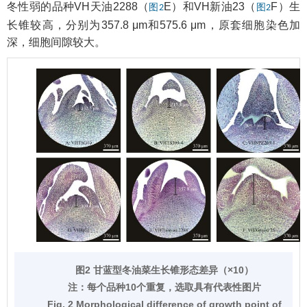
冬性弱的品种VH天油2288（
E）和VH新油23（
F）生
图2
图2
长锥较高，分别为357.8 μm和575.6 μm，原套细胞染色加
深，细胞间隙较大。
图2 甘蓝型冬油菜生长锥形态差异（×10）
注：
每个品种10个重复，选取具有代表性图片
Fig. 2 Morphological difference of growth point of