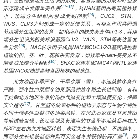
员，在植物顶端分生组织的形成、器官原基的形成和叶边缘
[
11
~
13
]
形态建成中发挥重要作用
，转
NAM
基因的番茄植株矮
[
14
]
小，顶端分生组织的形成受到抑制
。
CUC2
、
STM
、
WUS
、
CLV3
之间形成一定的反馈关系，可相互作用共同调
节顶端分生组织的发育，如拟南芥的缺失突变体
trn1-3
，其顶
端分生组织的相关标识基因
CLV3
、
WUS
、
STM
等表达量发
[
15
]
生异常
。NAC转录因子成员
NAM
和
CUC1/2/3
基因调控着
植物的根、茎、叶、花和果实发育，如矮牵牛
nam
-突变体不
[
16
]
能形成顶端分生组织
，SNAC家族基因
NAC47
和NTL家族
基因
NAC62
能提高转基因植株的耐冻性。
北方地区冬季严寒，干旱少雨（雪），冬油菜越冬条件
严酷。强冬性白菜型冬油菜新品种越冬期生长锥凹陷，有利
于抗御北方地区冬季的剧烈气温变化和土壤温度变化，保障
[
17
]
安全越冬
。甘蓝型冬油菜品种的植物学形态与生物学特性
不同于强冬性白菜型冬油菜品种。在河北石家庄及甘肃庆阳
等地试验发现，长江流域及黄淮海的甘蓝型冬油菜品种在北
纬35°左右的北方地区种植，表现为生长锥凸起，不能越冬，
[
3
]
而部分生长锥较低品种则可安全越冬并获得较高产量
。因