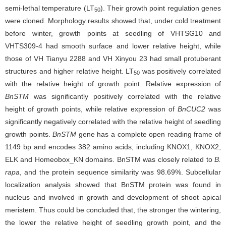
semi-lethal temperature (LT
). Their growth point regulation genes
50
were cloned. Morphology results showed that, under cold treatment
before winter, growth points at seedling of VHTSG10 and
VHTS309-4 had smooth surface and lower relative height, while
those of VH Tianyu 2288 and VH Xinyou 23 had small protuberant
structures and higher relative height. LT
was positively correlated
50
with the relative height of growth point. Relative expression of
BnSTM
was significantly positively correlated with the relative
height of growth points, while relative expression of
BnCUC2
was
significantly negatively correlated with the relative height of seedling
growth points.
BnSTM
gene has a complete open reading frame of
1149 bp and encodes 382 amino acids, including KNOX1, KNOX2,
ELK and Homeobox_KN domains. BnSTM was closely related to
B.
rapa
, and the protein sequence similarity was 98.69%. Subcellular
localization analysis showed that BnSTM protein was found in
nucleus and involved in growth and development of shoot apical
meristem. Thus could be concluded that, the stronger the wintering,
the lower the relative height of seedling growth point, and the