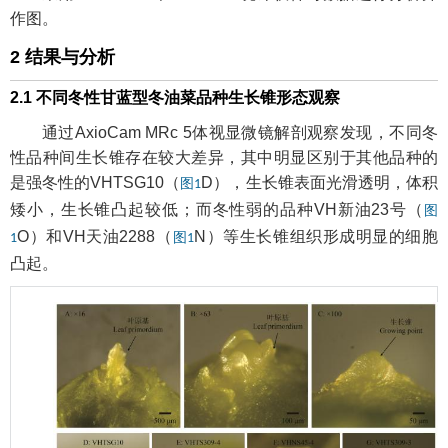
作图。
2 结果与分析
2.1 不同冬性甘蓝型冬油菜品种生长锥形态观察
通过AxioCam MRc 5体视显微镜解剖观察发现，不同冬
性品种间生长锥存在较大差异，其中明显区别于其他品种的
是强冬性的VHTSG10（
D），生长锥表面光滑透明，体积
图1
矮小，生长锥凸起较低；而冬性弱的品种VH新油23号（
图
O）和VH天油2288（
N）等生长锥组织形成明显的细胞
1
图1
凸起。