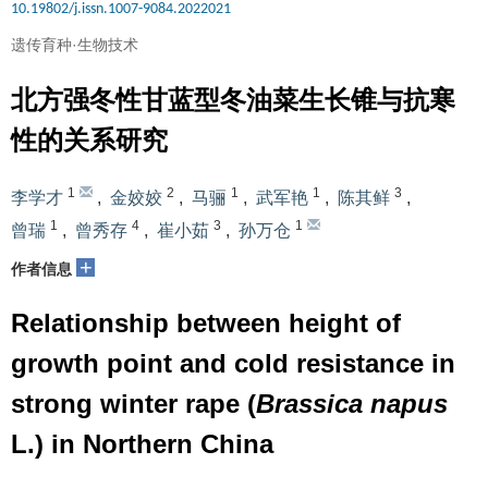
10.19802/j.issn.1007-9084.2022021
遗传育种·生物技术
北方强冬性甘蓝型冬油菜生长锥与抗寒
性的关系研究
1
2
1
1
3
李学才
,
金姣姣
,
马骊
,
武军艳
,
陈其鲜
,
1
4
3
1
曾瑞
,
曾秀存
,
崔小茹
,
孙万仓
+
作者信息
Relationship between height of
growth point and cold resistance in
strong winter rape (
Brassica napus
L.) in Northern China