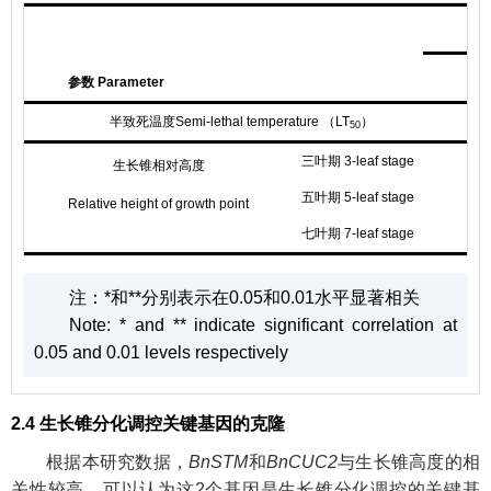
基因表
参数 Parameter
Bn
半致死温度Semi-lethal temperature （LT
）
50
三叶期 3-leaf stage
生长锥相对高度
五叶期 5-leaf stage
Relative height of growth point
七叶期 7-leaf stage
注：
*和**分别表示在0.05和0.01水平显著相关
Note:
* and ** indicate significant correlation at
0.05 and 0.01 levels respectively
2.4 生长锥分化调控关键基因的克隆
根据本研究数据，
BnSTM
和
BnCUC2
与生长锥高度的相
关性较高，可以认为这2个基因是生长锥分化调控的关键基