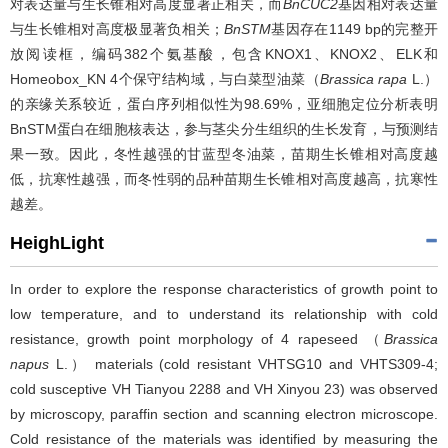
对表达量与生长锥相对高度显著正相关，而
BnCUC2
基因相对表达量
与生长锥相对高度极显著负相关；
BnSTM
基因存在1149 bp的完整开
放阅读框，编码382个氨基酸，包含KNOX1、KNOX2、ELK和
Homeobox_KN 4个保守结构域，与白菜型油菜（
Brassica rapa
L.）
的亲缘关系较近，蛋白序列相似性为98.69%，亚细胞定位分析表明
BnSTM蛋白在细胞核表达，参与茎尖分生组织的生长发育，与预测结
果一致。因此，冬性越强的甘蓝型冬油菜，苗期生长锥相对高度越
低，抗寒性越强，而冬性弱的品种苗期生长锥相对高度越高，抗寒性
越差。
HeighLight
In order to explore the response characteristics of growth point to
low temperature, and to understand its relationship with cold
resistance, growth point morphology of 4 rapeseed （
Brassica
napus
L.） materials (cold resistant VHTSG10 and VHTS309-4;
cold susceptive VH Tianyou 2288 and VH Xinyou 23) was observed
by microscopy, paraffin section and scanning electron microscope.
Cold resistance of the materials was identified by measuring the