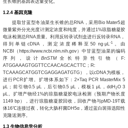
生长锥的基因表达量变化。
1.2.4 基因克隆
提取甘蓝型冬油菜生长锥的总RNA，采用Bio Mater5超
微量紫外分光光度计测定浓度和纯度，并通过1%琼脂糖凝胶
电泳检测总RNA质量。利用反转录试剂盒进行反转录RNA，
-1
得到单链cDNA，测定浓度稀释至50 ng·μL
。由
NCBI（
https://www.ncbi.nlm.nih.gov
）中甘蓝型油菜的编码
序列，设计
BnSTM
全长特异性引物（F:
ATGGAAAGTGGTTCCAACAGCACTTC；R:
TCAAAGCATGGTCGAGGAGATGTG），以cDNA为模板，
进行PCR扩增。扩增体系如下：2×Taq PCR MasterMix 5
μL；前引物0.5 μL，后引物0.5 μL，模板1 μL，ddH
O 3
2
μL。扩增产物经1%的琼脂糖凝胶电泳检测（预期产物长度
1149 bp），进行琼脂糖凝胶回收，回收产物与pMD-19T载
体16℃连接过夜，转化大肠杆菌DH5α，通过蓝白斑筛选阳性
克隆送测序。
1.3 生物信息学分析