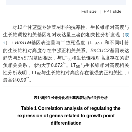
Full size
|
PPT slide
对12个甘蓝型冬油菜材料的抗寒性、生长锥相对高度与
生长锥调控相关基因相对表达量三者的相关性分析发现（
表
）：
BnSTM
基因表达量与半致死温度（LT
）和不同叶龄
1
50
的生长锥相对高度存在中强正相关关系。
BnCUC2
基因表达
趋势与
BnSTM
基因相反，与LT
和生长锥相对高度存在紧密
50
**
负相关关系，|r|均大于0.672
。LT
与生长锥相对高度相关
50
性分析表明，LT
与生长锥相对高度存在很强的正相关性，r
50
**
最高达0.99
。
表1 调控生长锥分化相关基因表达的相关性分析
Table 1 Correlation analysis of regulating the
expression of genes related to growth point
differentiation