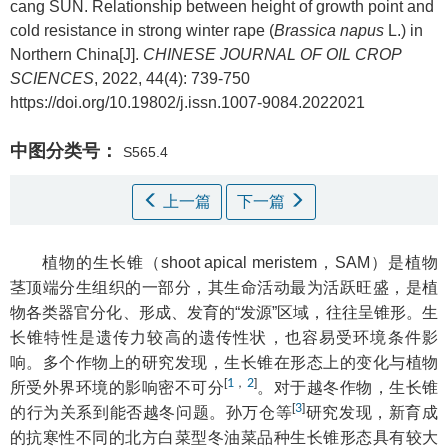
cang SUN
.
Relationship between height of growth point and
cold resistance in strong winter rape (
Brassica napus
L.) in
Northern China[J].
CHINESE JOURNAL OF OIL CROP
SCIENCES
, 2022, 44(4): 739-750
https://doi.org/10.19802/j.issn.1007-9084.2022021
中图分类号：
S565.4
上一篇
下一篇
植物的生长锥（shoot apical meristem，SAM）是植物
茎顶端分生组织的一部分，其生命活动最为活跃旺盛，是植
物各类器官分化、形成、发育的“发源”区域，往往呈锥形。生
长锥特性是遗传力较高的遗传性状，也容易受环境条件影
响。多个作物上的研究发现，生长锥在形态上的变化与植物
[
1
，
2
]
所受外界环境的影响密不可分
。对于越冬作物，生长锥
[
3
]
的行为关系到能否越冬问题。孙万仓等
研究发现，新育成
的抗寒性不同的北方白菜型冬油菜品种生长锥形态具有较大