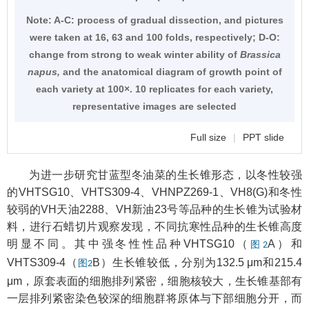
Note:
A-C: process of gradual dissection, and pictures
were taken at 16, 63 and 100 folds, respectively; D-O:
change from strong to weak winter ability of
Brassica
napus,
and the anatomical diagram of growth point of
each variety at 100×. 10 replicates for each variety,
representative images are selected
Full size
|
PPT slide
为进一步研究甘蓝型冬油菜的生长锥形态，以冬性较强
的VHTSG10、VHTS309-4、VHNPZ269-1、VH8(G)和冬性
较弱的VH天油2288、VH新油23号等品种的生长锥为试验材
料，进行石蜡切片观察发现，不同抗寒性品种的生长锥高度
明显不同。其中强冬性性品种VHTSG10（
A）和
图2
VHTS309-4（
B）生长锥较低，分别为132.5 μm和215.4
图2
μm，原套表面的细胞排列紧密，细胞核较大，生长锥基部有
一层排列紧密染色较深的细胞群将原体与下部细胞分开，而