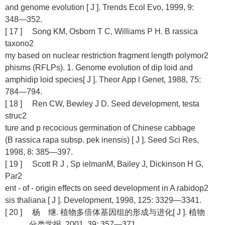
and genome evolution [ J ]. Trends Ecol Evo, 1999, 9:
348—352.
[ 17 ] Song KM, Osborn T C, Williams P H. B rassica
taxono2
my based on nuclear restriction fragment length polymor2
phisms (RFLPs). 1. Genome evolution of dip loid and
amphidip loid species[ J ]. Theor App l Genet, 1988, 75:
784—794.
[ 18 ] Ren CW, Bewley J D. Seed development, testa
struc2
ture and p recocious germination of Chinese cabbage
(B rassica rapa subsp. pek inensis) [ J ]. Seed Sci Res,
1998, 8: 385—397.
[ 19 ] Scott R J , Sp ielmanM, Bailey J, Dickinson H G,
Par2
ent - of - origin effects on seed development in A rabidop2
sis thaliana [ J ]. Development, 1998, 125: 3329—3341.
[ 20 ] 杨 继. 植物多倍体基因组的形成与进化[ J ]. 植物
分类学报, 2001, 39: 357—371.