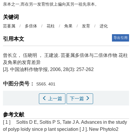
亲本之一,而在另一发育性状上偏向其另一祖先亲本。
关键词
芸薹属
/
多倍体
/
花柱
/
角果
/
发育
/
进化
导出引用
引用本文
曾长立， 伍晓明 ， 王建波.
芸薹属多倍体与二倍体作物 花柱
及角果的发育差异
[J]. 中国油料作物学报, 2006, 28(3): 257-262
中图分类号：
S565. 401
上一篇
下一篇
参考文献
[ 1 ] Soltis D E, Soltis P S, Tate J A. Advances in the study
of polyp loidy since p lant speciation [ J ]. New Phytolo2