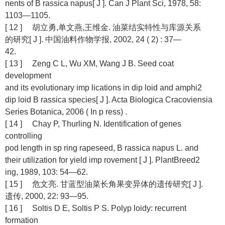
nents of B rassica napus[ J ]. Can J Plant Sci, 1978, 58:
1103—1105.
[ 12 ] 胡立勇,单文燕,王维金. 油菜结实特性与库源关系
的研究[ J ]. 中国油料作物学报, 2002, 24 ( 2) : 37—
42.
[ 13 ] Zeng C L, Wu XM, Wang J B. Seed coat
development
and its evolutionary imp lications in dip loid and amphi2
dip loid B rassica species[ J ]. Acta Biologica Cracoviensia
Series Botanica, 2006 ( In p ress) .
[ 14 ] Chay P, Thurling N. Identification of genes
controlling
pod length in sp ring rapeseed, B rassica napus L. and
their utilization for yield imp rovement [ J ]. PlantBreed2
ing, 1989, 103: 54—62.
[ 15 ] 危文亮. 甘蓝型油菜长角果变异体的遗传研究[ J ].
遗传, 2000, 22: 93—95.
[ 16 ] Soltis D E, Soltis P S. Polyp loidy: recurrent
formation