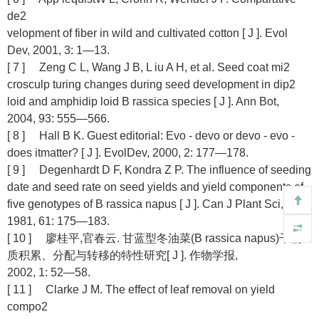
de2
velopment of fiber in wild and cultivated cotton [ J ]. Evol
Dev, 2001, 3: 1—13.
[ 7 ] Zeng C L, Wang J B, L iu A H, et al. Seed coat mi2
crosculp turing changes during seed development in dip2
loid and amphidip loid B rassica species [ J ]. Ann Bot,
2004, 93: 555—566.
[ 8 ] Hall B K. Guest editorial: Evo - devo or devo - evo -
does itmatter? [ J ]. EvolDev, 2000, 2: 177—178.
[ 9 ] Degenhardt D F, Kondra Z P. The influence of seeding
date and seed rate on seed yields and yield components of
five genotypes of B rassica napus [ J ]. Can J Plant Sci,
1981, 61: 175—183.
[ 10 ] 廖桂平,官春云. 甘蓝型冬油菜(B rassica napus)干物
质积累、分配与转移的特性研究[ J ]. 作物学报,
2002, 1: 52—58.
[ 11 ] Clarke J M. The effect of leaf removal on yield
compo2