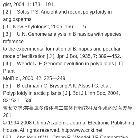
gist, 2004, 1: 173—191.
[ 2 ] Soltis P S. Ancient and recent polyp loidy in
angiosperms
[ J ]. New Phytologist, 2005, 166: 1—5.
[ 3 ] U N. Genome analysis in B rassica with species
reference
to the experimental formation of B. napus and peculiar
mode of fertilization [ J ]. Jpn J Bot, 1935, 7: 389—452.
[ 4 ] Wendel J F. Genome evolution in polyp loids [ J ].
Plant
MolBiol, 2000, 42: 225—249.
[ 5 ] Brochmann C, Brysting A K, Alsos I G, et al.
Polyp loidy in arctic p lants [ J ]. Bot J L inn Soc, 2004,
82: 521—536.
曾长立等:芸薹属多倍体与二倍体作物花柱及角果的发育差异
261
© 1994-2008 China Academic Journal Electronic Publishing
House. All rights reserved. http://www.cnki.net
[ 6 ] App lequistW L, Cronn R, Wendel J F. Comparative