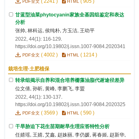
(
2241
)
(
905
)
PDF全文
HTML
甘蓝型油菜phytocyanin家族全基因组鉴定和表达
分析
张帅, 林科运, 侯纯朴, 方玉洁, 王幼平
2022, 44(1): 116-129.
https://doi.org/10.19802/j.issn.1007-9084.2020341
(
4002
)
(
1214
)
PDF全文
HTML
栽培生理·土肥植保
转录组揭示自养和混合培养栅藻油脂代谢途径差异
位文倩, 孙昕, 黄峰, 李鹏飞, 李盟
2022, 44(1): 130-137.
https://doi.org/10.19802/j.issn.1007-9084.2020325
(
3569
)
(
590
)
PDF全文
HTML
干旱胁迫下花生苗期耐旱生理应答特性分析
任婧瑶, 王婧, 艾鑫, 赵姝丽, 李仍媛, 蒋春姬, 赵新华,