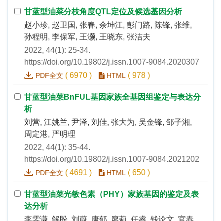
甘蓝型油菜分枝角度QTL定位及候选基因分析
赵小珍, 赵卫国, 张春, 余坤江, 彭门路, 陈锋, 张维,
孙程明, 李保军, 王灏, 王晓东, 张洁夫
2022, 44(1): 25-34.
https://doi.org/10.19802/j.issn.1007-9084.2020307
(
6970
)
(
978
)
PDF全文
HTML
甘蓝型油菜BnFUL基因家族全基因组鉴定与表达分
析
刘营, 江姚兰, 尹泽, 刘佳, 张大为, 吴金锋, 邹子湘,
周定港, 严明理
2022, 44(1): 35-44.
https://doi.org/10.19802/j.issn.1007-9084.2021202
(
4691
)
(
650
)
PDF全文
HTML
甘蓝型油菜光敏色素（PHY）家族基因的鉴定及表
达分析
李雯谦, 解盼, 刘蔚, 康郁, 廖莉, 任睿, 钱论文, 官春