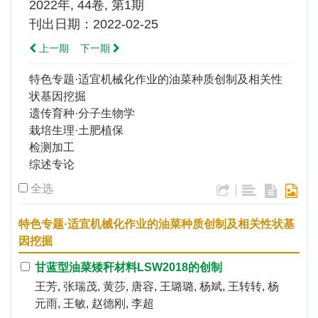
2022年, 44卷, 第1期
刊出日期：2022-02-25
上一期
下一期
特色专题·适宜机械化作业的油菜种质创制及相关性
状基因挖掘
遗传育种·分子生物学
栽培生理·土肥植保
检测加工
综述专论
全选
|
特色专题·适宜机械化作业的油菜种质创制及相关性状基
因挖掘
甘蓝型油菜矮秆材料LSW2018的创制
王芳, 张瑞茂, 黄莎, 唐容, 王璐璐, 杨斌, 王转转, 杨
元雨, 王敏, 赵德刚, 李超