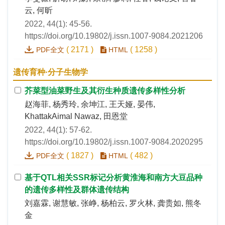
云, 何昕
2022, 44(1): 45-56.
https://doi.org/10.19802/j.issn.1007-9084.2021206
(
2171
)
(
1258
)
PDF全文
HTML
遗传育种·分子生物学
芥菜型油菜野生及其衍生种质遗传多样性分析
赵海菲, 杨秀玲, 余坤江, 王天娅, 晏伟,
KhattakAimal Nawaz, 田恩堂
2022, 44(1): 57-62.
https://doi.org/10.19802/j.issn.1007-9084.2020295
(
1827
)
(
482
)
PDF全文
HTML
基于QTL相关SSR标记分析黄淮海和南方大豆品种
的遗传多样性及群体遗传结构
刘嘉霖, 谢慧敏, 张峥, 杨柏云, 罗火林, 龚贵如, 熊冬
金