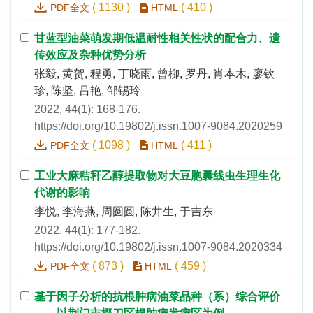
(
1130
)
(
410
)
PDF全文
HTML
甘蓝型油菜萌发期低温耐性相关性状的配合力、遗
传效应及杂种优势分析
张毅, 黄贺, 程勇, 丁晓雨, 曾柳, 罗丹, 肖本木, 廖钦
珍, 陈坚, 吕艳, 邹锡玲
2022, 44(1): 168-176.
https://doi.org/10.19802/j.issn.1007-9084.2020259
(
1098
)
(
411
)
PDF全文
HTML
工业大麻秸秆乙醇提取物对大豆胞囊线虫生理生化
代谢的影响
李悦, 李海燕, 周圆圆, 陈井生, 于吉东
2022, 44(1): 177-182.
https://doi.org/10.19802/j.issn.1007-9084.2020334
(
873
)
(
459
)
PDF全文
HTML
基于因子分析的抗根肿病油菜品种（系）综合评价