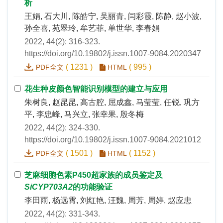
析
王娟, 石大川, 陈皓宁, 吴丽青, 闫彩霞, 陈静, 赵小波,
孙全喜, 苑翠玲, 牟艺菲, 单世华, 李春娟
2022, 44(2): 316-323.
https://doi.org/10.19802/j.issn.1007-9084.2020347
(
1231
)
(
995
)
PDF全文
HTML
花生种皮颜色智能识别模型的建立与应用
朱树良, 赵昆昆, 高古腔, 屈成鑫, 马莹莹, 任锐, 巩方
平, 李忠峰, 马兴立, 张幸果, 殷冬梅
2022, 44(2): 324-330.
https://doi.org/10.19802/j.issn.1007-9084.2021012
(
1501
)
(
1152
)
PDF全文
HTML
芝麻细胞色素P450超家族的成员鉴定及
SiCYP703A2
的功能验证
李田雨, 杨远霄, 刘红艳, 汪魏, 周芳, 周婷, 赵应忠
2022, 44(2): 331-343.